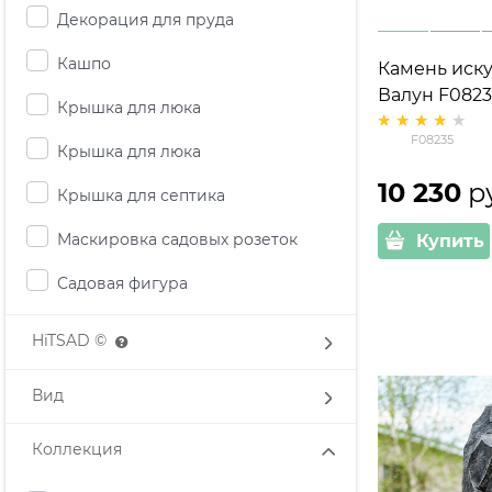
Декорация для пруда
Кашпо
Камень иск
Валун F0823
Крышка для люка
стеклопласт
F08235
Крышка для люка
10 230
 р
Крышка для септика
Маскировка садовых розеток
Купить
Садовая фигура
HiTSAD ©
Вид
Коллекция