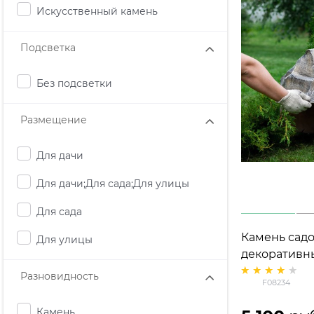
Искусственный камень
Подсветка
Без подсветки
Размещение
Для дачи
Для дачи;Для сада;Для улицы
Для сада
Камень сад
Для улицы
декоративн
средний F0
Разновидность
F08234
стеклопластик, ш
63см
Камень