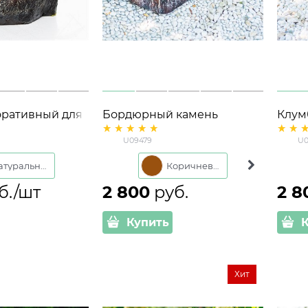
оративный для
Бордюрный камень
Клумба
 стеклопластик
большой U09479
стекл
U09479
U0
0 см
стеклопластик 60*31*11 см
Натуральный
Коричневый
Серый
б./шт
2 800
 руб.
2 8
Купить
Хит