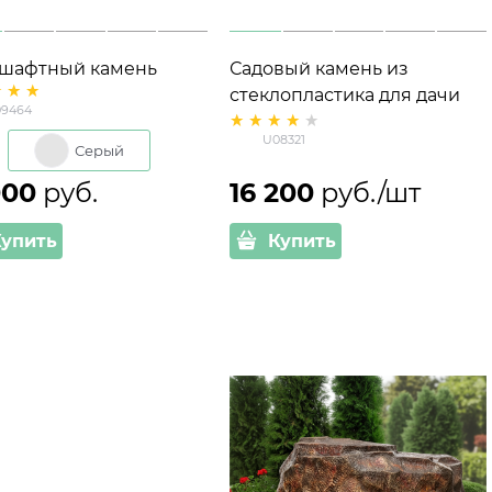
шафтный камень
Садовый камень из
й U09464
стеклопластика для дачи
9464
опластик высота 132
U08321 Гранит
U08321
1360х620х720
Серый
000
 руб.
16 200
 руб./шт
Купить
Купить