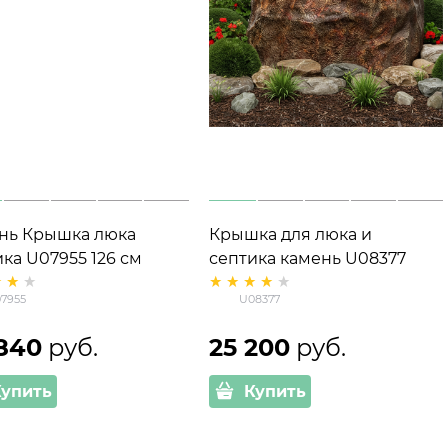
нь Крышка люка
Крышка для люка и
ка U07955 126 см
септика камень U08377
7955
U08377
840
 руб.
25 200
 руб.
Купить
Купить