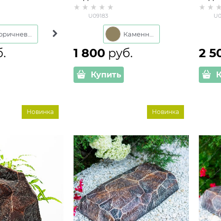
клопластик
стеклопластика для дачи
стек
U09183
U0
U09183 Валун 430х 270х240
U091
Коричневый
Серый
Каменный
б.
1 800
 руб.
2 5
Купить
Новинка
Новинка