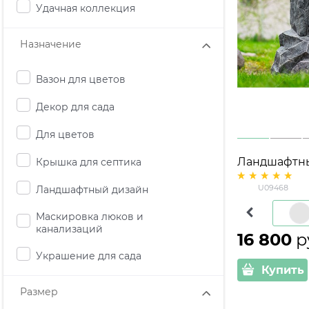
Удачная коллекция
Назначение
Вазон для цветов
Декор для сада
Для цветов
Ландшафтны
Крышка для септика
средний U0
U09468
Ландшафтный дизайн
стеклопласт
см
Коричневый
Маскировка люков и
канализаций
16 800
 р
Украшение для сада
Купить
Размер