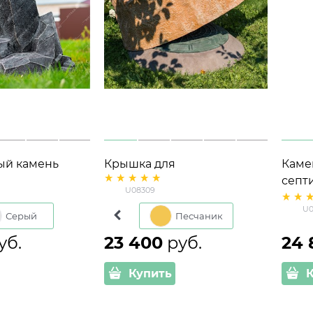
й камень
Крышка для
Каме
9468
канализационного люка
септи
U08309
ик высота 102
Валун
U0
U08309стеклопластик,
Серый
Натуральный
Песчаник
ширина 130 см
уб.
23 400
 руб.
24 
Купить