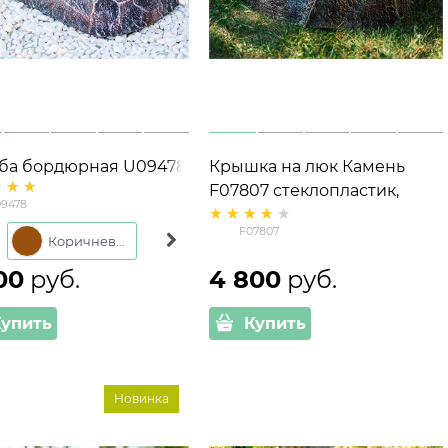
 бордюрная U09478
Крышка на люк Камень
опластик 60*31*11 см
F07807 стеклопластик,
9478
ширина 59 см
F07807
Коричневый
Серый
00
 руб.
4 800
 руб.
Купить
Купить
Новинка