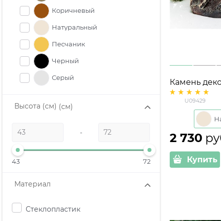
Коричневый
Натуральный
Песчаник
Черный
Серый
Камень дек
сада U09429
U09429
d=38 см h=3
Высота (см)
(см)
-
2 730
 ру
Купить
43
72
Материал
Стеклопластик