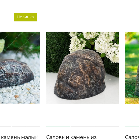
Новинка
камень малый
Садовый камень из
Садо