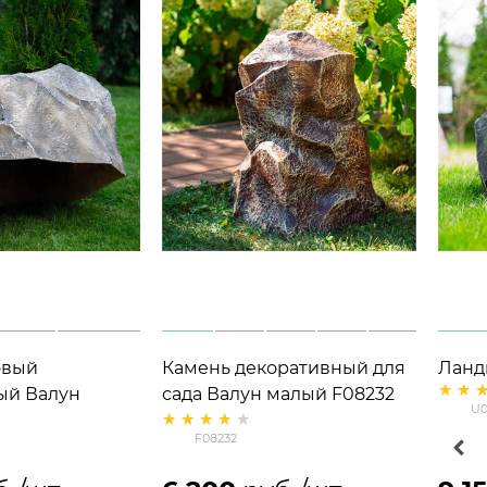
овый
Камень декоративный для
Ланд
ый Валун
сада Валун малый F08232
малы
U0
8234
стеклопластик
стек
F08232
ирина
450х420х560
Коричневый