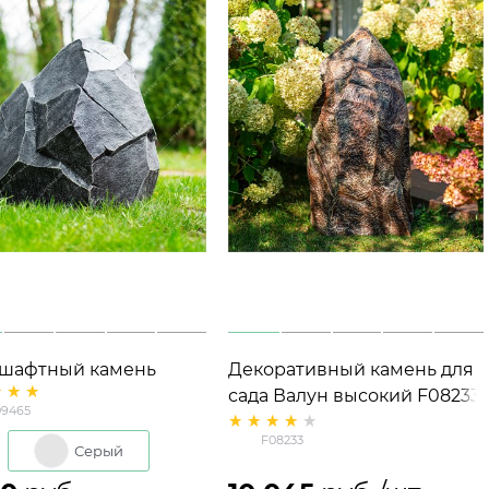
шафтный камень
Декоративный камень для
й U09465
сада Валун высокий F08233
9465
лопластик 64*67*65 см
стеклопластик h=81 см
F08233
Серый