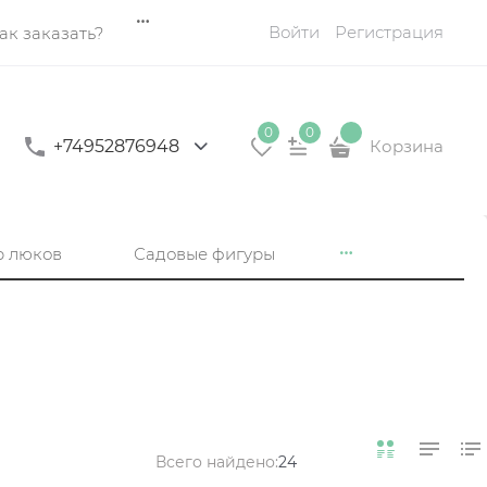
Войти
Регистрация
ак заказать?
0
0
+74952876948
Корзина
р люков
Садовые фигуры
Всего найдено:
24