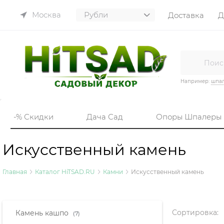
Москва
Доставка
Д
Например:
шпа
-% Скидки
Дача Сад
Опоры Шпалеры
Искусственный камень
Главная
Каталог HiTSAD.RU
Камни
Искусственный камень
Найдено товаров:
Сортировка:
Камень кашпо
(7)