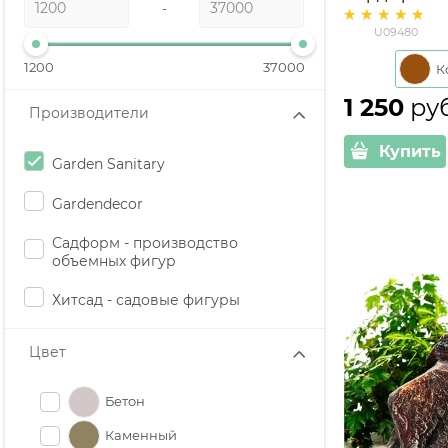
-
U09480 сте
U09480
30*31*11 см
1200
37000
1 250
 ру
Производители
Купить
Garden Sanitary
Gardendecor
Садформ - производство
объемных фигур
Хитсад - садовые фигуры
Цвет
Бетон
Каменный