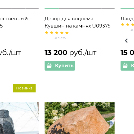
усственный
Декор для водоёма
Ланд
5
Кувшин на камнях U09375
узки
U0
ик
стеклопластик d=67 см
стекл
U09375
h=40 см
см
Коричневый
уб./шт
13 200
 руб./шт
15 
Купить
Новинка