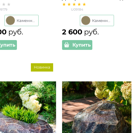
лопластика для дачи
септика из стеклопластика
9179
U09184
79 ширина 35 см
U09184 ширина 35 см
Каменный
Каменный
00
 руб.
2 600
 руб.
Купить
Купить
Новинка