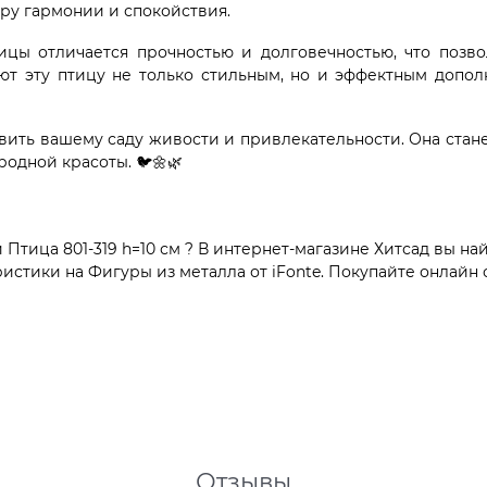
ру гармонии и спокойствия.
тицы отличается прочностью и долговечностью, что позв
ают эту птицу не только стильным, но и эффектным допо
авить вашему саду живости и привлекательности. Она стан
родной красоты. 🐦🌼🌿
ица 801-319 h=10 см ? В интернет-магазине Хитсад вы най
тики на Фигуры из металла от iFonte. Покупайте онлайн с
Отзывы