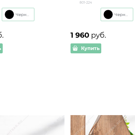
801-224
Черный
Черный
б.
1 960
 руб.
ь
Купить