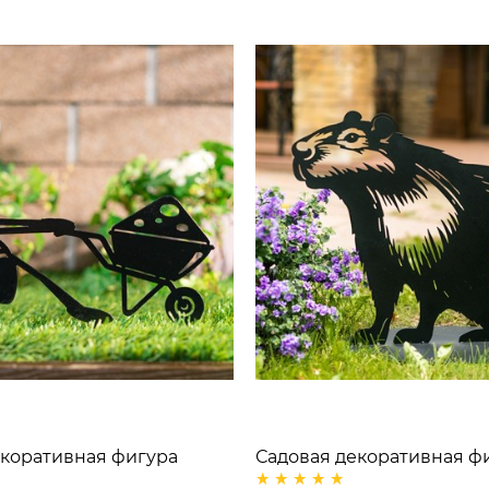
екоративная фигура
Садовая декоративная ф
тачкой металл
Капибара металл