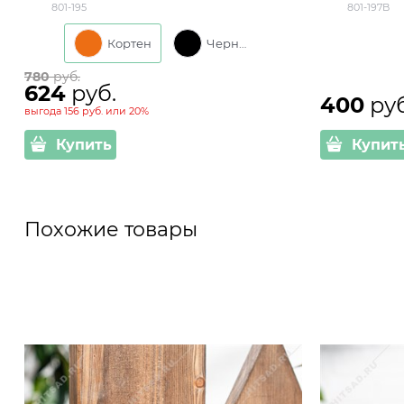
801-195
801-197B
Кортен
Черный
780
 руб.
624
 руб.
400
 ру
выгода
156 руб.
или
20%
Купить
Купит
Похожие товары