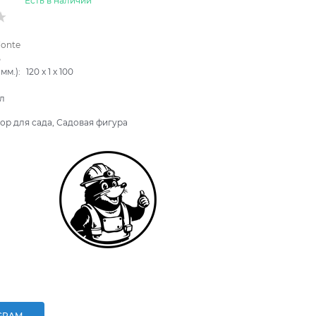
Есть в наличии
Fonte
B
мм.):
120
x
1
x
100
л
ор для сада, Садовая фигура
GRAM