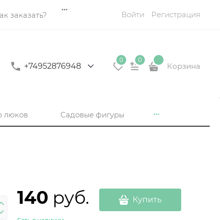
Войти
Регистрация
ак заказать?
0
0
+74952876948
Корзина
р люков
Садовые фигуры
140
 руб.
Купить