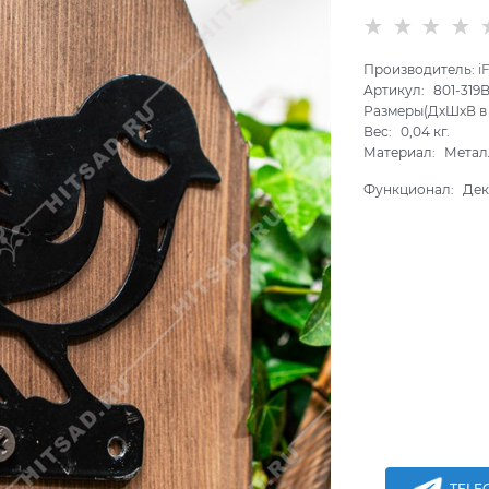
Производитель:
i
Артикул:
801-319
Размеры(ДхШхВ в 
Вес:
0,04
кг.
Материал:
Метал
Функционал:
Дек
TELE