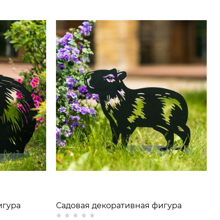
игура
Садовая декоративная фигура
Детёныш Капибары металл