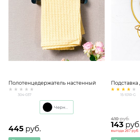
Полотенцедержатель настенный
Подставка 
съёмной ко
304-037
15-101R-G
Черный
410
 руб.
143
 руб
445
 руб.
выгода
267 руб.