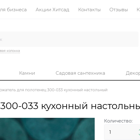
ля бизнеса
Акции Хитсад
Контакты
Отзывы
К
вая колонка
Камни
Садовая сантехника
Деко
ржатель для полотенец 300-033 кухонный настольный
300-033 кухонный настольн
Количество: