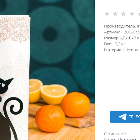
Производитель:
I
Артикул:
300-03
Размеры(ДхШхВ в 
Вес:
0,2
кг.
Материал:
Метал
TELE
Описание