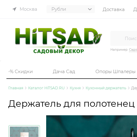
Москва
Доставка
Д
Например:
Садо
-% Скидки
Дача Сад
Опоры Шпалеры
Главная
Каталог HiTSAD.RU
Кухня
Кухонный держатель
Де
Держатель для полотенец 