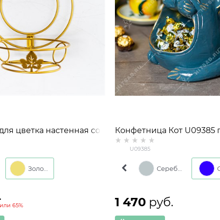
для цветка настенная со
Конфетница Кот U09385 
рзиной 15-101R металл
U09385
Золото
Золото
Серебро
.
1 470
 руб.
или
65%