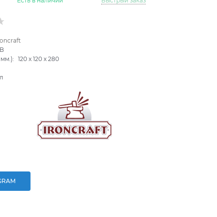
Есть в наличии
Быстрый заказ
roncraft
3B
мм.):
120
x
120
x
280
л
GRAM