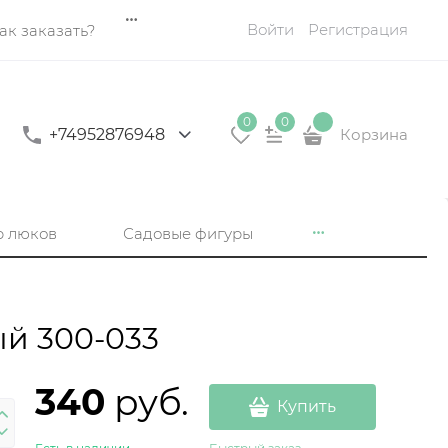
Войти
Регистрация
ак заказать?
0
0
+74952876948
Корзина
р люков
Садовые фигуры
ый 300-033
340
 руб.
Купить