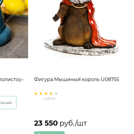
полистоун
Фигура Мышиный король U08755
U08755
Синий
Зол
23 550
 руб./шт