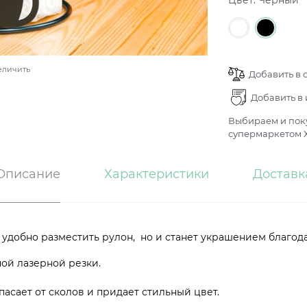
Цвет:
Черный
еличить
Добавить в 
Добавить в
Выбираем и поку
супермаркетом Х
Описание
Характеристики
Доставк
 удобно разместить рулон, но и станет украшением благод
ой лазерной резки.
асает от сколов и придает стильный цвет.