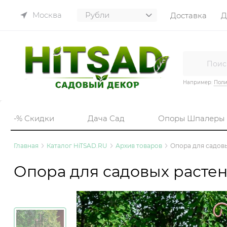
Москва
Доставка
Д
Например:
Пол
-% Скидки
Дача Сад
Опоры Шпалеры
Главная
Каталог HiTSAD.RU
Архив товаров
Опора для садовы
Опора для садовых растен