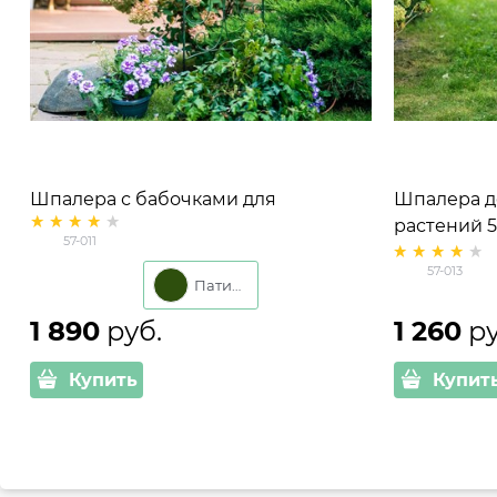
Шпалера с бабочками для
Шпалера д
вьющихся садовых растений 57-011
растений 5
57-011
h=150 см
57-013
Патина
1 890
 руб.
1 260
 р
Купить
Купит