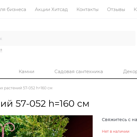
ля бизнеса
Акции Хитсад
Контакты
Отзывы
К
ив
Камни
Садовая сантехника
Деко
х растений 57-052 h=160 см
ий 57-052 h=160 см
Свяжитесь с н
Нет в наличии