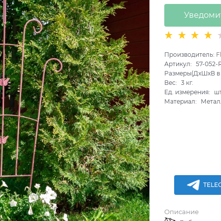
Уведоми
Производитель:
F
Артикул:
57-052-
Размеры(ДхШхВ в 
Вес:
3
кг.
Ед. измерения:
ш
Материал:
Метал
TELE
Описание