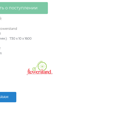
ть о поступлении
lowerstand
R
мм.):
730
x
10
x
1600
т
л
GRAM