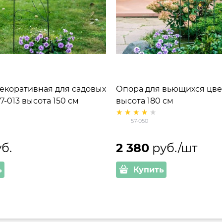
екоративная для садовых
Опора для вьющихся цве
7-013 высота 150 см
высота 180 см
57-050
уб.
2 380
 руб./шт
ь
Купить