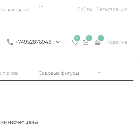
Войти
Регистрация
ак заказать?
0
0
+74952876948
Корзина
р люков
Садовые фигуры
ами насчет цены