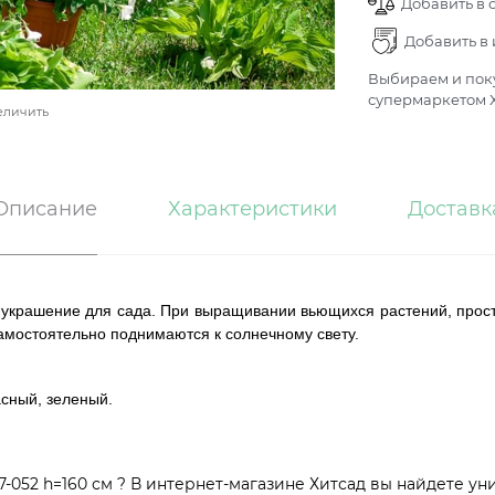
Добавить в 
Добавить в
Выбираем и поку
супермаркетом Х
еличить
Описание
Характеристики
Доставк
 украшение для сада. При выращивании вьющихся растений, прост
амостоятельно поднимаются к солнечному свету.
асный, зеленый.
-052 h=160 см ? В интернет-магазине Хитсад вы найдете ун