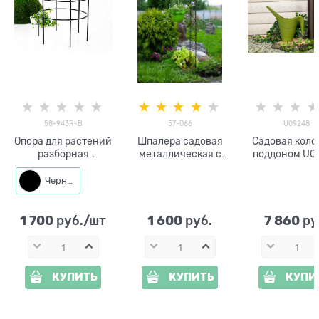
58-943R-B
57-066
U09248
Опора для растений
Шпалера садовая
Садовая коло
разборная
металлическая с
поддоном U0
металлическая
кронштейном для
высота 73 
круглая 58-943R
кашпо 57-066
Черный
высота 88 см
высота 171см
1 700
1 600
7 860
 руб./шт
 руб.
 ру
КУПИТЬ
КУПИТЬ
КУПИ