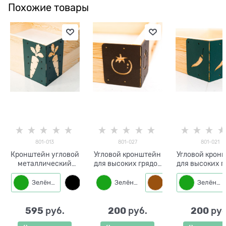
Похожие товары
801-013
801-027
801-021
Кронштейн угловой
Угловой кронштейн
Угловой крон
металлический
для высоких грядок
для высоких г
(1шт) для высоких
801-027
801-021
грядок 801-013
Зелёный
Черный
Зелёный
Коричневый
Зелёный
595
200
200
 руб.
 руб.
 руб