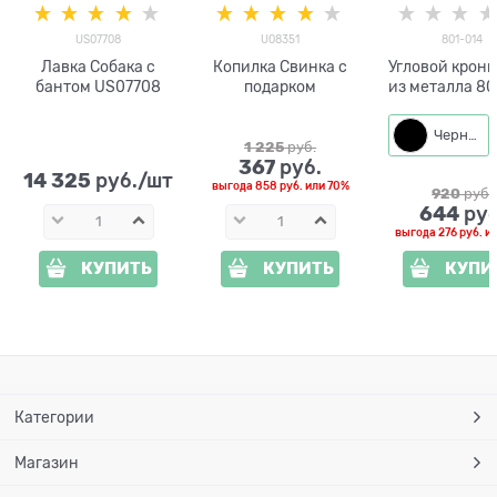
US07708
U08351
801-014
Лавка Собака с
Копилка Свинка с
Угловой крон
бантом US07708
подарком
из металла 80
для высоких г
Черный
1 225
 руб.
367
 руб.
14 325
 руб./шт
выгода
858 руб.
или
70%
920
 руб.
644
 руб
выгода
276 руб.
и
КУПИТЬ
КУПИТЬ
КУПИ
Категории
Магазин