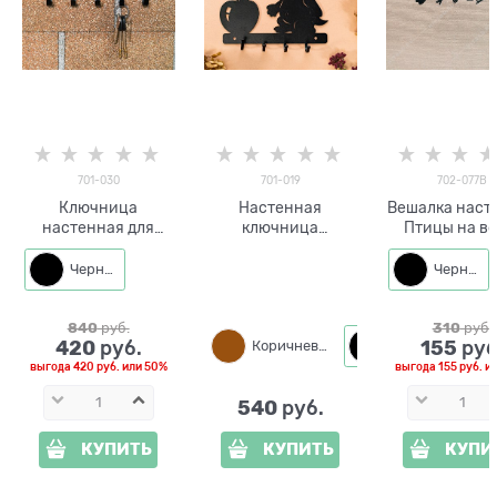
701-030
701-019
702-077B
Ключница
Настенная
Вешалка наст
настенная для
ключница
Птицы на ве
прихожей
металлическая
702-077
металличес
Черный
Черный
840
 руб.
310
 руб.
420
155
 руб.
 руб
Коричневый
Черный
выгода
420 руб.
или
50%
выгода
155 руб.
и
540
 руб.
КУПИТЬ
КУПИТЬ
КУПИ