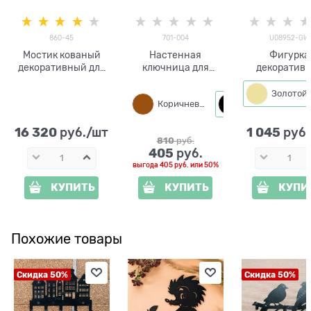
860-45
701-004
U08952-GW
Мостик кованый
Настенная
Фигурка
декоративный для
ключница для
декоратив
сада 860-45
прихожей
Птичка U08952-GW
полистоун h= 11см
Коричневый
Черный
цв. золотой с
16 320
1 045
 руб./шт
 руб
810
 руб.
405
 руб.
выгода
405 руб.
или
50%
КУПИТЬ
КУПИТЬ
КУПИ
Похожие товары
Скидка 50%
Скидка 50%