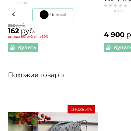
701-017
U09481
Коричневый
Черный
325
 руб.
162
 руб.
4 900
 
выгода
163 руб.
или
50%
Купить
Купит
Похожие товары
Скидка 50%