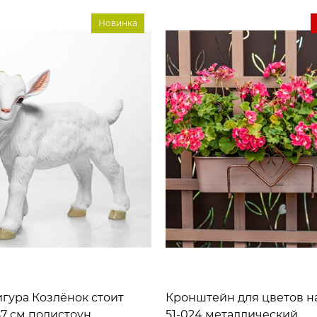
Новинка
гура Козлёнок стоит
Кронштейн для цветов н
7 см полистоун
51-024 металлический