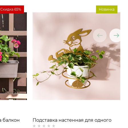
Скидка 65%
Новинка
а балкон
Подставка настенная для одного
растения Заяц 150-0219 со съёмной