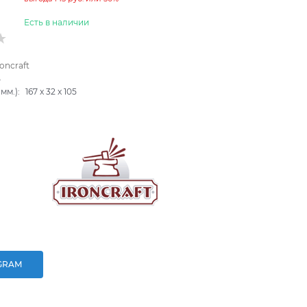
Есть в наличии
roncraft
B
мм.):
167
x
32
x
105
GRAM