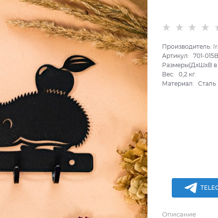
Производитель:
I
Артикул:
701-015
Размеры(ДхШхВ в 
Вес:
0,2
кг.
Материал:
Сталь
TELE
Описание