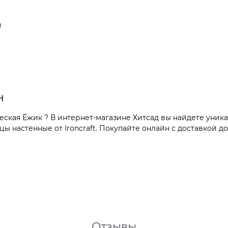
и
н
ская Ёжик ? В интернет-магазине Хитсад вы найдете уника
 настенные от Ironcraft. Покупайте онлайн с доставкой до
Отзывы