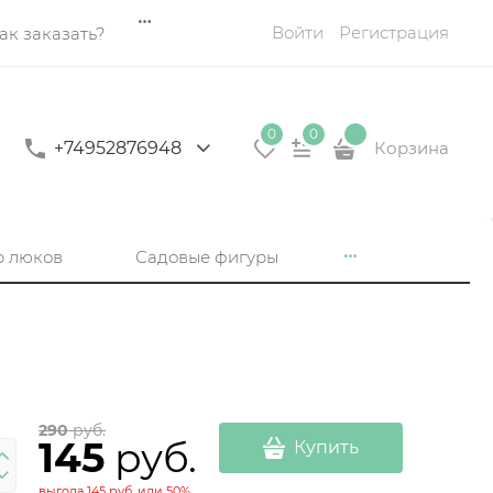
Войти
Регистрация
ак заказать?
0
0
+74952876948
Корзина
р люков
Садовые фигуры
290
 руб.
145
 руб.
Купить
выгода
145 руб.
или
50%