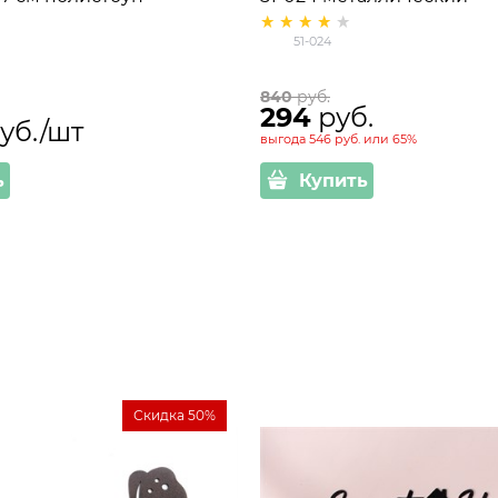
51-024
840
 руб.
294
 руб.
руб./шт
выгода
546 руб.
или
65%
ь
Купить
Скидка 50%