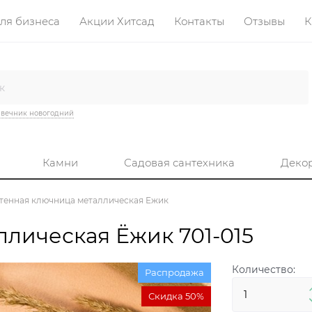
ля бизнеса
Акции Хитсад
Контакты
Отзывы
К
вечник новогодний
Камни
Садовая сантехника
Деко
тенная ключница металлическая Ёжик
лическая Ёжик 701-015
Количество:
Распродажа
Скидка 50%