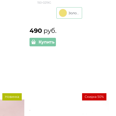
150-0219G
корзиной d=12 см
Золото
490
 руб.
Купить
Новинка
Скидка 50%