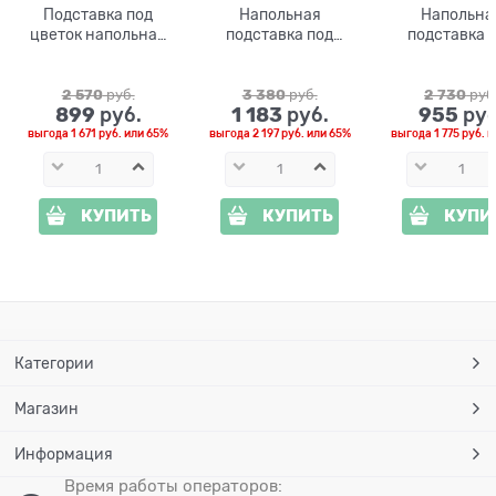
Подставка под
Напольная
Напольна
цветок напольная
подставка под
подставка 
70-021
цветок 70-031
цветок 70-
металлическая
2 570
 руб.
3 380
 руб.
2 730
 руб
899
1 183
955
 руб.
 руб.
 руб
выгода
1 671 руб.
или
65%
выгода
2 197 руб.
или
65%
выгода
1 775 руб.
и
КУПИТЬ
КУПИТЬ
КУПИ
Категории
Магазин
Информация
Время работы операторов: