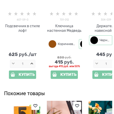
607-59-G
701-012
304-039
Подсвечник в стиле
Ключница
Держател
лофт
настенная Медведь
навесной с
крючкам
Черный
Коричневый
Черный
625
445
 руб./шт
 руб
830
 руб.
415
 руб.
выгода
415 руб.
или
50%
КУПИТЬ
КУПИТЬ
КУПИ
Похожие товары