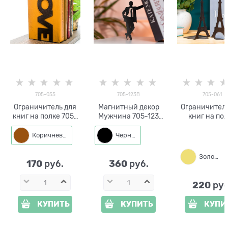
705-055
705-123B
705-061
Ограничитель для
Магнитный декор
Ограничитель
книг на полке 705-
Мужчина 705-123
книг на по
055
металл
металличес
Коричневый
Черный
Золото
170
360
 руб.
 руб.
220
 руб
КУПИТЬ
КУПИТЬ
КУПИ