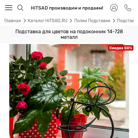
HiTSAD производим и продаем!
Главная
Каталог HiTSAD.RU
Полки Подставки
Подставк
Подставка для цветов на подоконник 14-728
металл
Скидка 50%