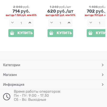
2 040
 руб.
1 240
 руб./шт
1 405
 руб./
714
620
702
 руб.
 руб./шт
 руб.
выгода
1 326 руб.
или
65%
выгода
620 руб.
или
50%
выгода
703 руб.
и
КУПИТЬ
КУПИТЬ
КУПИ
Категории
Магазин
Информация
Время работы операторов:
Пн - Пт: 9:00 - 17:30
Сб - Вс: Выходные