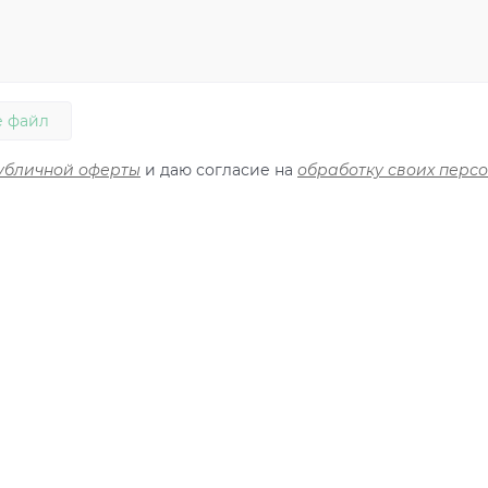
 файл
убличной оферты
и даю согласие на
обработку своих перс