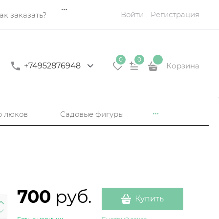
Войти
Регистрация
ак заказать?
0
0
+74952876948
Корзина
р люков
Садовые фигуры
700
 руб.
Купить