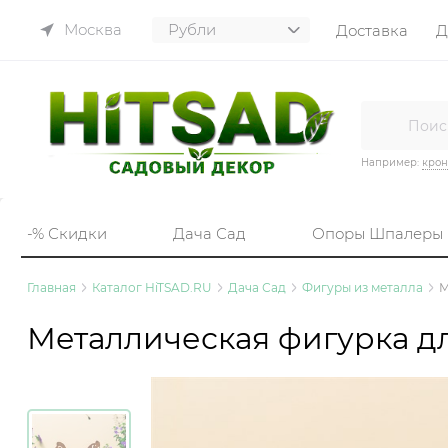
Москва
Доставка
Д
Например:
кро
-% Скидки
Дача Сад
Опоры Шпалеры
Главная
Каталог HiTSAD.RU
Дача Сад
Фигуры из металла
М
Металлическая фигурка дл