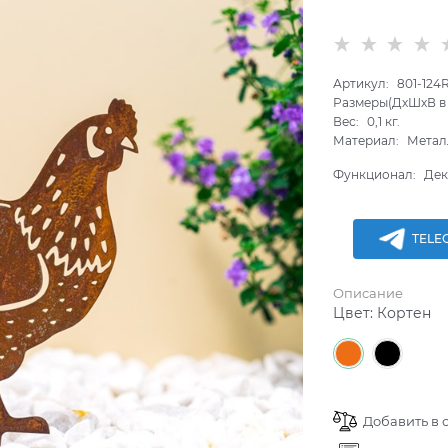
Артикул:
801-124
Размеры(ДхШхВ в 
Вес:
0,1
кг.
Материал:
Метал
Функционал:
Дек
TELE
Описание
Цвет:
Кортен
Добавить в 