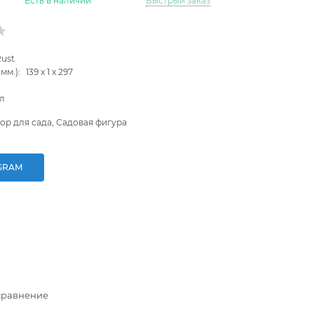
Есть в наличии
Быстрый заказ
Rust
мм.):
139
x
1
x
297
л
ор для сада, Садовая фигура
GRAM
сравнение