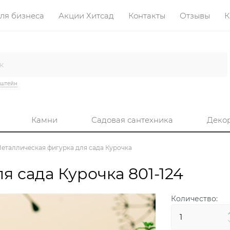
ля бизнеса
Акции Хитсад
Контакты
Отзывы
К
нштейн
Камни
Садовая сантехника
Деко
еталлическая фигурка для сада Курочка
я сада Курочка 801-124
Количество: