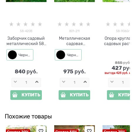
58-420B
801-211
58-906Gr
Заборчик садовый
Металлическая
Опора кругла
металлический 58-
садовая
садовых рас
420B черный
декоративная
58-906G
высота 60см
фигура Крот с
металличес
Черный
Черный
лампой и птицей
цвет зелёный
855
 руб.
см
427
 руб
840
975
 руб.
 руб.
выгода
428 руб.
и
КУПИТЬ
КУПИТЬ
КУПИ
Похожие товары