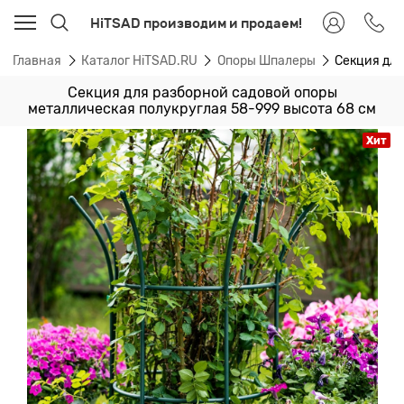
HiTSAD производим и продаем!
Главная
Каталог HiTSAD.RU
Опоры Шпалеры
Секция для
Секция для разборной садовой опоры
металлическая полукруглая 58-999 высота 68 см
Хит