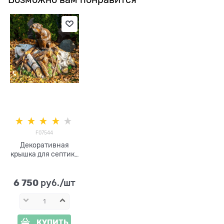
F07544
Декоративная
крышка для септика
Бобер на запруде
F07544
стеклопластик,
6 750
 руб./шт
ширина 75 см
КУПИТЬ