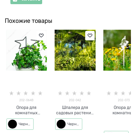
Похожие товары
202-064B
202-042
202-073
Опора для
Шпалера для
Опора дл
комнатных
садовых растений
комнатны
растений 202-064
Рыба 202-042 h=70
растений Баб
h=30 см
см
202-073 h=4
Черный
Черный