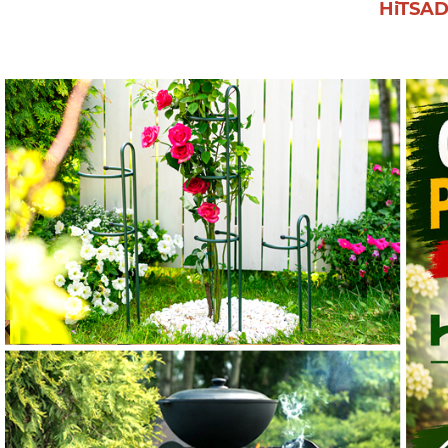
HiTSAD
ВАШ