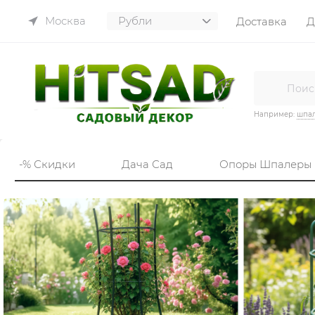
Москва
Доставка
Д
Например:
шпа
-% Скидки
Дача Сад
Опоры Шпалеры