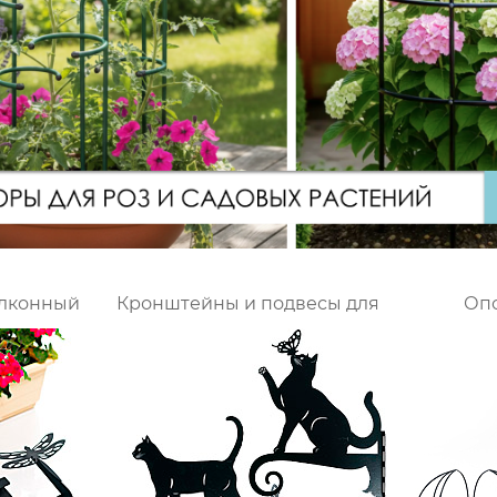
алконный
Кронштейны и подвесы для
Оп
цветов