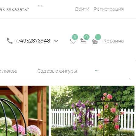
Войти
Регистрация
ак заказать?
0
0
+74952876948
Корзина
р люков
Садовые фигуры