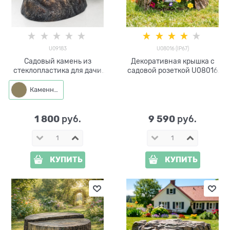
U09183
U08016 (IP67)
Садовый камень из
Декоративная крышка с
стеклопластика для дачи
садовой розеткой U08016
U09183 Валун 430х 270х240
полистоун, ширина 32 см
Каменный
1 800
9 590
 руб.
 руб.
КУПИТЬ
КУПИТЬ