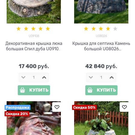
U09108
U08026
Декоративная крышка люка
Крышка для септика Камень
большая Спил дуба U09108
большой U08026
стеклопластик, ширина 121
стеклопластик, ширина 190
см
см
17 400
42 840
 руб.
 руб.
КУПИТЬ
КУПИТЬ
Распродажа
Скидка 50%
Скидка 20%