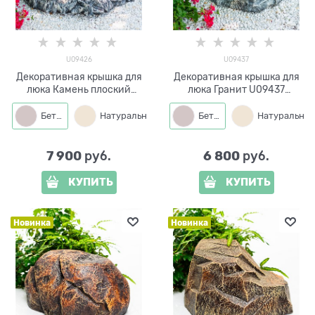
U09426
U09437
Декоративная крышка для
Декоративная крышка для
люка Камень плоский
люка Гранит U09437
U09426 стеклопластик d=60
стеклопластик ширина 75
см
см
Бетон
Натуральный
Бетон
Натуральный
7 900
6 800
 руб.
 руб.
КУПИТЬ
КУПИТЬ
Новинка
Новинка