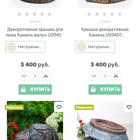
U09400
U09401
Декоративная крышка для
Крышка декоративная
люка Камень валун U09400
Камень U09401
стеклопластик ширина 32
стеклопластик ширина 35
см
см
Натуральный
Натуральный
3 400
3 400
 руб.
 руб.
КУПИТЬ
КУПИТЬ
Новинка
Новинка