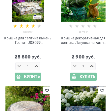
U08099
U09182
Крышка для септика камень
Крышка декоративная для
Гранит U08099
септика Лягушка на камне
стеклопластик 165 см
U09182 стеклопластик,
ширина 30 см
25 800
2 900
 руб.
 руб.
КУПИТЬ
КУПИТЬ