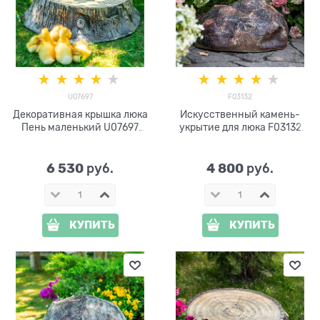
U07697
F03132
Декоративная крышка люка
Искусственный камень-
Пень маленький U07697
укрытие для люка F03132
стеклопластик, ширина 60
стеклопластик
см
6 530
4 800
 руб.
 руб.
КУПИТЬ
КУПИТЬ