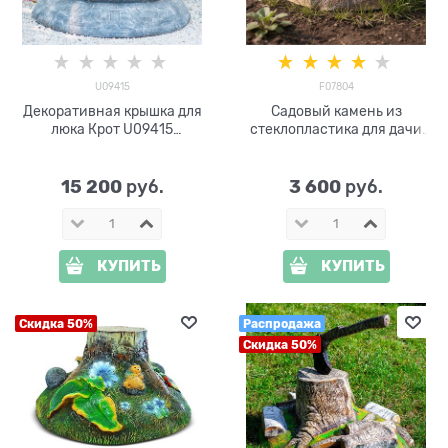
U09415
F07804
Декоративная крышка для
Садовый камень из
люка Крот U09415
стеклопластика для дачи
стеклопластик ширина 103
F07804 ширина 39 см
см
15 200
3 600
 руб.
 руб.
КУПИТЬ
КУПИТЬ
Скидка 50%
Распродажа
Скидка 50%