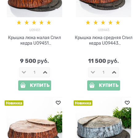
U09451
U09443
Крышка люка малая Спил
Крышка люка средняя Спил
кедра U09451
кедра U09443
стеклопластик d=85 см
стеклопластик d=100 см
9 500
11 500
 руб.
 руб.
КУПИТЬ
КУПИТЬ
Новинка
Новинка