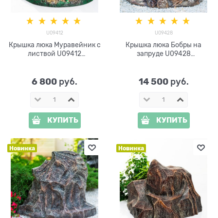
U09412
U09428
Крышка люка Муравейник с
Крышка люка Бобры на
листвой U09412
запруде U09428
стеклопластик d=75 см
стеклопластик d=82 см
6 800
14 500
 руб.
 руб.
КУПИТЬ
КУПИТЬ
Новинка
Новинка