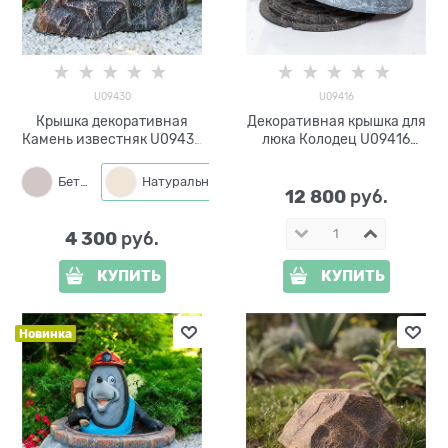
U09430
U09416
Крышка декоративная
Декоративная крышка для
Камень известняк U09430
люка Колодец U09416
стеклопластик ширина 43
стеклопластик ширина 103
см
см
Бетон
Натуральный
12 800
 руб.
4 300
 руб.
КУПИТЬ
КУПИТЬ
Новинка