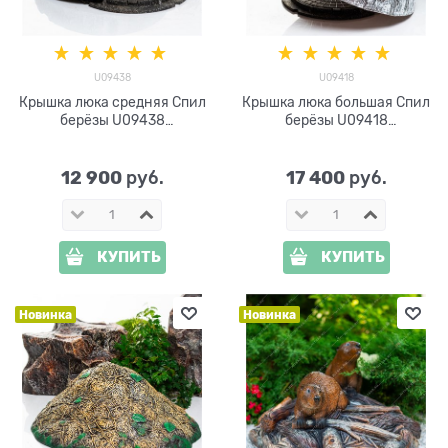
U09438
U09418
Крышка люка средняя Спил
Крышка люка большая Спил
берёзы U09438
берёзы U09418
стеклопластик d=100 см
стеклопластик d=120 см
12 900
17 400
 руб.
 руб.
КУПИТЬ
КУПИТЬ
Новинка
Новинка