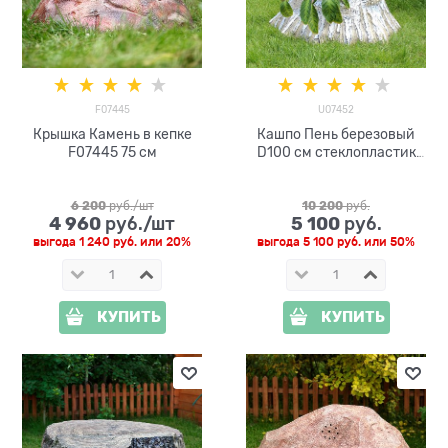
F07445
U07452
Крышка Камень в кепке
Кашпо Пень березовый
F07445 75 см
D100 см стеклопластик
U07452
6 200
 руб./шт
10 200
 руб.
4 960
5 100
 руб./шт
 руб.
выгода
1 240 руб.
или
20%
выгода
5 100 руб.
или
50%
КУПИТЬ
КУПИТЬ