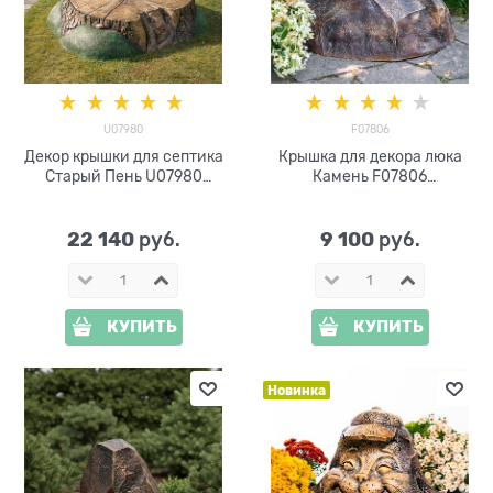
U07980
F07806
Декор крышки для септика
Крышка для декора люка
Старый Пень U07980
Камень F07806
стеклопластик, ширина 139
стеклопластик, ширина 95
см
см
22 140
9 100
 руб.
 руб.
КУПИТЬ
КУПИТЬ
Новинка