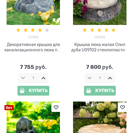
F07805
U09102
Декоративная крышка для
Крышка люка малая Спил
канализационного люка под
дуба U09102 стеклопластик,
камень F07805 ширина 77
ширина 82 см
см
7 755
7 800
 руб.
 руб.
КУПИТЬ
КУПИТЬ
Хит