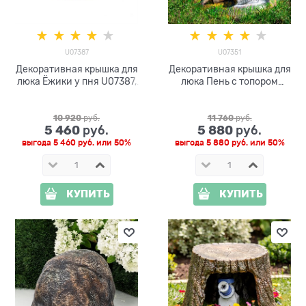
U07387
U07351
Декоративная крышка для
Декоративная крышка для
люка Ёжики у пня U07387,
люка Пень с топором
ширина 95 см
U07351, ширина 121 см
10 920
 руб.
11 760
 руб.
5 460
5 880
 руб.
 руб.
выгода
5 460 руб.
или
50%
выгода
5 880 руб.
или
50%
КУПИТЬ
КУПИТЬ