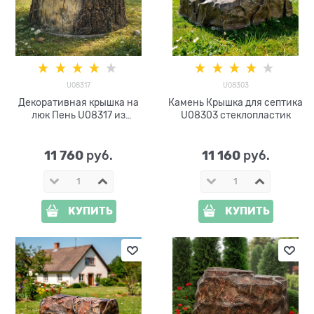
U08317
U08303
Декоративная крышка на
Камень Крышка для септика
люк Пень U08317 из
U08303 стеклопластик
стеклопластика ширина 80
см
11 760
11 160
 руб.
 руб.
КУПИТЬ
КУПИТЬ