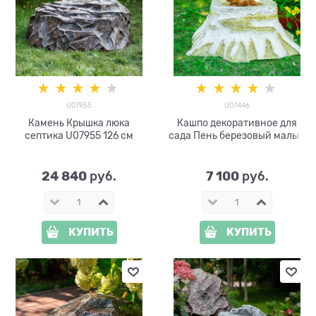
U07955
U07446
Камень Крышка люка
Кашпо декоративное для
септика U07955 126 см
сада Пень березовый малый
U07446 стеклопластик,
ширина 65 см
24 840
7 100
 руб.
 руб.
КУПИТЬ
КУПИТЬ