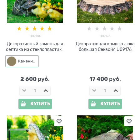
U09184
U09176
Декоративный камень для
Декоративная крышка люка
септика из стеклопластика
большая Секвойя U09176
U09184 ширина 35 см
стеклопластик, ширина 128
см
Каменный
2 600
17 400
 руб.
 руб.
КУПИТЬ
КУПИТЬ