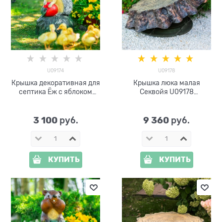
U09174
U09178
Крышка декоративная для
Крышка люка малая
септика Ёж с яблоком
Секвойя U09178
U09174 стеклопластик,
стеклопластик ширина 91см
ширина 30 см
3 100
9 360
 руб.
 руб.
КУПИТЬ
КУПИТЬ