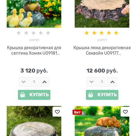
U09181
U09177
Крышка декоративная для
Крышка люка декоративная
септика Хомяк U09181
Секвойя U09177
стеклопластик, ширина 30
стеклопластик ширина 114
см
см
3 120
12 600
 руб.
 руб.
КУПИТЬ
КУПИТЬ
Хит