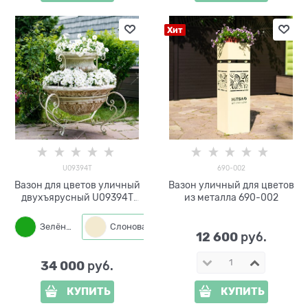
Хит
U09394T
690-002
Вазон для цветов уличный
Вазон уличный для цветов
двухъярусный U09394T
из металла 690-002
металл и стеклопластик
Зелёный
Слоновая кость
Бронза
12 600
 руб.
34 000
 руб.
КУПИТЬ
КУПИТЬ