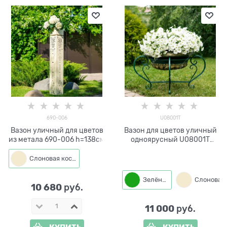
690-006
U08001T
Вазон уличный для цветов
Вазон для цветов уличный
из метала 690-006 h=138см
одноярусный U08001T
металл и стеклопластик
Слоновая кость
Зелёный
10 680
 руб.
11 000
 руб.