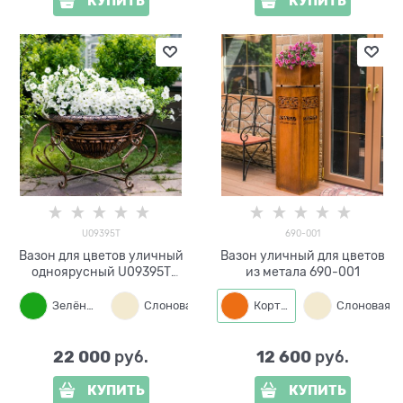
КУПИТЬ
КУПИТЬ
U09395T
690-001
Вазон для цветов уличный
Вазон уличный для цветов
одноярусный U09395T
из метала 690-001
металл и стеклопластик
Зелёный
Слоновая кость
Кортен
Бронза
22 000
12 600
 руб.
 руб.
КУПИТЬ
КУПИТЬ