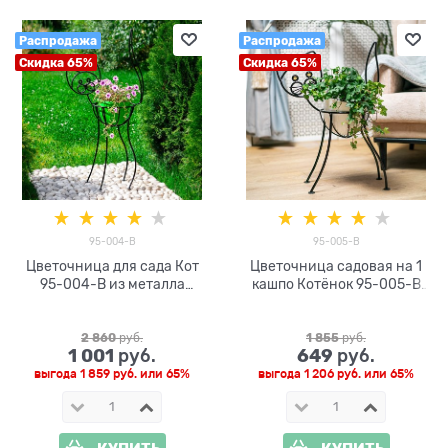
Распродажа
Распродажа
Скидка 65%
Скидка 65%
95-004-B
95-005-B
Цветочница для сада Кот
Цветочница садовая на 1
95-004-B из металла
кашпо Котёнок 95-005-B
высота 105 см
металл высота 60см
2 860
 руб.
1 855
 руб.
1 001
649
 руб.
 руб.
выгода
1 859 руб.
или
65%
выгода
1 206 руб.
или
65%