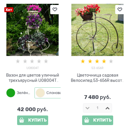
Хит
U08004T
53-656R
Вазон для цветов уличный
Цветочница садовая
трехъярусный U08004T
Велосипед 53-656R высота
металл и стеклопластик
96см
Зелёный
Слоновая кость
Бронза
7 480
 руб.
42 000
 руб.
КУПИТЬ
КУПИТЬ