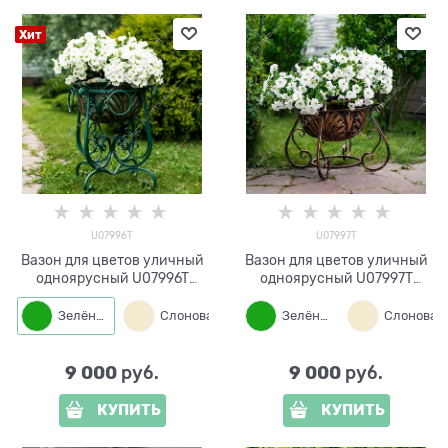
Хит
U07996T
U07997T
Вазон для цветов уличный
Вазон для цветов уличный
одноярусный U07996T
одноярусный U07997T
металл и стеклопластик
металл и стеклопластик
Зелёный
Слоновая кость
Зелёный
Бронза
9 000
9 000
 руб.
 руб.
КУПИТЬ
КУПИТЬ