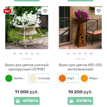
Хит
U07998T
690-005
Вазон для цветов уличный
Вазон для цветов 690-005
одноярусный U07998T
металлический
металл и стеклопластик
Зелёный
Слоновая кость
Кортен
Бронза
Медный
11 000
10 200
 руб.
 руб.
КУПИТЬ
КУПИТЬ