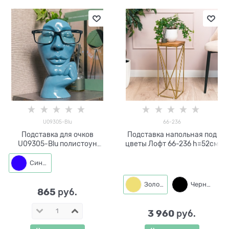
U09305-Blu
66-236
Подставка для очков
Подставка напольная под
U09305-Blu полистоун
цветы Лофт 66-236 h=52см
цв.синий
Синий
Золото
Черный
865
 руб.
3 960
 руб.