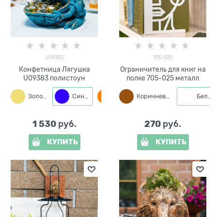
U09383
705-025
Конфетница Лягушка
Ограничитель для книг на
U09383 полистоун
полке 705-025 металл
Золото
Синий
Бронза
Коричневый
Белый
1 530
270
 руб.
 руб.
КУПИТЬ
КУПИТЬ