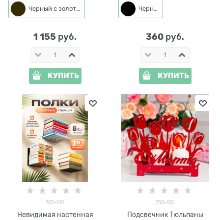
золотом
Черный с золотом
Черный
1 155
360
 руб.
 руб.
КУПИТЬ
КУПИТЬ
705-081
730-051
Невидимая настенная
Подсвечник Тюльпаны