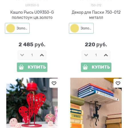
U09350-G
750-012
Кашпо Рысь U09350-G
Декор для Пасхи 750-012
полистоун цв.золото
металл
Золото
Золото
2 485
220
 руб.
 руб.
КУПИТЬ
КУПИТЬ