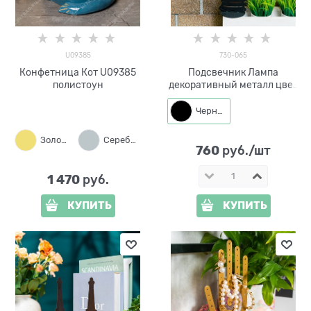
U09385
730-065
Конфетница Кот U09385
Подсвечник Лампа
полистоун
декоративный металл цвет
черный
Черный
Золото
Серебро
Синий
760
 руб./шт
1 470
 руб.
КУПИТЬ
КУПИТЬ