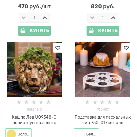
470
820
 руб./шт
 руб.
КУПИТЬ
КУПИТЬ
U09348-G
750-017
Кашпо Лев U09348-G
Подставка для пасхальных
полистоун цв.золото
яиц 750-017 металл
Золото
Белый