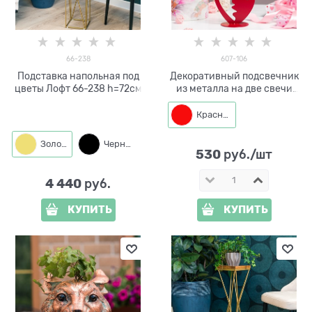
66-238
607-106
Подставка напольная под
Декоративный подсвечник
цветы Лофт 66-238 h=72см
из металла на две свечи
Сердце
Красный
Золото
Черный
530
 руб./шт
4 440
 руб.
КУПИТЬ
КУПИТЬ