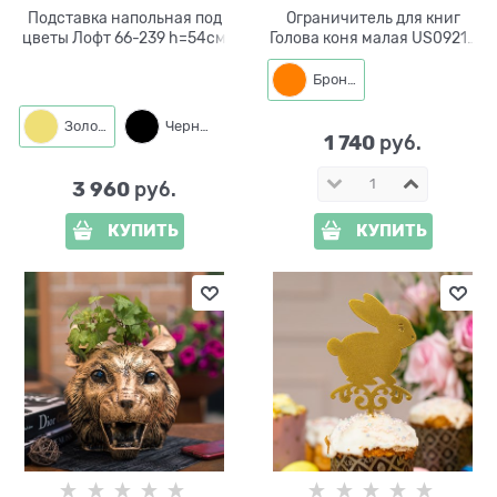
Подставка напольная под
Ограничитель для книг
цветы Лофт 66-239 h=54см
Голова коня малая US09216
полистоун
Бронза
Золото
Черный
1 740
 руб.
3 960
 руб.
КУПИТЬ
КУПИТЬ