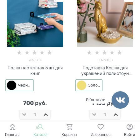
705-082
U09360-G
Полка настенная 5 шт для
Подставка Кошка для
книг
украшений полистоун
цв.золотой
Черный
Золото
ВКонтакте
700
1 155
 руб.
 руб.
КУПИТЬ
КУПИТЬ
Главная
Каталог
Корзина
Избранное
Войти