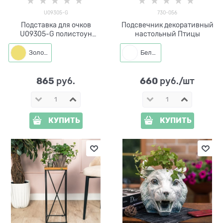
U09305-G
730-056
Подставка для очков
Подсвечник декоративный
U09305-G полистоун
настольный Птицы
цв.золотой
Золото
Белый
865
660
 руб.
 руб./шт
КУПИТЬ
КУПИТЬ