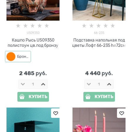
US09350
66-235
Кашпо Рысь US09350
Подставка напольная под
полистоун цв.под бронзу
цветы Лофт 66-235 h=72см
Бронза
2 485
4 440
 руб.
 руб.
КУПИТЬ
КУПИТЬ