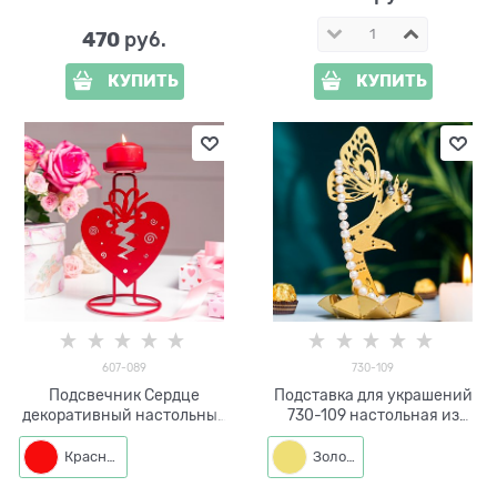
470
 руб.
КУПИТЬ
КУПИТЬ
607-089
730-109
Подсвечник Сердце
Подставка для украшений
декоративный настольный
730-109 настольная из
на одну свечу
металла
Красный
Золото