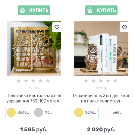
КУПИТЬ
КУПИТЬ
730-107
U09214
Подставка настольная под
Ограничитель 2 шт для книг
украшения 730-107 металл
на полке полистоун
Золото
Хром
Золото
Белый
1 585
2 020
 руб.
 руб.