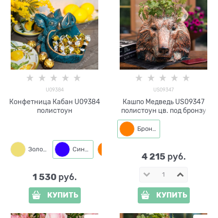
U09384
US09347
Конфетница Кабан U09384
Кашпо Медведь US09347
полистоун
полистоун цв. под бронзу
Бронза
Золото
Синий
Бронза
4 215
 руб.
1 530
 руб.
КУПИТЬ
КУПИТЬ