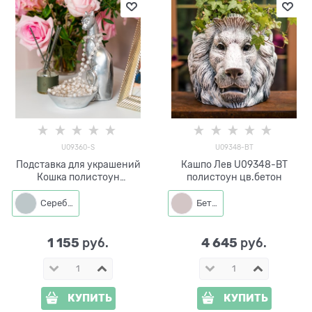
U09360-S
U09348-BT
Подставка для украшений
Кашпо Лев U09348-BT
Кошка полистоун
полистоун цв.бетон
цв.серебро
Серебро
Бетон
1 155
4 645
 руб.
 руб.
КУПИТЬ
КУПИТЬ