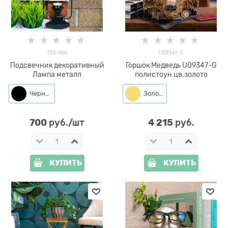
730-066
U09347-G
Подсвечник декоративный
Горшок Медведь U09347-G
Лампа металл
полистоун цв.золото
Черный
Золото
700
4 215
 руб./шт
 руб.
КУПИТЬ
КУПИТЬ