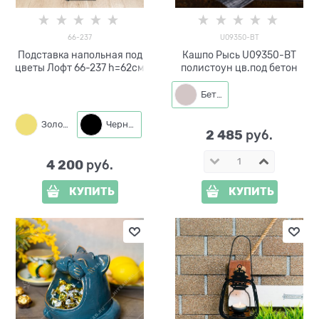
66-237
U09350-BT
Подставка напольная под
Кашпо Рысь U09350-BT
цветы Лофт 66-237 h=62см
полистоун цв.под бетон
Бетон
Золото
Черный
2 485
 руб.
4 200
 руб.
КУПИТЬ
КУПИТЬ