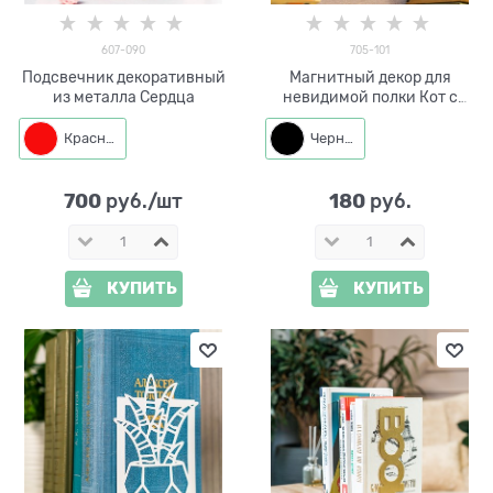
607-090
705-101
Подсвечник декоративный
Магнитный декор для
из металла Сердца
невидимой полки Кот с
бабочкой
Красный
Черный
700
180
 руб./шт
 руб.
КУПИТЬ
КУПИТЬ