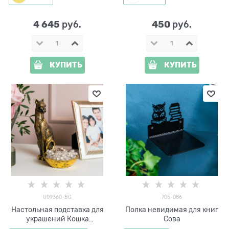
4 645
450
 руб.
 руб.
КУПИТЬ
КУПИТЬ
U09360-BG
705-086
Настольная подставка для
Полка невидимая для книг
украшений Кошка
Сова
полистоун цв.черный с