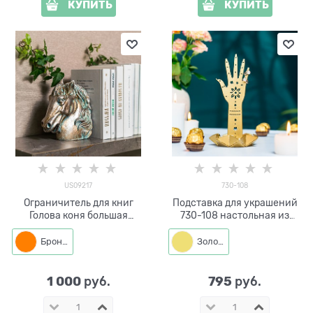
КУПИТЬ
КУПИТЬ
US09217
730-108
Ограничитель для книг
Подставка для украшений
Голова коня большая
730-108 настольная из
US09217 полистоун
металла
Бронза
Золото
1 000
795
 руб.
 руб.