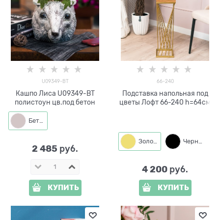
U09349-BT
66-240
Кашпо Лиса U09349-BT
Подставка напольная под
полистоун цв.под бетон
цветы Лофт 66-240 h=64см
Бетон
Золото
Черный
2 485
 руб.
4 200
 руб.
КУПИТЬ
КУПИТЬ