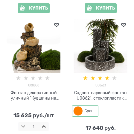
КУПИТЬ
КУПИТЬ
U08880
U08621
Фонтан декоративный
Садово-парковый фонтан
уличный "Кувшины на
U08621, стеклопластик,
развалинах" U08880,
высота 77 см, под бетон
высота 87 см
Бронза
15 625
 руб./шт
17 640
 руб.