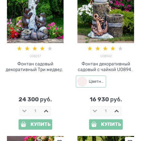
U08257
U08942
Фонтан садовый
Фонтан декоративный
декоративный Три медведя
садовый с чайкой U08942
U08257 стеклопластик
стеклопластик, высота 80
высота 115 см
см
Цветная
24 300
16 930
 руб.
 руб.
КУПИТЬ
КУПИТЬ