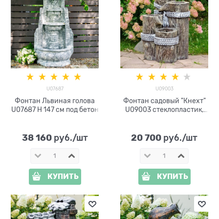
U07687
U09003
Фонтан Львиная голова
Фонтан садовый "Кнехт"
U07687 H 147 см под бетон
U09003 стеклопластик,
высота 90 см
38 160
20 700
 руб./шт
 руб./шт
КУПИТЬ
КУПИТЬ