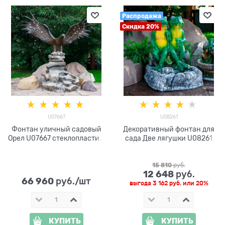
Распродажа
Скидка 20%
U07667
U08261
Фонтан уличный садовый
Декоративный фонтан для
Орел U07667 стеклопластик,
сада Две лягушки U08261
высота 180 см
стеклопластик, высота 68
см
15 810
 руб.
12 648
 руб.
66 960
 руб./шт
выгода
3 162 руб.
или
20%
КУПИТЬ
КУПИТЬ