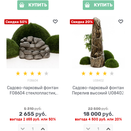
КУПИТЬ
КУПИТЬ
Скидка 50%
Скидка 20%
F08604
U08402
Садово-парковый фонтан
Садово-парковый фонтан
F08604 стеклопластик,
Перелив высокий U08402,
высота 23 см
высота 145 см
5 310
 руб.
22 500
 руб.
2 655
18 000
 руб.
 руб.
выгода
2 655 руб.
или
50%
выгода
4 500 руб.
или
20%