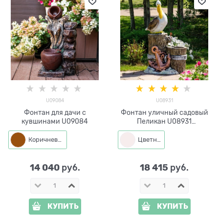
U09084
U08931
Фонтан для дачи с
Фонтан уличный садовый
кувшинами U09084
Пеликан U08931
стеклопластик, высота 113
см
Коричневый
Цветная
14 040
18 415
 руб.
 руб.
КУПИТЬ
КУПИТЬ