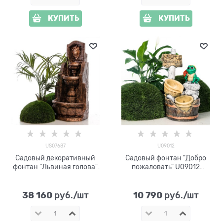
КУПИТЬ
КУПИТЬ
US07687
U09012
Садовый декоративный
Садовый фонтан "Добро
фонтан "Львиная голова"
пожаловать" U09012
US07687 под бронзу, высота
стеклопластик, высота 68
147 см
см
38 160
10 790
 руб./шт
 руб./шт