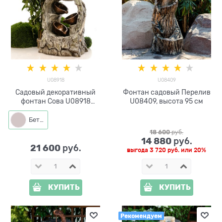
U08918
U08409
Садовый декоративный
Фонтан садовый Перелив
фонтан Сова U08918
U08409, высота 95 см
стеклопластик высота 102
см
Бетон
18 600
 руб.
14 880
 руб.
21 600
 руб.
выгода
3 720 руб.
или
20%
КУПИТЬ
КУПИТЬ
Рекомендуем