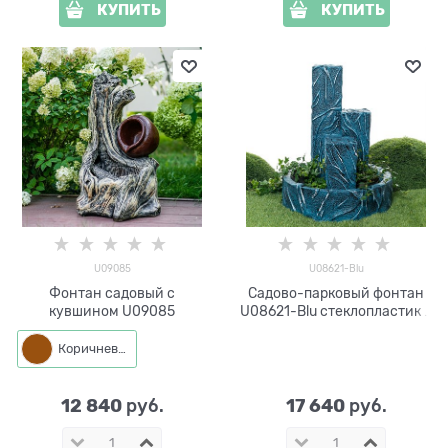
КУПИТЬ
КУПИТЬ
U09085
U08621-Blu
Фонтан садовый с
Садово-парковый фонтан
кувшином U09085
U08621-Blu стеклопластик h
77 см
Коричневый
12 840
17 640
 руб.
 руб.