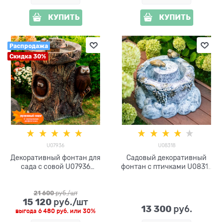
КУПИТЬ
КУПИТЬ
Распродажа
Скидка 30%
U07936
U08318
Декоративный фонтан для
Садовый декоративный
сада с совой U07936
фонтан с птичками U08318
стеклопластик h=80 см
стеклопластик, высота 40
см
21 600
 руб./шт
15 120
 руб./шт
13 300
 руб.
выгода
6 480 руб.
или
30%