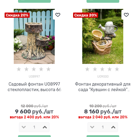
Скидка 20%
Скидка 20%
U08997
U09000
Садовый фонтан U08997
Фонтан декоративный для
стеклопластик, высота 66
сада "Кувшин с лейкой"
см
U09000, высота 55 см
12 000
 руб./шт
10 200
 руб./шт
9 600
8 160
 руб./шт
 руб./шт
выгода
2 400 руб.
или
20%
выгода
2 040 руб.
или
20%