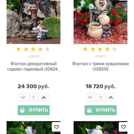
U08249
U08250
Фонтан декоративный
Фонтан с тремя кувшинами
садово-парковый U08249
U08250
стеклопластик, высота 100
см
24 300
18 720
 руб.
 руб.
КУПИТЬ
КУПИТЬ