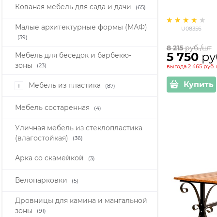
Кованая мебель для сада и дачи
(65)
Малые архитектурные формы (МАФ)
U08356
(39)
8 215
 руб./шт
5 750
 ру
Мебель для беседок и барбекю-
зоны
(23)
выгода
2 465 руб.
Купить
Мебель из пластика
+
(87)
Мебель состаренная
(4)
Уличная мебель из стеклопластика
(влагостойкая)
(36)
Арка со скамейкой
(3)
Велопарковки
(5)
Дровницы для камина и мангальной
зоны
(91)