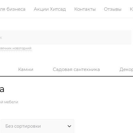
ля бизнеса
Акции Хитсад
Контакты
Отзывы
К
вечник новогодний
Камни
Садовая сантехника
Деко
а
ой мебели