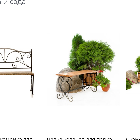
 и сада
камейка для
Лавка кованая для парка
Скам