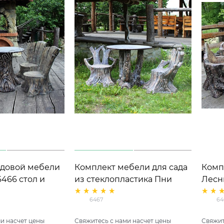
адовой мебели
Комплект мебели для сада
Комп
6466 стол и
из стеклопластика Пни
Лесн
)
арт.6467 стол и 2 кресла
стек
6467
64
и насчет цены
Свяжитесь с нами насчет цены
Свяжит