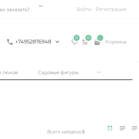
Войти
Регистрация
ак заказать?
0
0
+74952876948
Корзина
р люков
Садовые фигуры
Всего найдено:
5