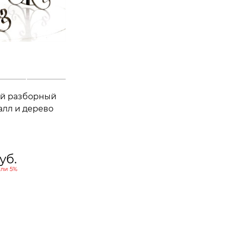
ый разборный
алл и дерево
уб.
ли
5%