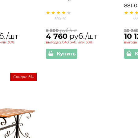
881-
892-12
88
6 800
 руб./шт
20 25
б./шт
4 760
 руб./шт
10 
или
30%
выгода
2 040 руб.
или
30%
выгода
Купить
Скидка 5%