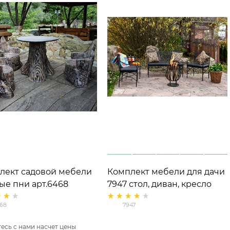
лект садовой мебели
Комплект мебели для дачи
ые пни арт.6468
7947 стол, диван, кресло
лопластик
(2шт), уличный камин
68
7947
есь с нами насчет цены