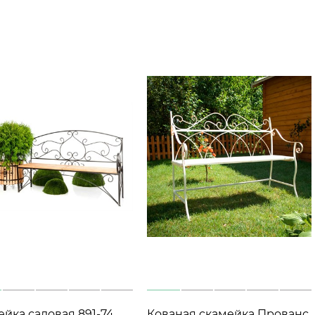
ейка садовая 891-74
Кованая скамейка Прованс