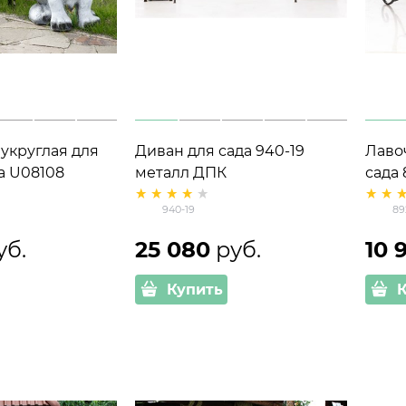
укруглая для
Диван для сада 940-19
Лаво
а U08108
металл ДПК
сада 
еклопластик
940-19
89
уб.
25 080
 руб.
10 
Купить