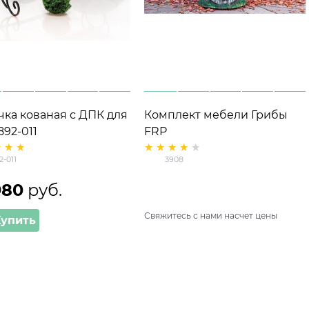
чка кованая с ДПК для
Комплект мебели Грибы
892-011
FRP
2-011
3908
980
 руб.
Свяжитесь с нами насчет цены
Купить