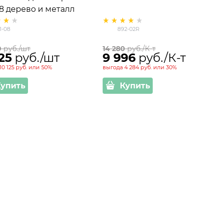
08 дерево и металл
1-08
892-02R
0
 руб./шт
14 280
 руб./К-т
125
 руб./шт
9 996
 руб./К-т
10 125 руб.
или
50%
выгода
4 284 руб.
или
30%
Купить
Купить