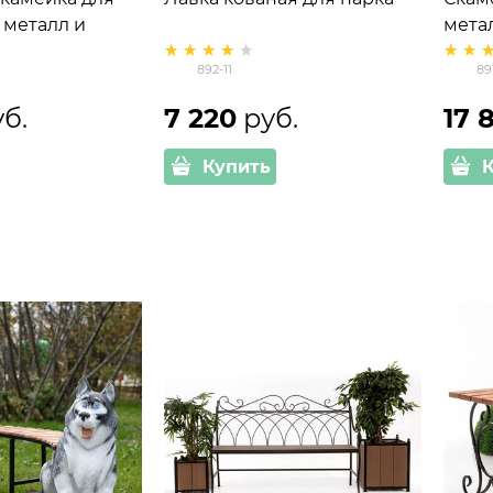
 металл и
мета
892-11
89
уб.
7 220
 руб.
17 
Купить