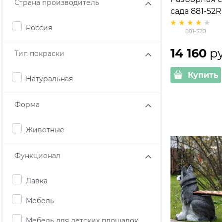
Страна производитель
сада 881-52R
дерево
Россия
881-52R
14 160
 р
Тип покраски
Купить
Натуральная
Форма
Животные
Функционал
Лавка
Мебель
Мебель для детских площадок