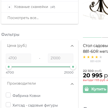
Кованые скамейки
+
(47)
Посмотреть все...
Фильтры
Цена
Стол садов
(руб.)
881-60R мет
-
881-60R
22 100
 руб.
4700
21000
20 995
 р
выгода
1 105 руб.
и
Производители
Купить
Фабрика Ковки
Хитсад - садовые фигуры