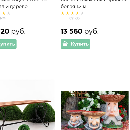
лл и дерево
белая 1.2 м
1-74
891-85
820
 руб.
13 560
 руб.
Купить
Купить