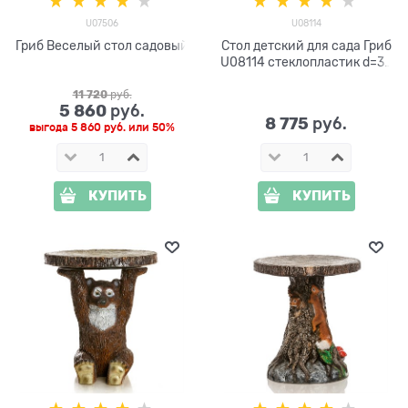
U07506
U08114
Гриб Веселый стол садовый
Стол детский для сада Гриб
U08114 стеклопластик d=35
см
11 720
 руб.
5 860
 руб.
8 775
 руб.
выгода
5 860 руб.
или
50%
КУПИТЬ
КУПИТЬ