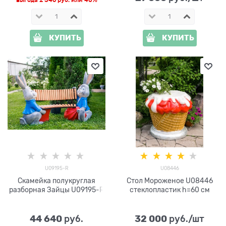
КУПИТЬ
КУПИТЬ
U09195-R
U08446
Скамейка полукруглая
Стол Мороженое U08446
разборная Зайцы U09195-R
стеклопластик h=60 см
44 640
32 000
 руб.
 руб./шт