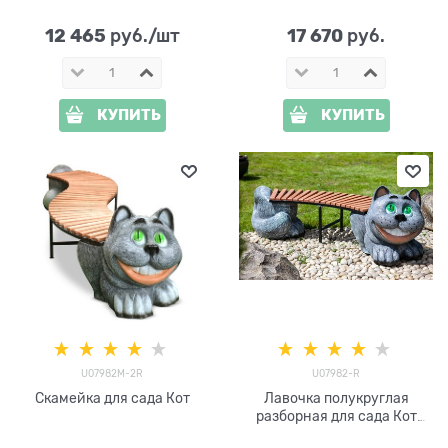
металл и дерево
12 465
17 670
 руб./шт
 руб.
КУПИТЬ
КУПИТЬ
U07982M-2R
U07982-R
Скамейка для сада Кот
Лавочка полукруглая
разборная для сада Кот
U07982-R металл,