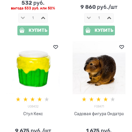
532
 руб.
9 860
 руб./шт
выгода
533 руб.
или
50%
КУПИТЬ
КУПИТЬ
U08432
F08471
Стул Кекс
Садовая фигура Ондатра
9 675
1 675
 руб./шт
 руб.