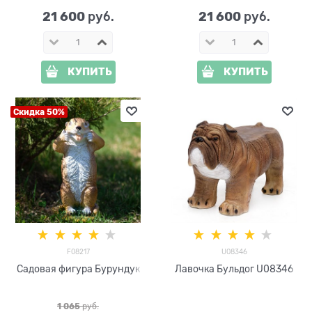
металл
металл
21 600
21 600
 руб.
 руб.
КУПИТЬ
КУПИТЬ
Скидка 50%
F08217
U08346
Садовая фигура Бурундук
Лавочка Бульдог U08346
1 065
 руб.