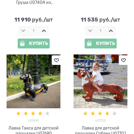
Груша U07404 из
стеклопластика
11 910
11 535
 руб./шт
 руб./шт
КУПИТЬ
КУПИТЬ
U07690
U07703
Лавка Такса для детской
Лавка для детской
площадки U07690
площадки Собака U07703