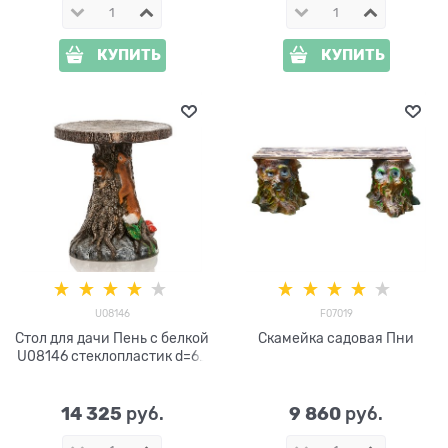
КУПИТЬ
КУПИТЬ
U08146
F07019
Стол для дачи Пень с белкой
Скамейка садовая Пни
U08146 стеклопластик d=60
см
14 325
9 860
 руб.
 руб.