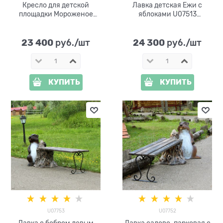
Кресло для детской
Лавка детская Ежи с
площадки Мороженое
яблоками U07513
U07759 стеклопластик
стеклопластик и дерево
23 400
24 300
 руб./шт
 руб./шт
КУПИТЬ
КУПИТЬ
U07753
U07752
Лавка с бобром левым
Лавка садово-парковая с