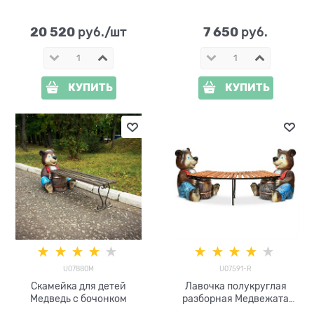
стеклопластик и дерево
20 520
7 650
 руб./шт
 руб.
КУПИТЬ
КУПИТЬ
U07880М
U07591-R
Скамейка для детей
Лавочка полукруглая
Медведь с бочонком
разборная Медвежата
U07591-R стеклопластик,