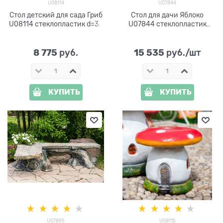
U08114
U07844
Стол детский для сада Гриб
Стол для дачи Яблоко
U08114 стеклопластик d=35
U07844 стеклопластик
см
h=70см d=66см
8 775
15 535
 руб.
 руб./шт
КУПИТЬ
КУПИТЬ
U07895
U08115