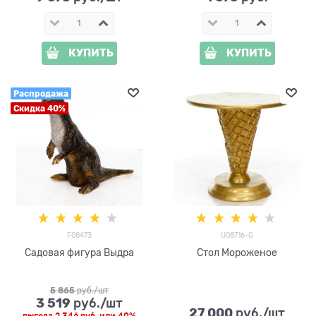
КУПИТЬ
КУПИТЬ
Распродажа
Скидка 40%
F08473
U08716-G
Садовая фигура Выдра
Стол Мороженое
5 865
 руб./шт
3 519
 руб./шт
27 000
 руб./шт
выгода
2 346 руб.
или
40%