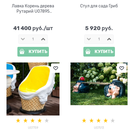
Лавка Корень дерева
Стул для сада Гриб
Рутарий U07895
стеклопластик
41 400
5 920
 руб./шт
 руб.
КУПИТЬ
КУПИТЬ
U07759
U07513