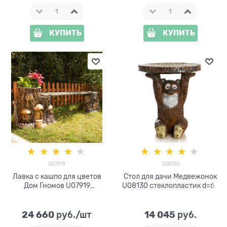
КУПИТЬ
КУПИТЬ
U07919
U08130
Лавка с кашпо для цветов
Стол для дачи Медвежонок
Дом Гномов U07919
U08130 стеклопластик d=60
стеклопластик
см
24 660
14 045
 руб./шт
 руб.