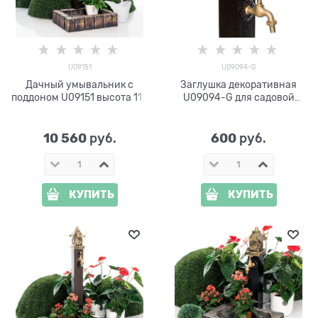
U09151
U09094-G
Дачный умывальник с
Заглушка декоративная
поддоном U09151 высота 110
U09094-G для садовой
см
колонки стеклопластик
10 560
600
 руб.
 руб.
КУПИТЬ
КУПИТЬ