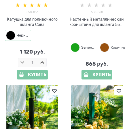
550-053
550-060
Катушка для поливочного
Настенный металлический
шланга Сова
кронштейн для шланга 550-
060
Черный
Зелёный
Корич
1 120
 руб.
865
 руб.
КУПИТЬ
КУПИТЬ