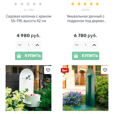
55-118W
U09251
Садовая колонка с краном
Умывальник дачный с
55-118, высота 62 см
поддоном под дерево
U09251
4 980
6 780
 руб.
 руб.
КУПИТЬ
КУПИТЬ
Хит