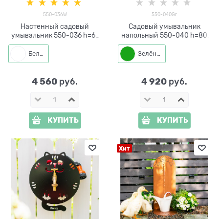
550-036W
550-040Gr
Настенный садовый
Садовый умывальник
умывальник 550-036 h=61
напольный 550-040 h=80
см без ёмкости
см
Белый
Зелёный
4 560
4 920
 руб.
 руб.
КУПИТЬ
КУПИТЬ
Хит