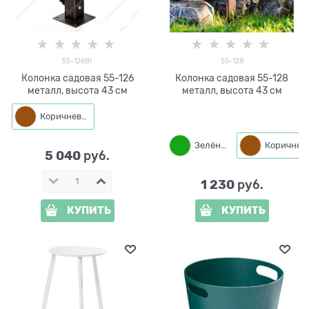
55-126Br
55-128
Колонка садовая 55-126
Колонка садовая 55-128
металл, высота 43 см
металл, высота 43 см
Коричневый
Зелёный
Корич
5 040
 руб.
1 230
 руб.
КУПИТЬ
КУПИТЬ