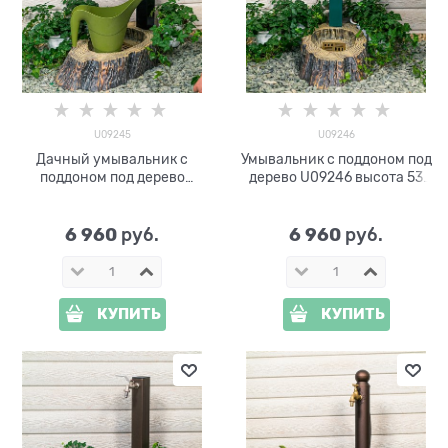
U09245
U09246
Дачный умывальник с
Умывальник с поддоном под
поддоном под дерево
дерево U09246 высота 53
U09245 высота 53 см
см
6 960
6 960
 руб.
 руб.
КУПИТЬ
КУПИТЬ