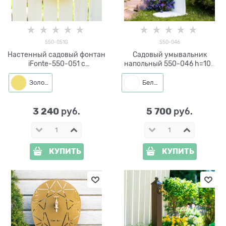
550-051G
550-046
Настенный садовый фонтан
Садовый умывальник
iFonte-550-051 с
напольный 550-046 h=100
кронштейном для шланга
см
Золото
Белый
3 240
5 700
 руб.
 руб.
КУПИТЬ
КУПИТЬ