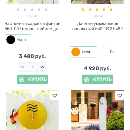
550-047B
550-042
Настенный садовый фонтан
Дачный умывальник
550-047 с кронштейном для
напольный 550-042 h=80
шланга
см
Черный
Медный
Белый
3 480
 руб.
4 920
 руб.
КУПИТЬ
КУПИТЬ