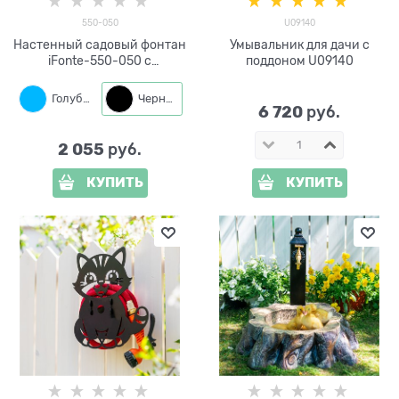
550-050
U09140
Настенный садовый фонтан
Умывальник для дачи с
iFonte-550-050 с
поддоном U09140
кронштейном для шланга
Голубой
Черный
6 720
 руб.
2 055
 руб.
КУПИТЬ
КУПИТЬ