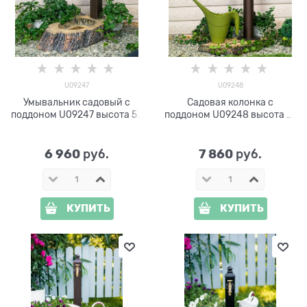
U09247
U09248
Умывальник садовый с
Садовая колонка с
поддоном U09247 высота 53
поддоном U09248 высота 73
см
см
6 960
7 860
 руб.
 руб.
КУПИТЬ
КУПИТЬ