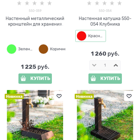
550-059
550-054
Настенный металлический
Настенная катушка 550-
кронштейн для хранения
054 Клубника
поливочного шланга 550-
059
Красный
Зеленый
Коричневый
Черный
1 260
 руб.
1 225
 руб.
КУПИТЬ
КУПИТЬ
Новинка
Новинка