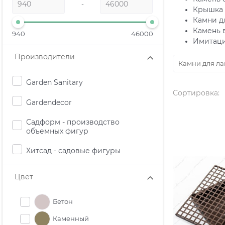
-
Крышка 
Камни д
Камень 
940
46000
Имитаци
Производители
Камни для л
Garden Sanitary
Сортировка:
Gardendecor
Садформ - производство
объемных фигур
Хитсад - садовые фигуры
Цвет
Бетон
Каменный