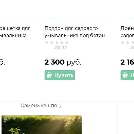
решетка для
Поддон для садового
Дрен
мывальника
умывальника под бетон
садо
лопластик и
U09487 полистоун
U094
U09487
U0
мета
б.
2 300
 руб.
2 1
Купить
Камень кашпо
(7)