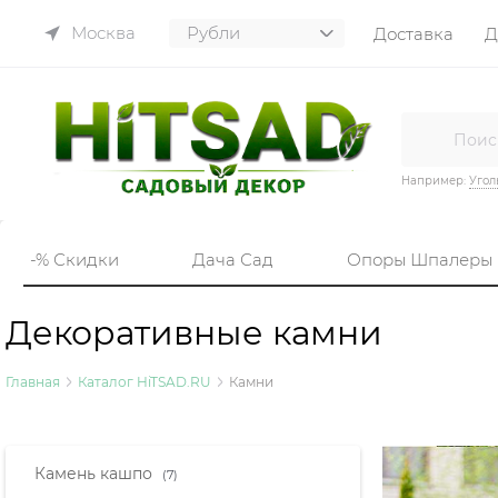
Москва
Доставка
Д
Например:
Угол
-% Скидки
Дача Сад
Опоры Шпалеры
Декоративные камни
Главная
Каталог HiTSAD.RU
Камни
Найдено товаров:
Камень кашпо
(7)