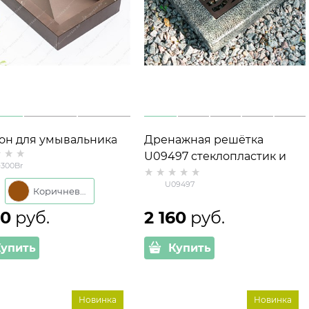
он для умывальника
Дренажная решётка
0 металл 47*30*7 см
U09497 стеклопластик и
-300Br
металл 30*30*6 см
U09497
Коричневый
70
 руб.
2 160
 руб.
Купить
Купить
Новинка
Новинка