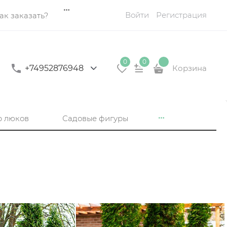
Войти
Регистрация
ак заказать?
0
0
+74952876948
Корзина
р люков
Садовые фигуры