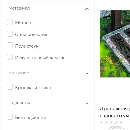
Материал
Металл
Стеклопластик
Полистоун
Искусственный камень
Название
Крышка септика
Подсветка
Дренажная 
садового у
Без подсветки
U09490-L ст
U09490-L
металл 30*4