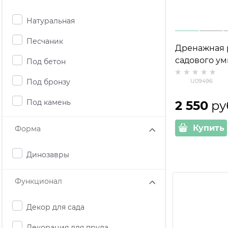
Натуральная
Песчаник
Дренажная 
садового у
Под бетон
U09496 стек
Под бронзу
U09496
металл
Под камень
2 550
 ру
Купить
Форма
Динозавры
Функционал
Декор для сада
Декорация для пруда