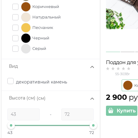
Коричневый
Натуральный
Песчаник
Черный
Серый
Поддон для
Вид
55-303 метал
55-303Br
декоративный камень
2 900
 ру
Высота (см)
(см)
Купить
-
43
72