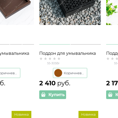
 умывальника
Поддон для умывальника
Подд
л 47*30*4 см
55-305 металл 30*20*5 см
55-30
55-305Br
55
Коричневый
Коричневый
б.
2 410
 руб.
2 1
Купить
Новинка
Новинка