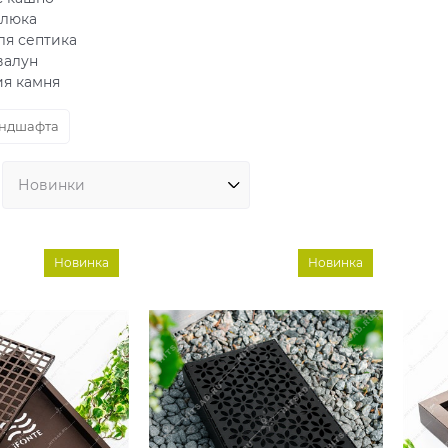
люка
ля септика
валун
я камня
андшафта
Новинка
Новинка