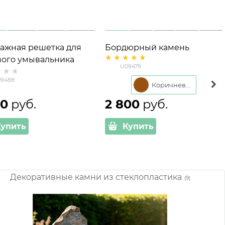
ажная решетка для
Бордюрный камень
вого умывальника
большой U09479
U09479
88 стеклопластик и
стеклопластик 60*31*11 см
9488
лл
Коричневый
60
 руб.
2 800
 руб.
Купить
Купить
Декоративные камни из стеклопластика
(9)