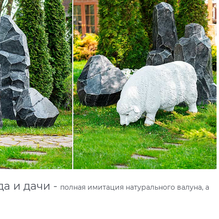
а и дачи -
полная имитация натурального валуна, а