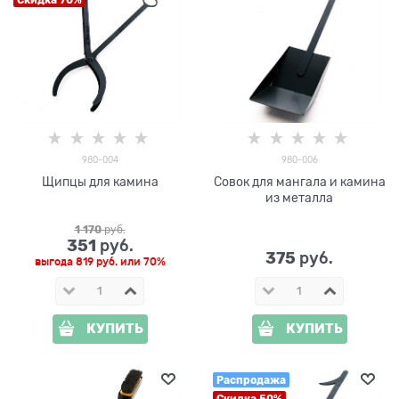
Скидка 70%
980-004
980-006
Щипцы для камина
Совок для мангала и камина
из металла
1 170
 руб.
351
 руб.
375
 руб.
выгода
819 руб.
или
70%
КУПИТЬ
КУПИТЬ
Распродажа