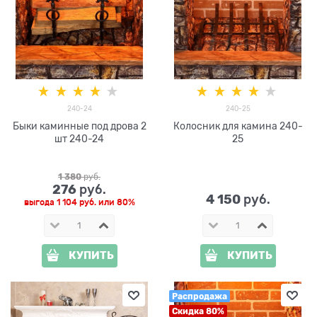
240-24
240-25
Быки каминные под дрова 2
Колосник для камина 240-
шт 240-24
25
1 380
 руб.
276
 руб.
4 150
 руб.
выгода
1 104 руб.
или
80%
КУПИТЬ
КУПИТЬ
Распродажа
Скидка 80%