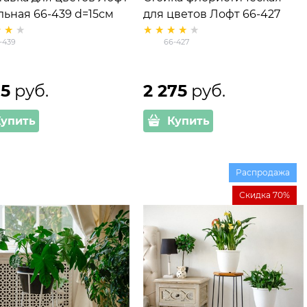
льная 66-439 d=15см
для цветов Лофт 66-427
та 100см
металлическая высота
-439
66-427
100см
85
 руб.
2 275
 руб.
Купить
Купить
Распродажа
Скидка 70%