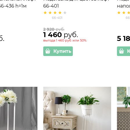
66-436 h=1м
66-401
напо
высо
66-401
66
2 920
 руб.
1 460
 руб.
б.
5 1
выгода
1 460 руб.
или
50%
Купить