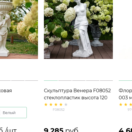
ковая
Скульптура Венера F08052
Флор
Ангел с вазой
стеклопластик высота 120
003 
стоун высота
см
F08052
97
Белый
б./шт
9 285
 руб.
4 6