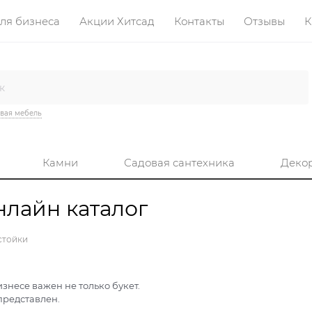
ля бизнеса
Акции Хитсад
Контакты
Отзывы
К
вая мебель
Камни
Садовая сантехника
Деко
нлайн каталог
стойки
знесе важен не только букет.
представлен.