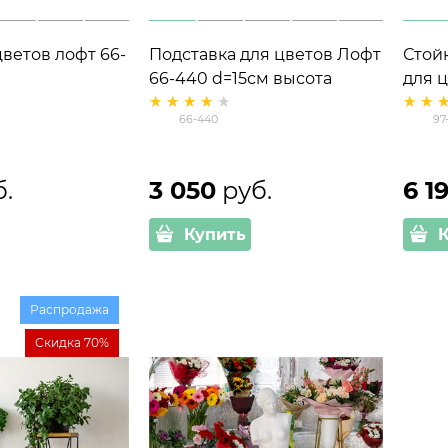
цветов лофт 66-
Подставка для цветов Лофт
Стой
66-440 d=15см высота
для ц
100см
мета
66-440
97
колё
б.
3 050
 руб.
6 1
Купить
Распродажа
Скидка 70%