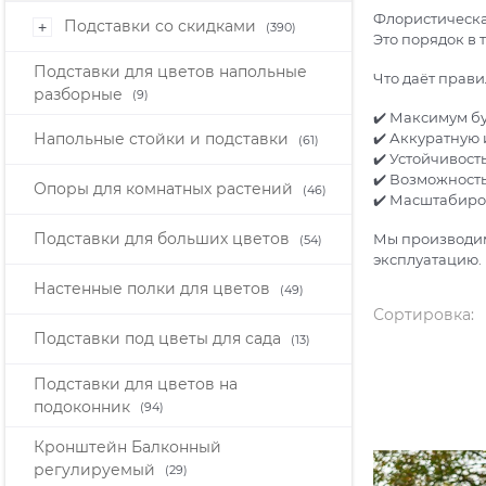
Флористическая
Подставки со скидками
+
(390)
Это порядок в 
Подставки для цветов напольные
Что даёт прави
разборные
(9)
✔️ Максимум б
Напольные стойки и подставки
✔️ Аккуратную
(61)
✔️ Устойчивост
✔️ Возможност
Опоры для комнатных растений
(46)
✔️ Масштабиро
Подставки для больших цветов
Мы производим
(54)
эксплуатацию.
Настенные полки для цветов
(49)
Сортировка:
Подставки под цветы для сада
(13)
Подставки для цветов на
подоконник
(94)
Кронштейн Балконный
регулируемый
(29)