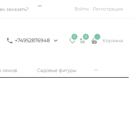
Войти
Регистрация
ак заказать?
0
0
+74952876948
Корзина
р люков
Садовые фигуры