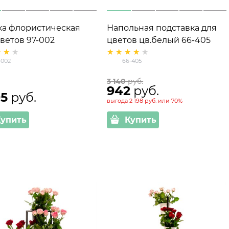
ка флористическая
Напольная подставка для
ветов 97-002
цветов цв.белый 66-405
ллическая на
d=22см
-002
66-405
сиках
3 140
 руб.
942
 руб.
95
 руб.
выгода
2 198 руб.
или
70%
Купить
Купить