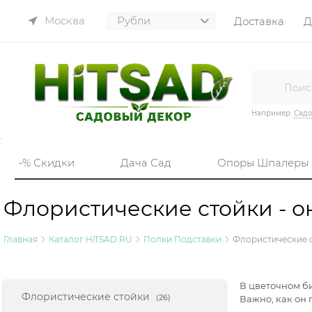
Москва
Доставка
Д
Например:
Садо
-% Скидки
Дача Сад
Опоры Шпалеры
Флористические стойки - о
Главная
Каталог HiTSAD.RU
Полки Подставки
Флористические 
В цветочном би
Найдено товаров:
Флористические стойки
(26)
Важно, как он 