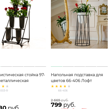
истическая стойка 97-
Напольная подставка для
металлическая
цветов 66-406 Лофт
D=22см
-003-R
66-406
2 665
 руб.
799
 руб.
80
 руб.