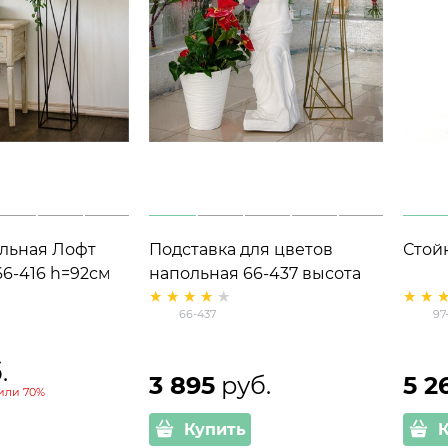
ольная Лофт
Подставка для цветов
Стой
66-416 h=92см
напольная 66-437 высота
100см
66-437
97
.
3 895
 руб.
5 2
или
70%
Купить