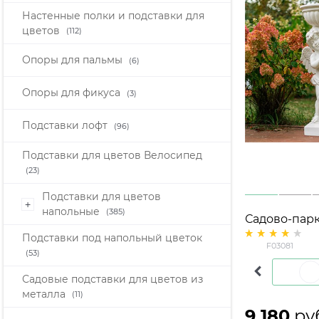
Настенные полки и подставки для
цветов
(112)
Опоры для пальмы
(6)
Опоры для фикуса
(3)
Подставки лофт
(96)
Подставки для цветов Велосипед
(23)
Подставки для цветов
+
напольные
(385)
Садово-пар
скульптура 
Подставки под напольный цветок
F03081
F03081 поли
(53)
90см
Белый с золотым
Садовые подставки для цветов из
металла
(11)
9 180
 ру