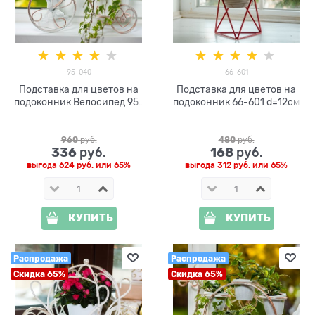
95-040
66-601
Подставка для цветов на
Подставка для цветов на
подоконник Велосипед 95-
подоконник 66-601 d=12см
040 d=15см
960
 руб.
480
 руб.
336
168
 руб.
 руб.
выгода
624 руб.
или
65%
выгода
312 руб.
или
65%
КУПИТЬ
КУПИТЬ
Распродажа
Распродажа
Скидка 65%
Скидка 65%