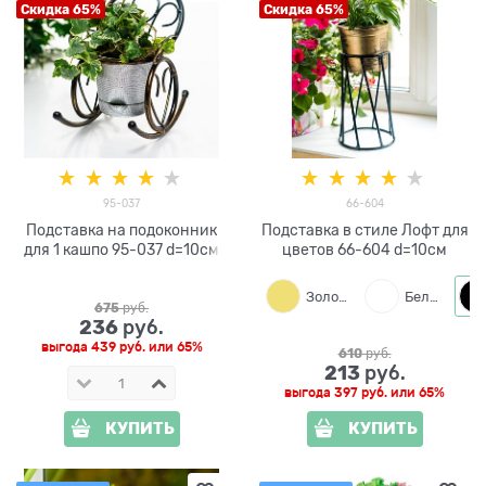
Скидка 65%
Скидка 65%
95-037
66-604
Подставка на подоконник
Подставка в стиле Лофт для
для 1 кашпо 95-037 d=10см
цветов 66-604 d=10см
Золото
Белый
675
 руб.
236
 руб.
выгода
439 руб.
или
65%
610
 руб.
213
 руб.
выгода
397 руб.
или
65%
КУПИТЬ
КУПИТЬ