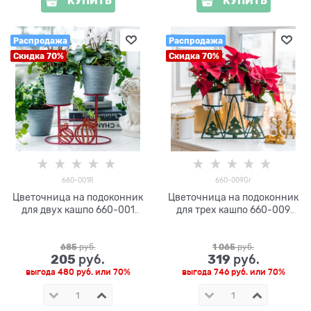
КУПИТЬ
КУПИТЬ
Распродажа
Распродажа
Скидка 70%
Скидка 70%
660-001R
660-009Gr
Цветочница на подоконник
Цветочница на подоконник
для двух кашпо 660-001
для трех кашпо 660-009
d=12см
d=12см
685
 руб.
1 065
 руб.
205
319
 руб.
 руб.
выгода
480 руб.
или
70%
выгода
746 руб.
или
70%