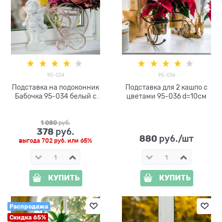
95-034
95-036
Подставка на подоконник
Подставка для 2 кашпо с
Бабочка 95-034 белый с
цветами 95-036 d=10см
золотом d=15 см
1 080
 руб.
378
 руб.
880
 руб./шт
выгода
702 руб.
или
65%
КУПИТЬ
КУПИТЬ
Распродажа
Скидка 65%