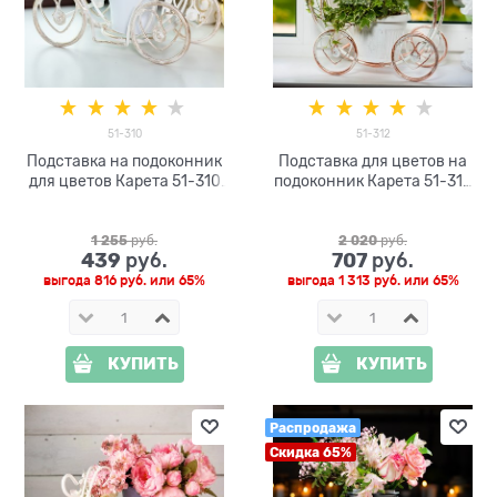
51-310
51-312
Подставка на подоконник
Подставка для цветов на
для цветов Карета 51-310
подоконник Карета 51-312
d=10см
металл d=10см
1 255
 руб.
2 020
 руб.
439
707
 руб.
 руб.
выгода
816 руб.
или
65%
выгода
1 313 руб.
или
65%
КУПИТЬ
КУПИТЬ
Распродажа
Скидка 65%