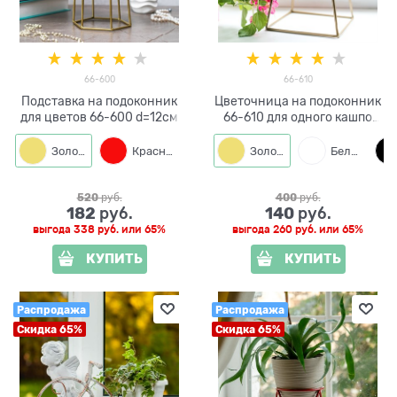
66-600
66-610
Подставка на подоконник
Цветочница на подоконник
для цветов 66-600 d=12см
66-610 для одного кашпо
D=12см
Золото
Красный
Белый
Золото
Черный
Белый
520
 руб.
400
 руб.
182
140
 руб.
 руб.
выгода
338 руб.
или
65%
выгода
260 руб.
или
65%
КУПИТЬ
КУПИТЬ
Распродажа
Распродажа
Скидка 65%
Скидка 65%