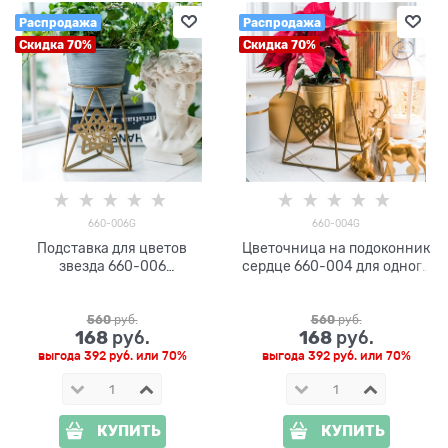
Распродажа
Распродажа
Скидка 70%
Скидка 70%
660-006G
660-004G
Подставка для цветов
Цветочница на подоконник
звезда 660-006
сердце 660-004 для одного
металлическая d=12см
кашпо D=12см
560
 руб.
560
 руб.
168
168
 руб.
 руб.
выгода
392 руб.
или
70%
выгода
392 руб.
или
70%
КУПИТЬ
КУПИТЬ