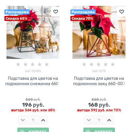
Распродажа
Распродажа
Скидка 65%
Скидка 70%
660-005BG
660-007R
Подставка для цветов на
Подставка для цветов на
подоконник снежинка 660-
подоконник заяц 660-007
005 для одного кашпо
d=12см
D=12см
560
 руб.
560
 руб.
196
168
 руб.
 руб.
выгода
364 руб.
или
65%
выгода
392 руб.
или
70%