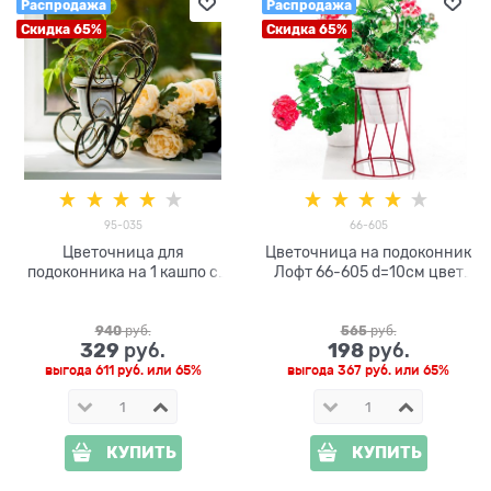
Распродажа
Распродажа
Скидка 65%
Скидка 65%
95-035
66-605
Цветочница для
Цветочница на подоконник
подоконника на 1 кашпо с
Лофт 66-605 d=10см цвет
цветами Бабочка 95-035
красный
d=10см
940
 руб.
565
 руб.
329
198
 руб.
 руб.
выгода
611 руб.
или
65%
выгода
367 руб.
или
65%
КУПИТЬ
КУПИТЬ