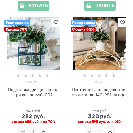
КУПИТЬ
КУПИТЬ
Распродажа
Распродажа
Скидка 70%
Скидка 65%
660-002Gr
140-981
Подставка для цветов на
Цветочница на подоконник
три кашпо 660-002
из металла 140-981 на одно
кашпо
940
 руб.
915
 руб.
282
320
 руб.
 руб.
выгода
658 руб.
или
70%
выгода
595 руб.
или
65%