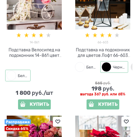
14-861
66-603
Подставка Велосипед на
Подставка на подоконник
подоконник 14-861 цвет
для цветов Лофт 66-603
белый
d=12см
Белый
Черный
Белый
565
 руб.
198
 руб.
1 800
 руб./шт
выгода
367 руб.
или
65%
КУПИТЬ
КУПИТЬ
Распродажа
Скидка 65%