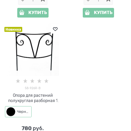
КУПИТЬ
КУПИТЬ
Новинка
58-926R-B
Опора для растений
полукруглая разборная 1
секция 58-926R-B металл
h=60 см
Черный
780
 руб.