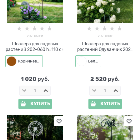
202-060Br
202-010W
Шпалера для садовых
Шпалера для садовых
растений 202-060 h=110 см
растений Одуванчик 202-
010W h=111 см
Коричневый
Белый
1 020
2 520
 руб.
 руб.
КУПИТЬ
КУПИТЬ