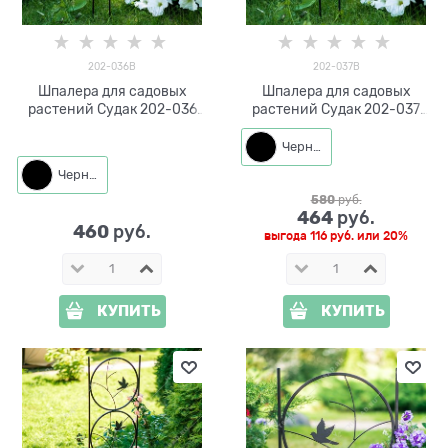
202-036B
202-037B
Шпалера для садовых
Шпалера для садовых
растений Судак 202-036
растений Судак 202-037
h=48 см
h=60 см
Черный
Черный
580
 руб.
464
 руб.
460
 руб.
выгода
116 руб.
или
20%
КУПИТЬ
КУПИТЬ