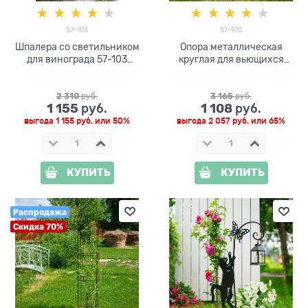
57-103
57-910
Шпалера со светильником
Опора металлическая
для винограда 57-103
круглая для вьющихся
высота 148см
растений 57-910 высота
162см
2 310
 руб.
3 165
 руб.
1 155
1 108
 руб.
 руб.
выгода
1 155 руб.
или
50%
выгода
2 057 руб.
или
65%
КУПИТЬ
КУПИТЬ
Распродажа
Скидка 70%