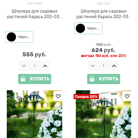
202-034B
202-035
Шпалера для садовых
Шпалера для садовых
растений Карась 202-034
растений Карась 202-035
h=64 см
h=77 см
Черный
Черный
780
 руб.
624
 руб.
555
 руб.
выгода
156 руб.
или
20%
КУПИТЬ
КУПИТЬ
Скидка 20%