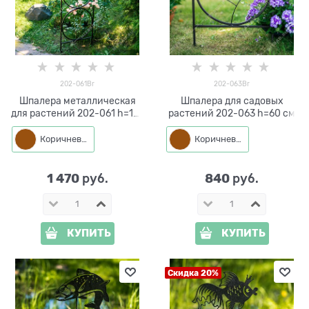
202-061Br
202-063Br
Шпалера металлическая
Шпалера для садовых
для растений 202-061 h=135
растений 202-063 h=60 см
см
Коричневый
Коричневый
1 470
840
 руб.
 руб.
КУПИТЬ
КУПИТЬ
Скидка 20%