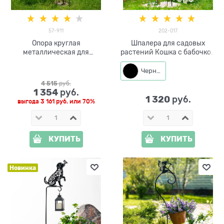
57-911
202-017
Опора круглая
Шпалера для садовых
металлическая для
растений Кошка с бабочкой
растений 57-911 высота
202-017 h=100 см
193см
Черный
4 515
 руб.
1 354
 руб.
1 320
 руб.
выгода
3 161 руб.
или
70%
КУПИТЬ
КУПИТЬ
Новинка