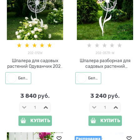
202-012W
202-057R-W
Шпалера для садовых
Шпалера разборная для
растений Одуванчик 202-
садовых растений
012W h=166 см
Одуванчик 202-057R-W
h=170 см
Белый
Белый
3 840
3 240
 руб.
 руб.
КУПИТЬ
КУПИТЬ
Распродажа