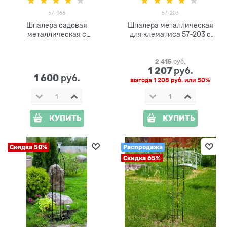
57-066
57-203
Шпалера садовая
Шпалера металлическая
металлическая с
для клематиса 57-203 с
кронштейном для кашпо 57-
фонарём
066 высота 171см
2 415
 руб.
1 207
 руб.
1 600
 руб.
выгода
1 208 руб.
или
50%
КУПИТЬ
КУПИТЬ
Скидка 50%
Распродажа
Скидка 65%