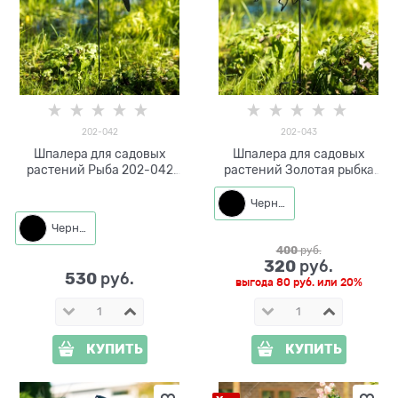
202-042
202-043
Шпалера для садовых
Шпалера для садовых
растений Рыба 202-042
растений Золотая рыбка
h=70 см
202-043 h=48 см
Черный
Черный
400
 руб.
320
 руб.
530
 руб.
выгода
80 руб.
или
20%
КУПИТЬ
КУПИТЬ