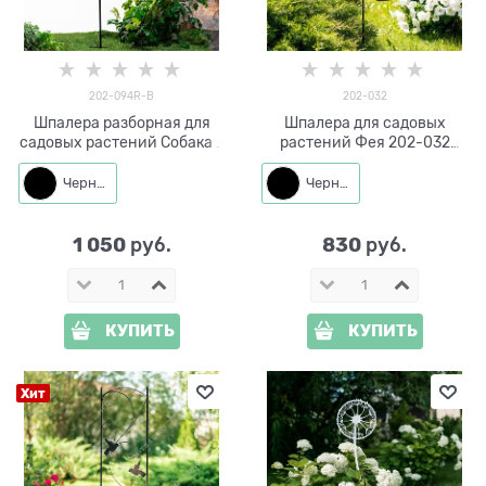
202-094R-B
202-032
Шпалера разборная для
Шпалера для садовых
садовых растений Собака с
растений Фея 202-032
бабочкой 202-094R h=125
h=118 см
см
Черный
Черный
1 050
830
 руб.
 руб.
КУПИТЬ
КУПИТЬ
Хит