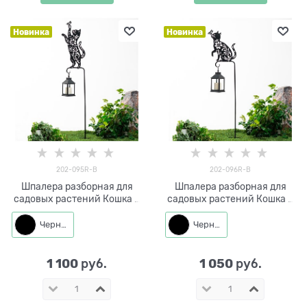
Новинка
Новинка
202-095R-B
202-096R-B
Шпалера разборная для
Шпалера разборная для
садовых растений Кошка с
садовых растений Кошка с
бабочкой 202-095R h=138
бабочкой 202-096R h=123
см
см
Черный
Черный
1 100
1 050
 руб.
 руб.