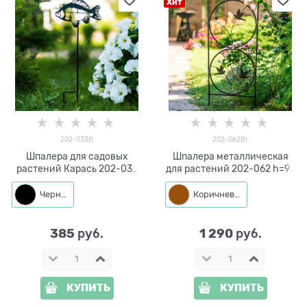
Хит
202-033B
202-062Br
Шпалера для садовых
Шпалера металлическая
растений Карась 202-033
для растений 202-062 h=95
h=50 см
см
Черный
Коричневый
385
1 290
 руб.
 руб.
КУПИТЬ
КУПИТЬ