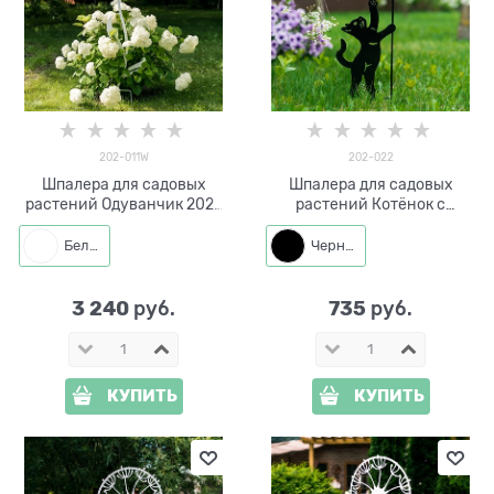
202-011W
202-022
Шпалера для садовых
Шпалера для садовых
растений Одуванчик 202-
растений Котёнок с
011W h=138 см
бабочкой 202-022 h=62 см
Белый
Черный
3 240
735
 руб.
 руб.
КУПИТЬ
КУПИТЬ