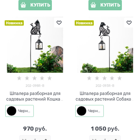
КУПИТЬ
КУПИТЬ
Новинка
Новинка
202-098R-B
202-093R-B
Шпалера разборная для
Шпалера разборная для
садовых растений Кошка с
садовых растений Собака с
бабочкой 202-098R h=118
бабочкой 202-093R h=122
см
см
Черный
Черный
970
1 050
 руб.
 руб.