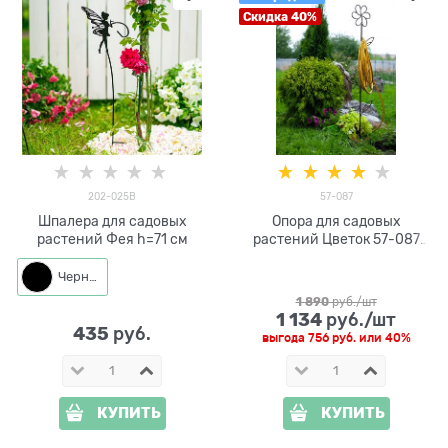
Скидка 40%
202-025B
57-087
Шпалера для садовых
Опора для садовых
растений Фея h=71 см
растений Цветок 57-087
высота 175 см
Черный
1 890
 руб./шт
1 134
 руб./шт
435
 руб.
выгода
756 руб.
или
40%
КУПИТЬ
КУПИТЬ