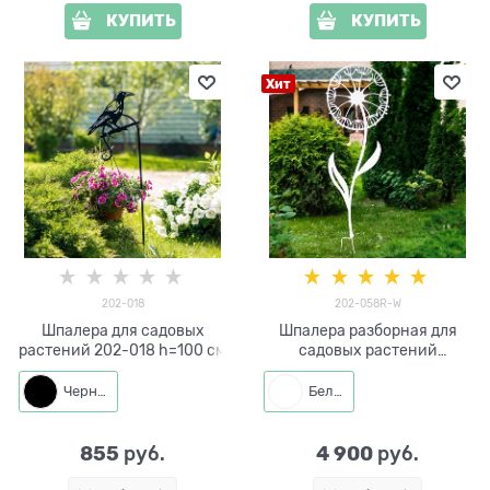
КУПИТЬ
КУПИТЬ
Хит
202-018
202-058R-W
Шпалера для садовых
Шпалера разборная для
растений 202-018 h=100 см
садовых растений
Одуванчик 202-058R-W
h=210 см
Черный
Белый
855
4 900
 руб.
 руб.