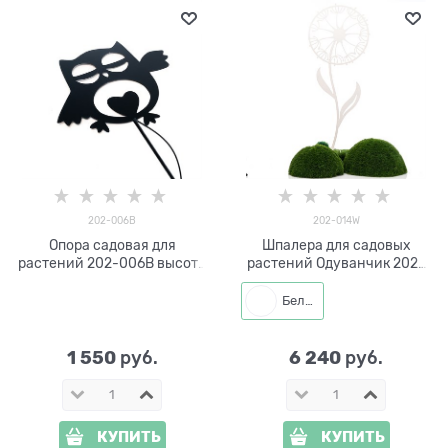
202-006B
202-014W
Опора садовая для
Шпалера для садовых
растений 202-006B высота
растений Одуванчик 202-
130 см
014W h=210 см
Белый
1 550
6 240
 руб.
 руб.
КУПИТЬ
КУПИТЬ