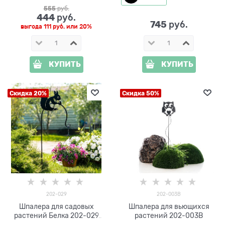
555
 руб.
444
 руб.
745
 руб.
выгода
111 руб.
или
20%
КУПИТЬ
КУПИТЬ
Скидка 20%
Скидка 50%
202-029
202-003B
Шпалера для садовых
Шпалера для вьющихся
растений Белка 202-029
растений 202-003B
h=100 см