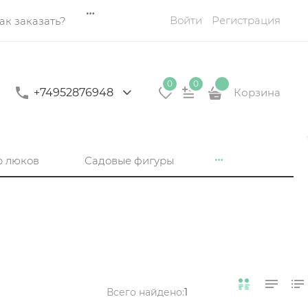
Войти
Регистрация
ак заказать?
0
0
+74952876948
Корзина
р люков
Садовые фигуры
Всего найдено:
1