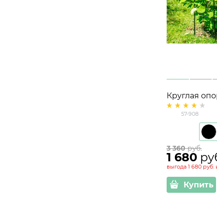
Круглая опо
57-908 мета
57-908
3 360
 руб.
1 680
 ру
выгода
1 680 руб.
Купить