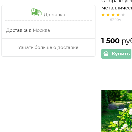
Опора круг
металличес
Доставка
57-904 h=50
57-904
Доставка в
Москва
1 500
 ру
Узнать больше о доставке
Купить