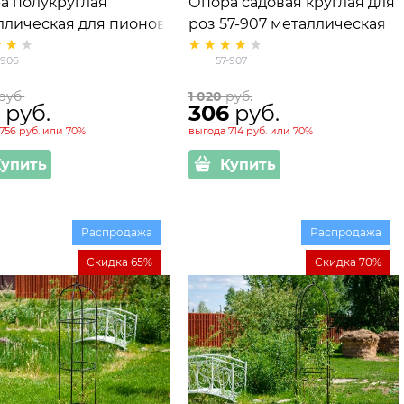
а полукруглая
Опора садовая круглая для
ллическая для пионов
роз 57-907 металлическая
06 высота 50см
-906
57-907
 руб.
1 020
 руб.
4
 руб.
306
 руб.
756 руб.
или
70%
выгода
714 руб.
или
70%
Купить
Купить
Распродажа
Распродажа
Скидка 65%
Скидка 70%