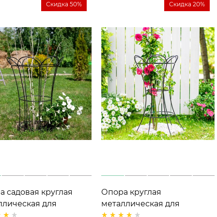
Скидка 50%
Скидка 20%
а садовая круглая
Опора круглая
ллическая для
металлическая для
ензии 57-914 высота
растений 57-915 h=75 см