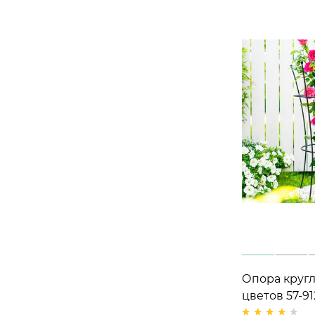
Опора кругл
цветов 57-9
см