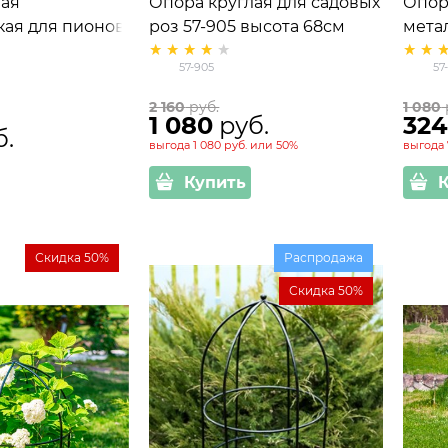
лая
Опора круглая для садовых
Опор
кая для пионов
роз 57-905 высота 68см
мета
 см
металлическая
57-9
57-905
57
2 160
 руб.
1 080
1 080
 руб.
32
б.
выгода
1 080 руб.
или
50%
выгода
Купить
Скидка 50%
Распродажа
Скидка 50%