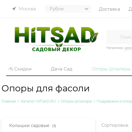
Москва
Доставка
Д
Например:
кро
-% Скидки
Дача Сад
Опоры Шпалеры
Опоры для фасоли
Главная
Каталог HiTSAD.RU
Опоры Шпалеры
Поддержки и опор
Найдено товаров:
Сортировка:
Колышки садовые
(3)