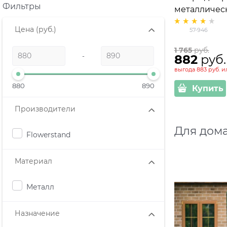
Фильтры
металлическ
высота 150 
Цена
(руб.)
57-946
1 765
 руб.
-
882
 руб.
выгода
883 руб.
и
880
890
Купить
Производители
Для дома
Flowerstand
Материал
Металл
Назначение