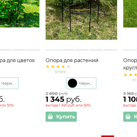
ра для цветов
Опора для растений
Опор
лл высота 87см
металлическая круглая 57-
круг
57-909
909 высота 83 см
раст
57
162с
Черный
Черный
2 690
 руб.
3 165
 
б.
1 345
 руб.
1 1
или
50%
выгода
1 345 руб.
или
50%
выгода
Купить