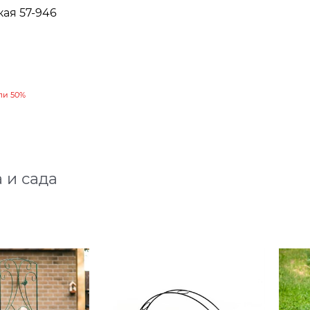
ая 57-946
см
ли
50%
 и сада