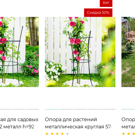
Хит
Скидка 50%
ая для садовых
Опора для растений
Опор
12 металл h=92
металлическая круглая 57-
мета
913 h=80 см
горт