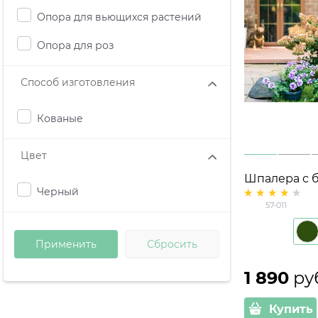
Опора для вьющихся растений
Опора для роз
Способ изготовления
Кованые
Цвет
Шпалера с 
Черный
вьющихся с
57-011
растений 57-
1 890
 ру
Купить