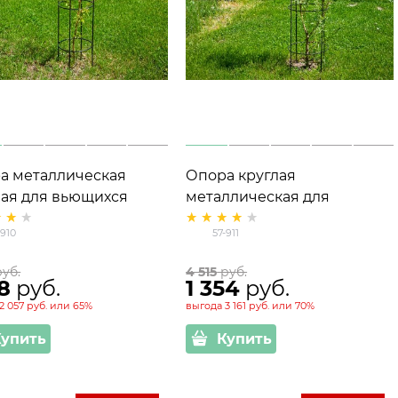
а металлическая
Опора круглая
лая для вьющихся
металлическая для
ений 57-910 высота
растений 57-911 высота
-910
57-911
м
193см
руб.
4 515
 руб.
08
 руб.
1 354
 руб.
2 057 руб.
или
65%
выгода
3 161 руб.
или
70%
Купить
Купить