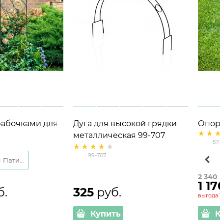
бабочками для
Дуга для высокой грядки
Опор
адовых
металлическая 99-707
вьющ
57
011 h=150 см
высота 40 см
высо
99-707
Патина
Корт
2 340
1 1
б.
325
 руб.
выгода
Купить