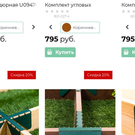
ая U09478
Комплект угловых
Комп
к 60*31*11 см
кронштейнов (4 шт.) для
мета
801-027-4
80
высоких грядок 801-027-4
крон
высок
Коричневый
Зелёный
Серый
Коричневый
Зеленый
б.
795
 руб.
795
Купить
Скидка 20%
Скидка 20%