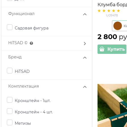
Клумба бордюрн
стеклопласти
Функционал
U09478
Садовая фигура
2 800
 ру
HiTSAD ©
Купить
Бренд
HiTSAD
Комплектация
Кронштейн - 1шт.
Кронштейн - 4 шт.
Метизы