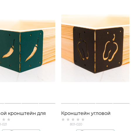
вой кронштейн для
Кронштейн угловой
их грядок 801-021
металлический (1шт) для
1-021
801-020
высоких грядок 801-020