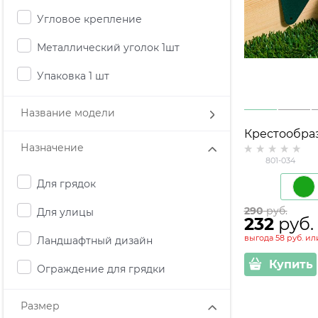
Угловое крепление
Металлический уголок 1шт
Упаковка 1 шт
Название модели
Крестообра
Назначение
кронштейн (
801-034
высоких гря
Для грядок
290
 руб.
Для улицы
232
 руб.
выгода
58 руб.
ил
Ландшафтный дизайн
Купить
Ограждение для грядки
Размер