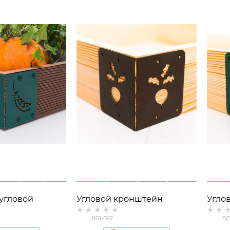
угловой
Угловой кронштейн
Угло
ий (1шт) для
металлический (1шт) для
высок
801-022
80
док 801-023
высоких грядок 801-022