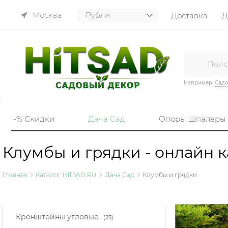
Москва
Доставка
Д
Например:
Садо
-% Скидки
Дача Сад
Опоры Шпалеры
Клумбы и грядки - онлайн к
Главная
Каталог HiTSAD.RU
Дача Сад
Клумбы и грядки
Найдено товаров:
Кронштейны угловые
(23)