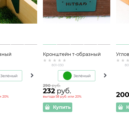
зный
Кронштейн т-образный
Угло
1шт) для
(1шт) для высоких грядок
мета
801-030
80
док 801-034
801-030
высо
Зелёный
Коричневый
Зелёный
Кори
290
 руб.
232
 руб.
20
и
20%
выгода
58 руб.
или
20%
Купить