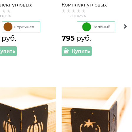
лект угловых
Комплект угловых
ллических
металлических
1-016-4
801-023-4
штейнов (4шт) для
кронштейнов (4шт) для
их грядок 801-016-4
высоких грядок 801-023-4
Коричневый
Зелёный
 руб.
795
 руб.
Купить
Купить