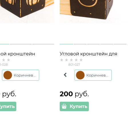
вой кронштейн
Угловой кронштейн для
ллический (1шт) для
высоких грядок 801-027
1-028
801-027
ких грядок 801-028
чневый
Коричневый
Зелёный
Коричневый
0
 руб.
200
 руб.
Купить
Купить