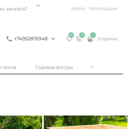
Войти
Регистрация
ак заказать?
0
0
+74952876948
Корзина
р люков
Садовые фигуры