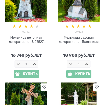
U07527
U07523
Мельница ветряная
Мельница садовая
декоративная U07527
декоративная Голландия
высота 107см
U07523
стеклопластик и дерево
16 740
18 900
 руб./шт
 руб./шт
КУПИТЬ
КУПИТЬ