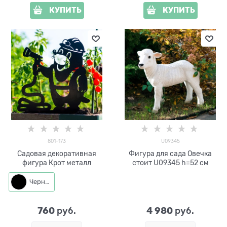
КУПИТЬ
КУПИТЬ
801-173
U09345
Садовая декоративная
Фигура для сада Овечка
фигура Крот металл
стоит U09345 h=52 см
Черный
760
4 980
 руб.
 руб.