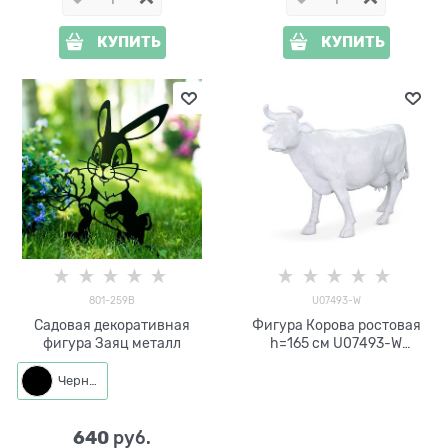
КУПИТЬ
КУПИТЬ
801-259B
U07493-W
Садовая декоративная
Фигура Корова ростовая
фигура Заяц металл
h=165 см U07493-W
стеклопластик
Черный
640
 руб.