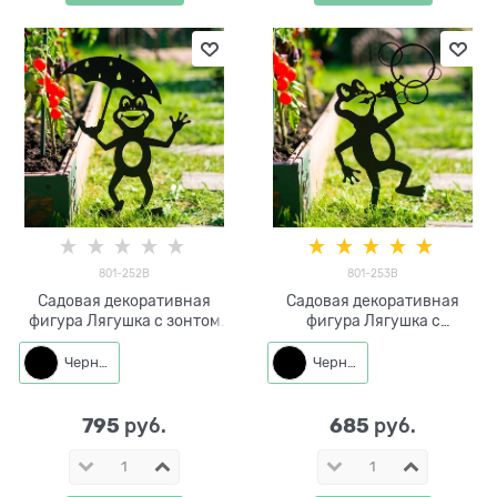
801-252B
801-253B
Садовая декоративная
Садовая декоративная
фигура Лягушка с зонтом
фигура Лягушка с
металл
мыльными пузырями
металл
Черный
Черный
795
685
 руб.
 руб.