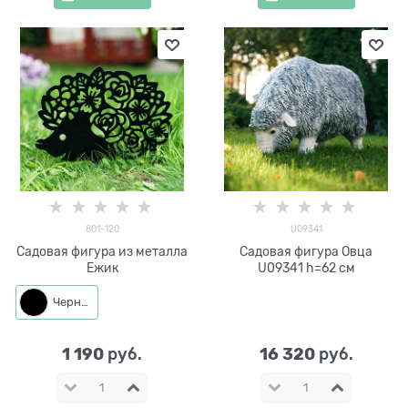
801-120
U09341
Садовая фигура из металла
Садовая фигура Овца
Ежик
U09341 h=62 см
Черный
1 190
16 320
 руб.
 руб.