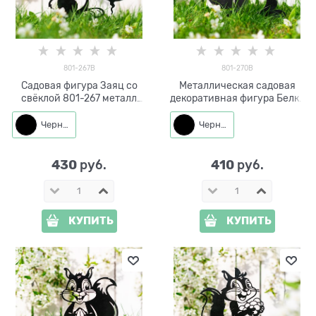
801-267B
801-270B
Садовая фигура Заяц со
Металлическая садовая
свёклой 801-267 металл
декоративная фигура Белка
h=37 см
801-270 h=30 см
Черный
Черный
430
410
 руб.
 руб.
КУПИТЬ
КУПИТЬ