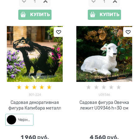
КУПИТЬ
КУПИТЬ
801-224
U09346
Садовая декоративная
Садовая фигура Овечка
фигура Капибара металл
лежит U09346 h=30 см
Черный
1 960
4 560
 руб.
 руб.