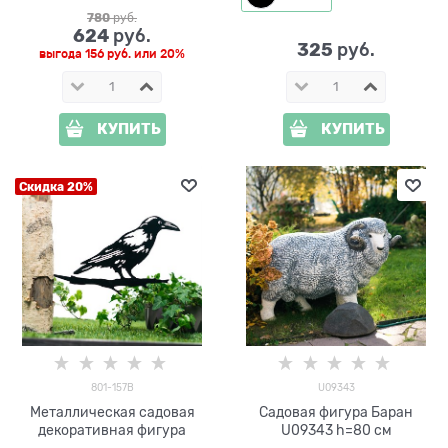
780
 руб.
624
 руб.
325
 руб.
выгода
156 руб.
или
20%
КУПИТЬ
КУПИТЬ
Скидка 20%
801-157B
U09343
Металлическая садовая
Садовая фигура Баран
декоративная фигура
U09343 h=80 см