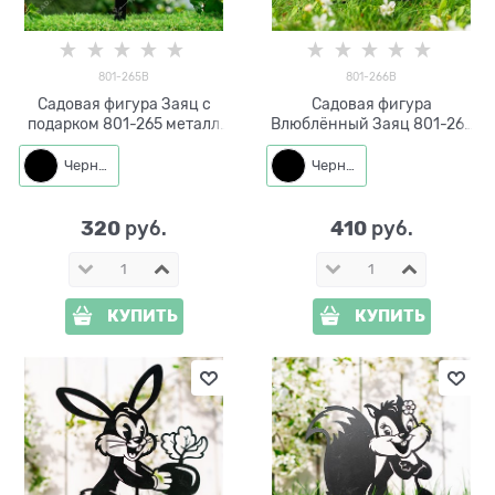
801-265B
801-266B
Садовая фигура Заяц с
Садовая фигура
подарком 801-265 металл
Влюблённый Заяц 801-266
h=34 см
металл h=38 см
Черный
Черный
320
410
 руб.
 руб.
КУПИТЬ
КУПИТЬ