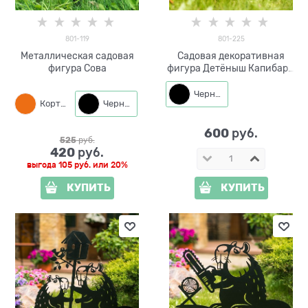
801-119
801-225
Металлическая садовая
Садовая декоративная
фигура Сова
фигура Детёныш Капибары
металл
Черный
Кортен
Черный
600
 руб.
525
 руб.
420
 руб.
выгода
105 руб.
или
20%
КУПИТЬ
КУПИТЬ