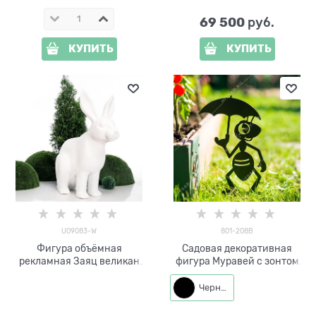
69 500
 руб.
КУПИТЬ
КУПИТЬ
U09083-W
801-208B
Фигура объёмная
Садовая декоративная
рекламная Заяц великан
фигура Муравей с зонтом
U09083-W стеклопластик
металл h=29 см
цв.белый h=130 см
Черный