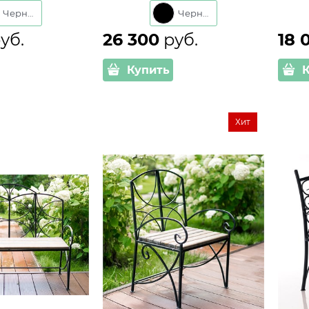
лл и ДПК L=175
006R-B металл и ДПК L=162
008R
Черный
Черный
см
см
руб.
26 300
 руб.
18 
Купить
Хит