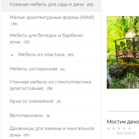
Кованая мебель для сада и дачи
(65)
Малые архитектурные формы (МАФ)
(39)
Мебель для беседок и барбекю-
зоны
(23)
Мебель из пластика
+
(87)
Мебель состаренная
(4)
Уличная мебель из стеклопластика
(влагостойкая)
(36)
Арка со скамейкой
(3)
Велопарковки
(5)
Мостик дек
Дровницы для камина и мангальной
разборный 
303-007R-B
зоны
(91)
Монстеры дл