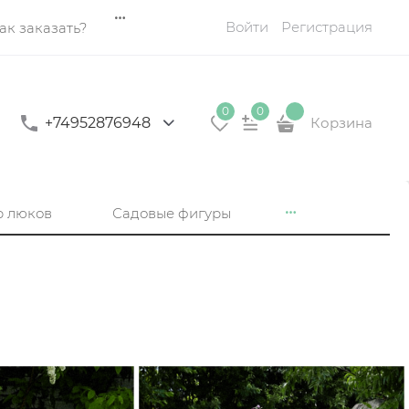
Войти
Регистрация
ак заказать?
0
0
+74952876948
Корзина
р люков
Садовые фигуры