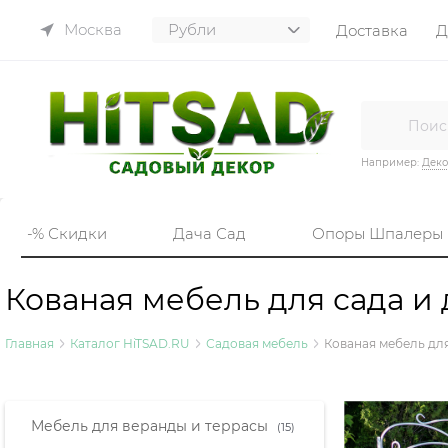
Москва
Доставка
Д
Например:
Деко
-% Скидки
Дача Сад
Опоры Шпалеры
Кованая мебель для сада и 
Главная
Каталог HiTSAD.RU
Садовая мебель
Кованая мебель для
Найдено товаров:
Мебель для веранды и террасы
(15)