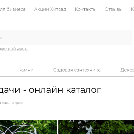
ля бизнеса
Акции Хитсад
Контакты
Отзывы
К
ративный фонтан
Камни
Садовая сантехника
Деко
дачи - онлайн каталог
 сада и дачи