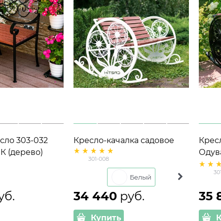
сло 303-032
Кресло-качалка садовое
Крес
К (дерево)
Одуванчики 301-008
Одув
301-008
металл и ДПК
мета
30
Белый
Черный
уб.
34 440
 руб.
35 
Купить