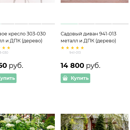
вое кресло 303-030
Садовый диван 941-013
лл и ДПК (дерево)
металл и ДПК (дерево)
3-030
941-013
150
 руб.
14 800
 руб.
Купить
Купить