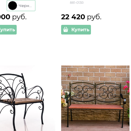
881-013R
-B металл и ДПК L=110
Черный
000
 руб.
22 420
 руб.
Купить
Купить