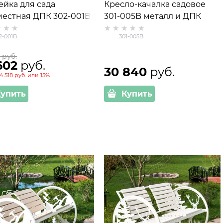
ейка для сада
Кресло-качалка садовое
местная ДПК 302-001B
301-005B металл и ДПК
2-001B
301-005B
0
 руб.
602
 руб.
30 840
 руб.
4 518 руб.
или
15%
Купить
Купить