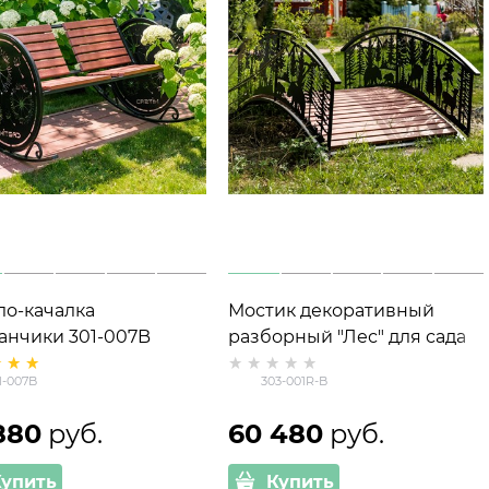
ло-качалка
Мостик декоративный
анчики 301-007B
разборный "Лес" для сада
лл и ДПК
303-001R-B металл и ДПК
1-007B
303-001R-B
880
 руб.
60 480
 руб.
Купить
Купить