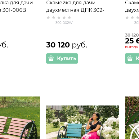
лка для дачи
Скамейка для дачи
Скам
 301-006B
двухместная ДПК 302-
двух
002W
302-002W
30
30 12
25 
уб.
30 120
 руб.
выгода
Купить