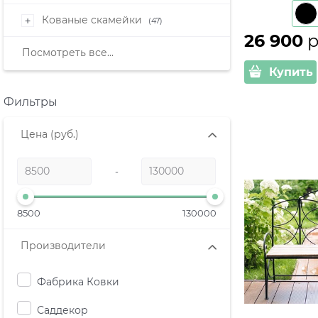
007R-B мета
Кованые скамейки
+
(47)
см
26 900
 
Посмотреть все...
Купить
Фильтры
Цена
(руб.)
-
8500
130000
Производители
Фабрика Ковки
Саддекор