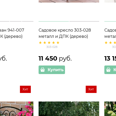
ан 941-007
Садовое кресло 303-028
Садо
К (дерево)
металл и ДПК (дерево)
мета
303-028
30
уб.
11 450
 руб.
13 
Купить
Хит
Хит