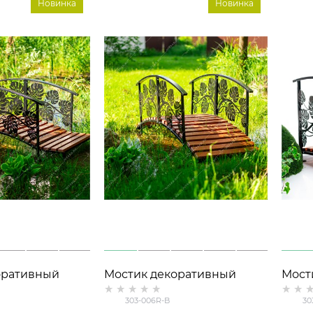
Новинка
Новинка
оративный
Мостик декоративный
Мост
Листья
разборный Листья
разб
303-006R-B
30
я сада 303-
Монстеры для сада 303-
Монс