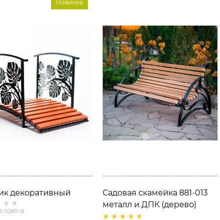
Новинка
ик декоративный
Садовая скамейка 881-013
орный Листья
металл и ДПК (дерево)
3-008R-B
теры для сада 303-