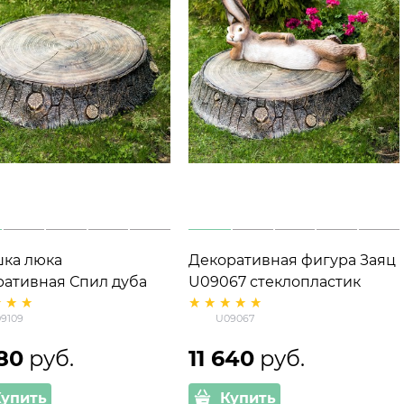
ка люка
Декоративная фигура Заяц
ративная Спил дуба
U09067 стеклопластик
09 стеклопластик
9109
U09067
на 107 см
180
 руб.
11 640
 руб.
Купить
Купить