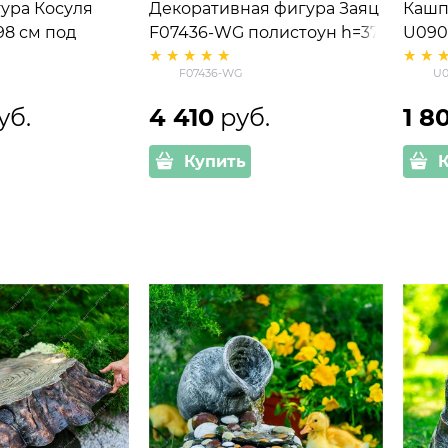
ура Косуля
Декоративная фигура Заяц
Кашп
8 см под
F07436-WG полистоун h=37
U090
см
F07436-WG
U0
уб.
4 410
 руб.
1 8
Купить