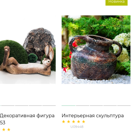
Новинка
 Декоративная фигура
Интерьерная скульптура
53
Греческая амфора средняя
U09448
U09448 полистоун