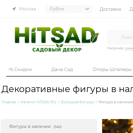
Москва
Доставка
Д
Например:
умы
-% Скидки
Дача Сад
Опоры Шпалеры
Декоративные фигуры в на
Главная
Каталог HiTSAD.RU
Большие Фигуры
Фигуры в наличии
Найдено товаров:
Фигуры в наличии
(340)