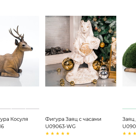
ура Косуля
Фигура Заяц с часами
Заяц
16
U09063-WG
U090
ик h= 98 см