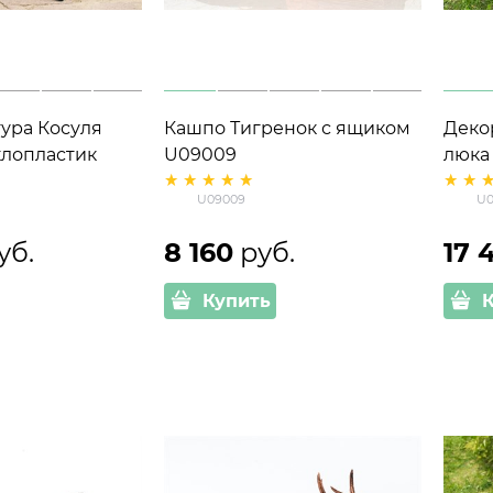
ура Косуля
Кашпо Тигренок с ящиком
Деко
клопластик
U09009
люка
м
U091
U09009
U0
шири
уб.
8 160
 руб.
17 
Купить