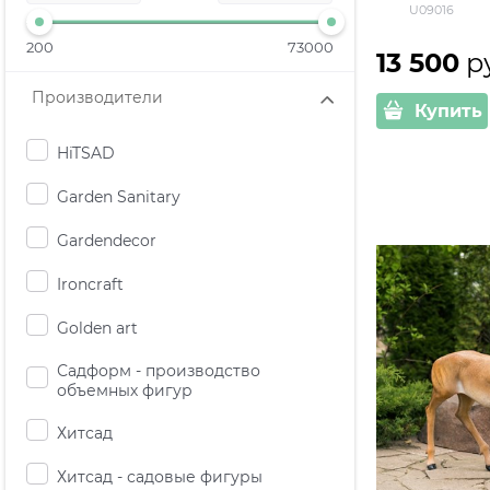
U09016
200
73000
13 500
 р
Производители
Купить
HiTSAD
Garden Sanitary
Gardendecor
Ironcraft
Golden art
Садформ - производство
объемных фигур
Хитсад
Хитсад - садовые фигуры