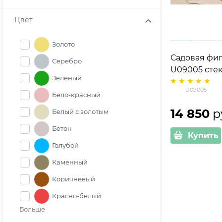
Цвет
Золото
Садовая фиг
Серебро
U09005 сте
Зелёный
высота 98с
U09005
Бело-красный
14 850
 р
Белый с золотым
Бетон
Купить
Голубой
Каменный
Коричневый
Красно-белый
Больше