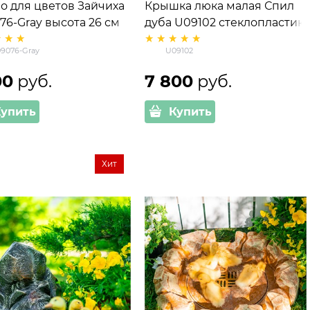
о для цветов Зайчиха
Крышка люка малая Спил
76-Gray высота 26 см
дуба U09102 стеклопластик,
ширина 82 см
9076-Gray
U09102
00
 руб.
7 800
 руб.
Купить
Купить
Хит