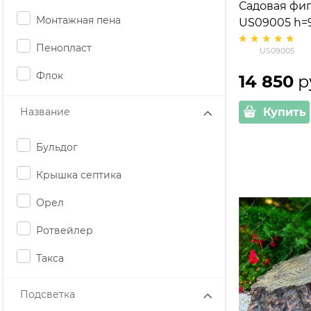
Садовая фиг
Монтажная пена
US09005 h=9
бронзу
Пенопласт
US09005
Флок
14 850
 р
Купить
Название
Бульдог
Крышка септика
Орел
Ротвейлер
Такса
Подсветка