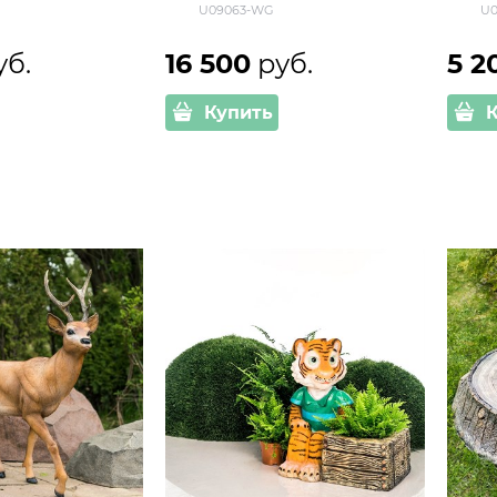
U09063-WG
U0
уб.
16 500
 руб.
5 2
Купить