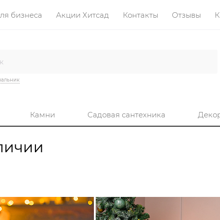
ля бизнеса
Акции Хитсад
Контакты
Отзывы
К
вальник
Камни
Садовая сантехника
Деко
личии