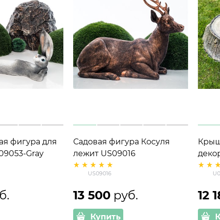
ая фигура для
Садовая фигура Косуля
Крыш
09053-Gray
лежит US09016
деко
U091
US09016
U0
шири
б.
13 500
 руб.
12 
Купить