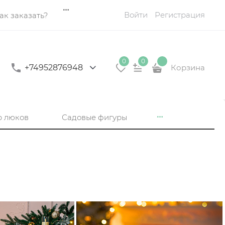
Войти
Регистрация
ак заказать?
0
0
+74952876948
Корзина
р люков
Садовые фигуры