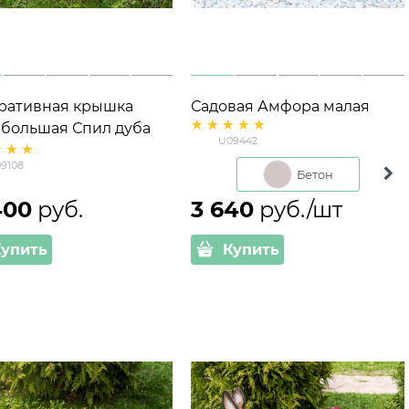
ративная крышка
Садовая Амфора малая
 большая Спил дуба
U09442 полистоун
U09442
08 стеклопластик,
9108
на 121 см
Бетон
400
 руб.
3 640
 руб./шт
Купить
Купить