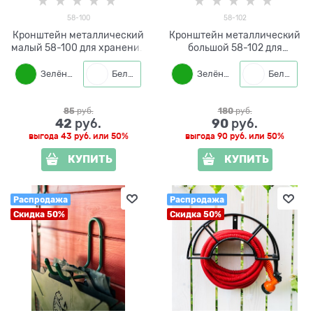
58-100
58-102
Кронштейн металлический
Кронштейн металлический
малый 58-100 для хранения
большой 58-102 для
садового инвентаря
хранения садового
инвентаря
Зелёный
Белый
Черный
Зелёный
Белый
85
 руб.
180
 руб.
42
90
 руб.
 руб.
выгода
43 руб.
или
50%
выгода
90 руб.
или
50%
КУПИТЬ
КУПИТЬ
Распродажа
Распродажа
Скидка 50%
Скидка 50%