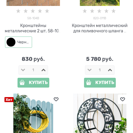
58-104B
820-011B
Кронштейны
Кронштейн металлический
металлические 2 шт. 58-104
для поливочного шланга с
для хранения садового
краном 820-011B
инвентаря
Черный
830
5 780
 руб.
 руб.
КУПИТЬ
КУПИТЬ
Хит