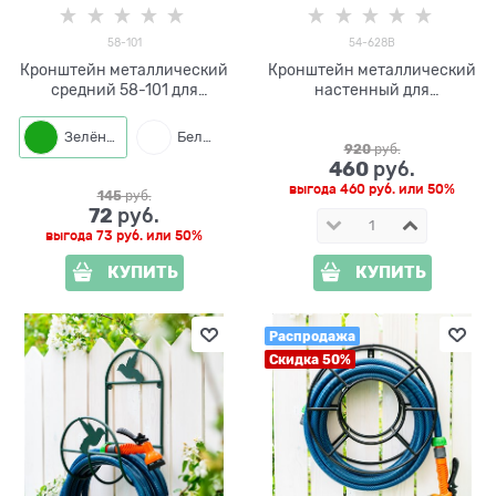
58-101
54-628B
Кронштейн металлический
Кронштейн металлический
средний 58-101 для
настенный для
хранения садового
поливочного шланга 54-
инвентаря
628B
Зелёный
Белый
Черный
920
 руб.
460
 руб.
выгода
460 руб.
или
50%
145
 руб.
72
 руб.
выгода
73 руб.
или
50%
КУПИТЬ
КУПИТЬ
Распродажа
Скидка 50%