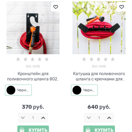
802-043B
802-044B
Кронштейн для
Катушка для поливочного
поливочного шланга 802-
шланга c крючками для
043B металл
инвентаря 802-044B
металл
Черный
Черный
370
640
 руб.
 руб.
КУПИТЬ
КУПИТЬ