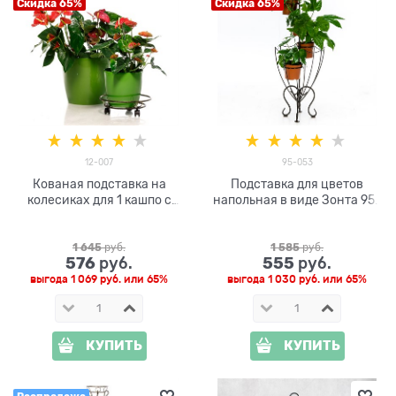
Скидка 65%
Скидка 65%
12-007
95-053
Кованая подставка на
Подставка для цветов
колесиках для 1 кашпо с
напольная в виде Зонта 95-
цветами 12-007
053 металл d=12 см
1 645
 руб.
1 585
 руб.
576
555
 руб.
 руб.
выгода
1 069 руб.
или
65%
выгода
1 030 руб.
или
65%
КУПИТЬ
КУПИТЬ