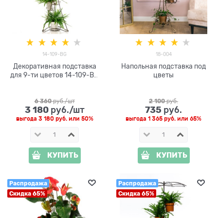
14-109-BG
18-004
Декоративная подставка
Напольная подставка под
для 9-ти цветов 14-109-BG
цветы
h=175см цв.чёрный с
золотом
6 360
 руб./шт
2 100
 руб.
3 180
735
 руб./шт
 руб.
выгода
3 180 руб.
или
50%
выгода
1 365 руб.
или
65%
КУПИТЬ
КУПИТЬ
Распродажа
Распродажа
Скидка 65%
Скидка 65%