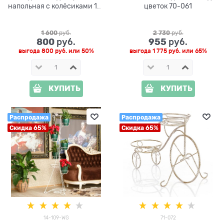
напольная с колёсиками 12-
цветок 70-061
035
1 600
 руб.
2 730
 руб.
800
955
 руб.
 руб.
выгода
800 руб.
или
50%
выгода
1 775 руб.
или
65%
КУПИТЬ
КУПИТЬ
Распродажа
Распродажа
Скидка 65%
Скидка 65%
14-109-WG
71-072