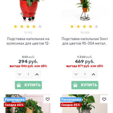
12-002
95-054
Подставка напольная на
Подставка напольная Зонт
колесиках для цветов 12-
для цветов 95-054 металл
002
h= 82см
840
 руб.
1 340
 руб.
294
469
 руб.
 руб.
выгода
546 руб.
или
65%
выгода
871 руб.
или
65%
КУПИТЬ
КУПИТЬ
Распродажа
Распродажа
Скидка 65%
Скидка 65%