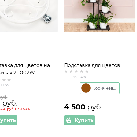
тавка для цветов на
Подставка для цветов
сиках 21-002W
напольная 401-026 на 6
401-026
цветков
-002W
Коричневый
руб.
0
 руб.
4 500
 руб.
660 руб.
или
50%
Купить
Купить