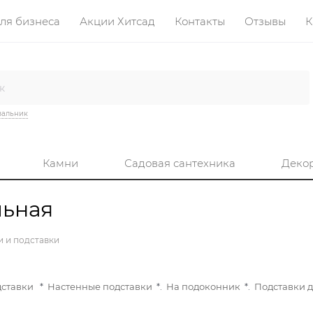
ля бизнеса
Акции Хитсад
Контакты
Отзывы
К
вальник
Камни
Садовая сантехника
Деко
льная
 и подставки
ставки
*
Настенные подставки
*.
На подоконник
*.
Подставки д