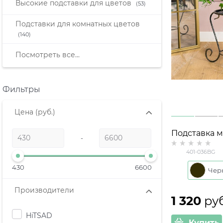
Высокие подставки для цветов
(53)
Подставки для комнатных цветов
(140)
Посмотреть все...
Фильтры
Цена
(руб.)
Подставка 
-
напольная н
401-036BG
401-036 D=2
430
6600
Производители
1 320
 ру
HiTSAD
Купить