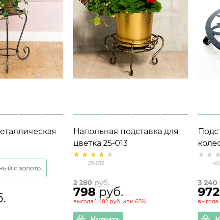
металлическая
Напольная подставка для
Подс
а 1 растение
цветка 25-013
коле
2см
25-013
40
Черный с золотом
2 280
 руб.
3 240
798
 руб.
972
б.
выгода
1 482 руб.
или
65%
выгода
Купить