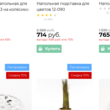
апольная для
Напольная подставка для
Напо
83 на колёсиках
цветов 12-090
цвет
21
12-090
2 380
 руб.
1 530
 
714
 руб.
765
или
65%
выгода
1 666 руб.
или
70%
выгода
Купить
Распродажа
Распродажа
Скидка 70%
Скидка 70%