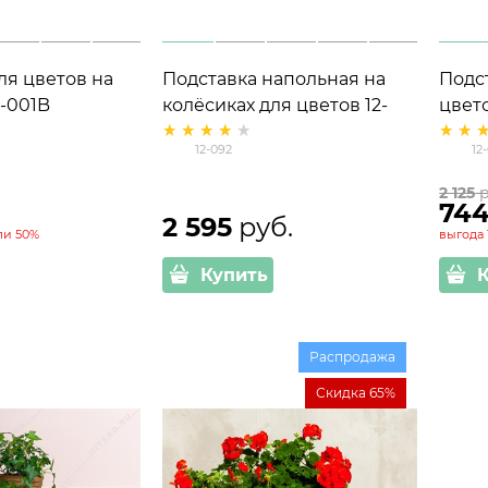
ля цветов на
Подставка напольная на
Подс
1-001B
колёсиках для цветов 12-
цвето
092
12-092
12
2 125
 
74
2 595
 руб.
ли
50%
выгода
Купить
Распродажа
Скидка 65%