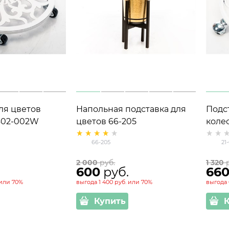
ля цветов
Напольная подставка для
Подс
402-002W
цветов 66-205
коле
66-205
21
2 000
 руб.
1 320
 
600
 руб.
66
или
70%
выгода
1 400 руб.
или
70%
выгода
Купить