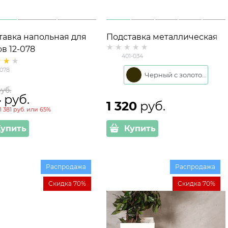
тавка напольная для
Подставка металлическая
в 12-078
напольная на 1 растение
401-034
401-034 D=22см
-078
Черный с золотом
руб.
4
 руб.
1 320
 руб.
1 381 руб.
или
65%
Купить
Купить
Распродажа
Распродажа
Скидка 70%
Скидка 70%