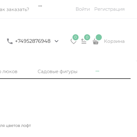
Войти
Регистрация
ак заказать?
0
0
+74952876948
Корзина
р люков
Садовые фигуры
ля цветов лофт