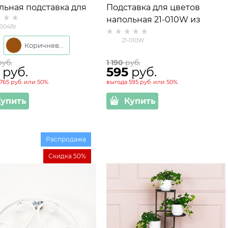
льная подставка для
Подставка для цветов
ов 21-004
напольная 21-010W из
-004Br
металла
21-010W
Коричневый
руб.
1 190
 руб.
 руб.
595
 руб.
765 руб.
или
50%
выгода
595 руб.
или
50%
Купить
Купить
Распродажа
Скидка 50%