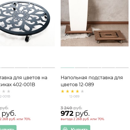
тавка для цветов на
Напольная подставка для
сиках 402-001B
цветов 12-089
2-001B
12-089
 руб.
3 240
 руб.
 руб.
972
 руб.
2 268 руб.
или
70%
выгода
2 268 руб.
или
70%
Купить
Купить