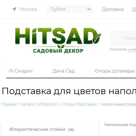
Москва
Доставка
Д
Например:
умы
-% Скидки
Дача Сад
Опоры Шпалеры
Подставка для цветов напо
Главная
Каталог HiTSAD.RU
Полки Подставки
Напольные стойки
Напольные под
Найдено товаров:
Флористические стойки
(26)