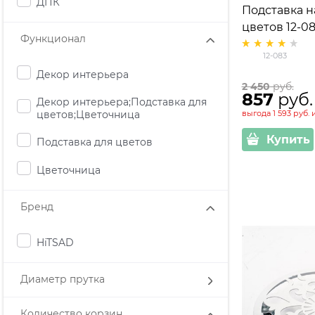
ДПК
Подставка н
цветов 12-0
Функционал
12-083
Декор интерьера
2 450
 руб.
857
 руб.
Декор интерьера;Подставка для
цветов;Цветочница
выгода
1 593 руб.
Купить
Подставка для цветов
Цветочница
Бренд
HiTSAD
Диаметр прутка
Количество корзин