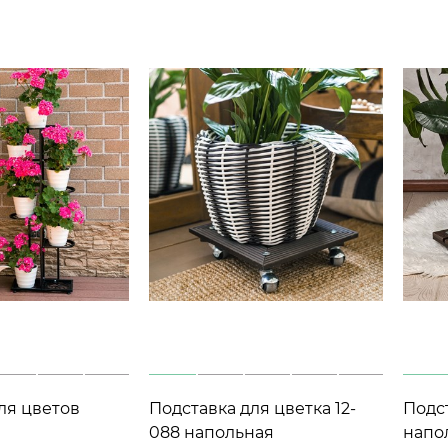
ля цветов
Подставка для цветка 12-
Подс
01-030 на 7
088 напольная
напо