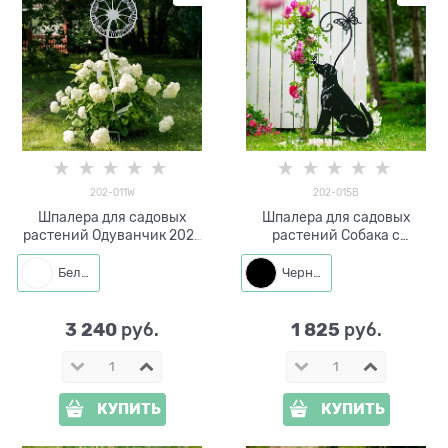
202-011W
202-015B
Шпалера для садовых
Шпалера для садовых
растений Одуванчик 202-
растений Собака с
011W h=138 см
бабочкой 202-015 h=110 см
Белый
Черный
3 240
1 825
 руб.
 руб.
КУПИТЬ
КУПИТЬ