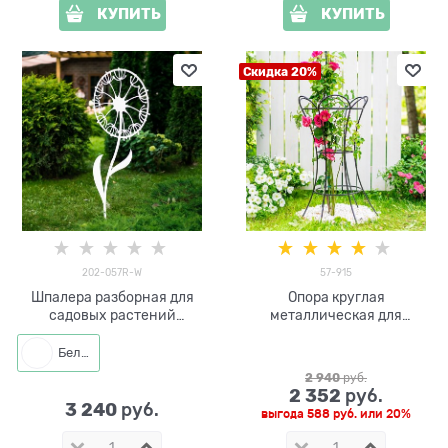
КУПИТЬ
КУПИТЬ
Скидка 20%
202-057R-W
57-915
Шпалера разборная для
Опора круглая
садовых растений
металлическая для
Одуванчик 202-057R-W
растений 57-915 h=75 см
h=170 см
Белый
2 940
 руб.
2 352
 руб.
3 240
 руб.
выгода
588 руб.
или
20%