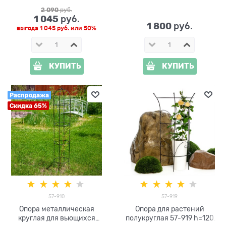
высота 78см
2 090
 руб.
1 045
 руб.
1 800
 руб.
выгода
1 045 руб.
или
50%
КУПИТЬ
КУПИТЬ
Распродажа
Скидка 65%
57-910
57-919
Опора металлическая
Опора для растений
круглая для вьющихся
полукруглая 57-919 h=120