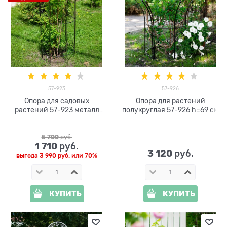
57-923
57-926
Опора для садовых
Опора для растений
растений 57-923 металл
полукруглая 57-926 h=69 см
h=120 см
5 700
 руб.
1 710
 руб.
3 120
 руб.
выгода
3 990 руб.
или
70%
КУПИТЬ
КУПИТЬ