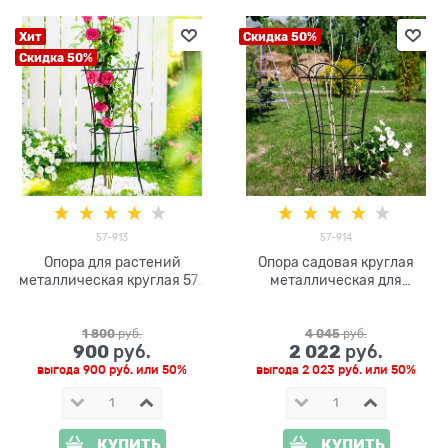
Хит
Скидка 50%
Скидка 50%
57-913
57-914
Опора для растений
Опора садовая круглая
металлическая круглая 57-
металлическая для
913 h=80 см
гортензии 57-914 высота
90см
1 800
 руб.
4 045
 руб.
900
2 022
 руб.
 руб.
выгода
900 руб.
или
50%
выгода
2 023 руб.
или
50%
КУПИТЬ
КУПИТЬ