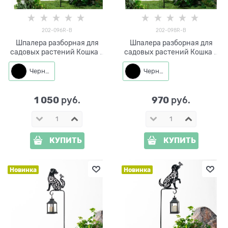
202-096R-B
202-098R-B
Шпалера разборная для
Шпалера разборная для
садовых растений Кошка с
садовых растений Кошка с
бабочкой 202-096R h=123
бабочкой 202-098R h=118
см
см
Черный
Черный
1 050
970
 руб.
 руб.
КУПИТЬ
КУПИТЬ
Новинка
Новинка