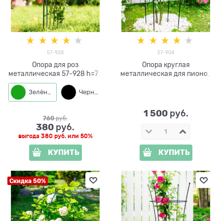
57-928
57-904
Опора для роз
Опора круглая
металлическая 57-928 h=75
металлическая для пионов
см
57-904 h=50 см
Зелёный
Черный
1 500
 руб.
760
 руб.
380
 руб.
выгода
380 руб.
или
50%
КУПИТЬ
КУПИТЬ
Скидка 50%