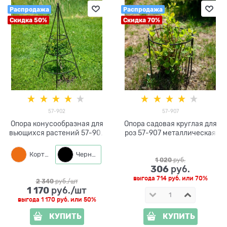
Распродажа
Распродажа
Скидка 50%
Скидка 70%
57-902
57-907
Опора конусообразная для
Опора садовая круглая для
вьющихся растений 57-902
роз 57-907 металлическая
высота 98 см
Кортен
Черный
1 020
 руб.
306
 руб.
выгода
714 руб.
или
70%
2 340
 руб./шт
1 170
 руб./шт
выгода
1 170 руб.
или
50%
КУПИТЬ
КУПИТЬ