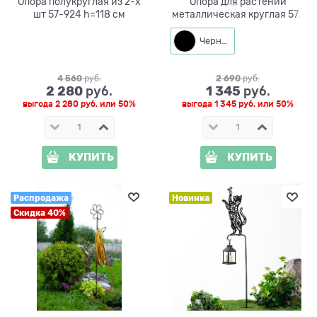
Опора полукруглая из 2-х
Опора для растений
шт 57-924 h=118 см
металлическая круглая 57-
909 высота 83 см
Черный
4 560
 руб.
2 690
 руб.
2 280
1 345
 руб.
 руб.
выгода
2 280 руб.
или
50%
выгода
1 345 руб.
или
50%
КУПИТЬ
КУПИТЬ
Распродажа
Новинка
Скидка 40%