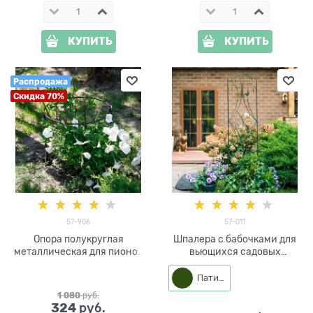
КУПИТЬ
КУПИТЬ
Распродажа
Скидка 70%
57-906
57-011
Опора полукруглая
Шпалера с бабочками для
металлическая для пионов
вьющихся садовых
57-906 высота 50см
растений 57-011 h=150 см
Патина
1 080
 руб.
324
 руб.