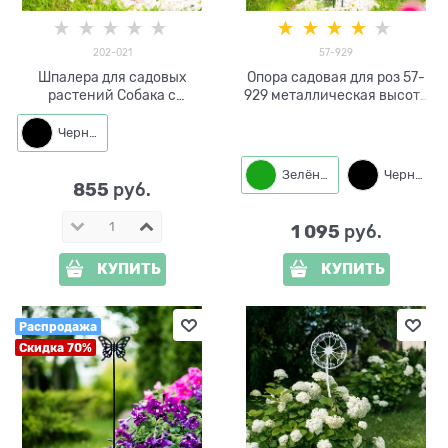
202-021
57-929
Шпалера для садовых
Опора садовая для роз 57-
растений Собака с
929 металлическая высота
бабочкой 202-021 h=63 см
100см
Черный
Зелёный
Черный
855
 руб.
1 095
 руб.
КУПИТЬ
КУПИТЬ
Распродажа
Скидка 70%