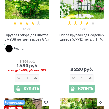
57-908
57-912
Круглая опора для цветов
Опора круглая для садовых
57-908 металл высота 87см
цветов 57-912 металл h=92
см
Черный
3 360
 руб.
1 680
 руб.
2 220
 руб.
выгода
1 680 руб.
или
50%
КУПИТЬ
КУПИТЬ
Распродажа
Скидка 70%