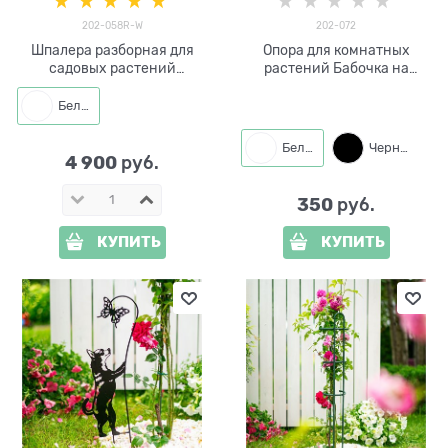
202-058R-W
202-072
Шпалера разборная для
Опора для комнатных
садовых растений
растений Бабочка на
Одуванчик 202-058R-W
одуванчике 202-072 h=40
h=210 см
см
Белый
Белый
Черный
4 900
 руб.
350
 руб.
КУПИТЬ
КУПИТЬ