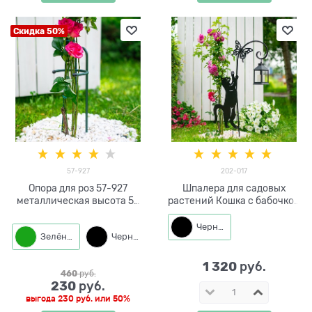
Скидка 50%
57-927
202-017
Опора для роз 57-927
Шпалера для садовых
металлическая высота 50
растений Кошка с бабочкой
см
202-017 h=100 см
Черный
Зелёный
Черный
1 320
 руб.
460
 руб.
230
 руб.
выгода
230 руб.
или
50%