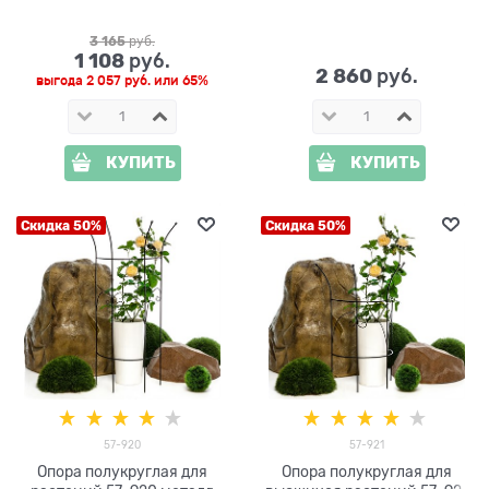
растений 57-910 высота
см
162см
3 165
 руб.
1 108
 руб.
2 860
 руб.
выгода
2 057 руб.
или
65%
КУПИТЬ
КУПИТЬ
Скидка 50%
Скидка 50%
57-920
57-921
Опора полукруглая для
Опора полукруглая для