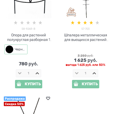
58-926R-B
57-703
Опора для растений
Шпалера металлическая
полукруглая разборная 1
для вьющихся растений
секция 58-926R-B металл
Лампочка h=213 см
h=60 см
Черный
3 250
 руб.
1 625
 руб.
780
 руб.
выгода
1 625 руб.
или
50%
КУПИТЬ
КУПИТЬ
Распродажа
Скидка 50%