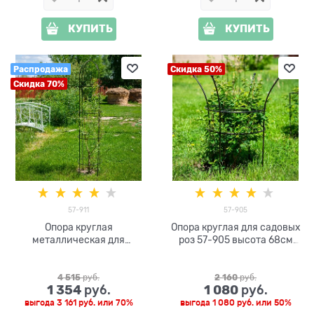
КУПИТЬ
КУПИТЬ
Распродажа
Скидка 50%
Скидка 70%
57-911
57-905
Опора круглая
Опора круглая для садовых
металлическая для
роз 57-905 высота 68см
растений 57-911 высота
металлическая
193см
4 515
 руб.
2 160
 руб.
1 354
1 080
 руб.
 руб.
выгода
3 161 руб.
или
70%
выгода
1 080 руб.
или
50%