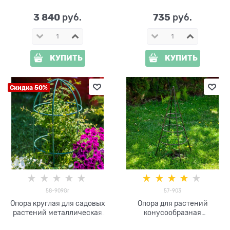
3 840
735
 руб.
 руб.
КУПИТЬ
КУПИТЬ
Скидка 50%
58-909Gr
57-903
Опора круглая для садовых
Опора для растений
растений металлическая
конусообразная
58-909Gr h=80 см
металлическая 57-903