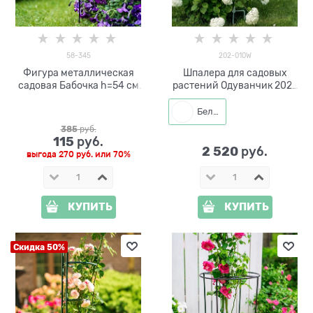
58-345
202-010W
Фигура металлическая
Шпалера для садовых
садовая Бабочка h=54 см
растений Одуванчик 202-
58-345
010W h=111 см
Белый
385
 руб.
115
 руб.
2 520
 руб.
выгода
270 руб.
или
70%
КУПИТЬ
КУПИТЬ
Скидка 50%