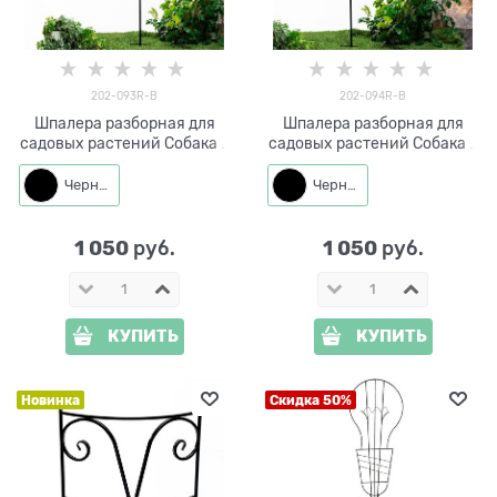
202-093R-B
202-094R-B
Шпалера разборная для
Шпалера разборная для
садовых растений Собака с
садовых растений Собака с
бабочкой 202-093R h=122
бабочкой 202-094R h=125
см
см
Черный
Черный
1 050
1 050
 руб.
 руб.
КУПИТЬ
КУПИТЬ
Новинка
Скидка 50%