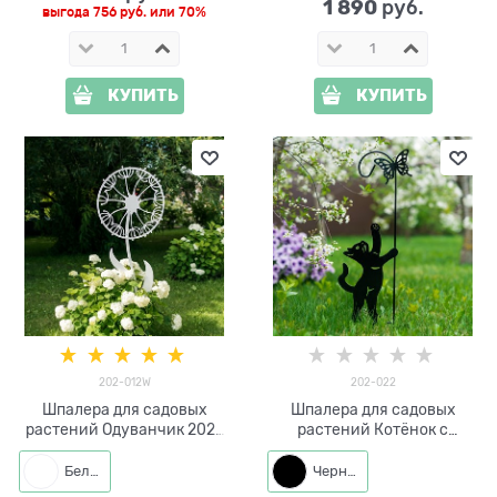
1 890
 руб.
выгода
756 руб.
или
70%
КУПИТЬ
КУПИТЬ
202-012W
202-022
Шпалера для садовых
Шпалера для садовых
растений Одуванчик 202-
растений Котёнок с
012W h=166 см
бабочкой 202-022 h=62 см
Белый
Черный