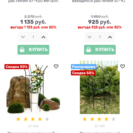
растений 57-920 металл
вьющихся растений 57-921
h=118 см
h=90 см
2 270
 руб.
1 850
 руб.
1 135
925
 руб.
 руб.
выгода
1 135 руб.
или
50%
выгода
925 руб.
или
50%
КУПИТЬ
КУПИТЬ
Скидка 50%
Распродажа
Скидка 50%
57-924
57-909