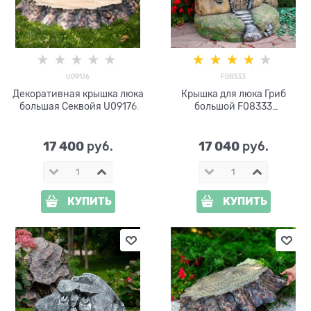
U09176
F08333
Декоративная крышка люка
Крышка для люка Гриб
большая Секвойя U09176
большой F08333
стеклопластик, ширина 128
стеклопластик, ширина 86
см
см
17 400
17 040
 руб.
 руб.
КУПИТЬ
КУПИТЬ