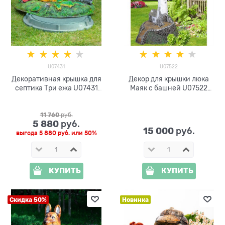
U07431
U07522
Декоративная крышка для
Декор для крышки люка
септика Три ежа U07431
Маяк с башней U07522
стеклопластик
стеклопластик, ширина
93см
11 760
 руб.
5 880
 руб.
15 000
 руб.
выгода
5 880 руб.
или
50%
КУПИТЬ
КУПИТЬ
Скидка 50%
Новинка