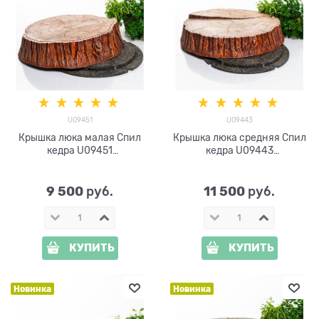
U09451
U09443
Крышка люка малая Спил
Крышка люка средняя Спил
кедра U09451
кедра U09443
стеклопластик d=85 см
стеклопластик d=100 см
9 500
11 500
 руб.
 руб.
КУПИТЬ
КУПИТЬ
Новинка
Новинка