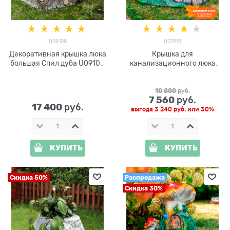
U09108
U07918
Декоративная крышка люка
Крышка для
большая Спил дуба U09108
канализационного люка
стеклопластик, ширина 121
Тыква Дом Гномов U07918
см
ширина 91 см
10 800
 руб.
7 560
 руб.
17 400
 руб.
выгода
3 240 руб.
или
30%
КУПИТЬ
КУПИТЬ
Скидка 50%
Распродажа
Скидка 30%