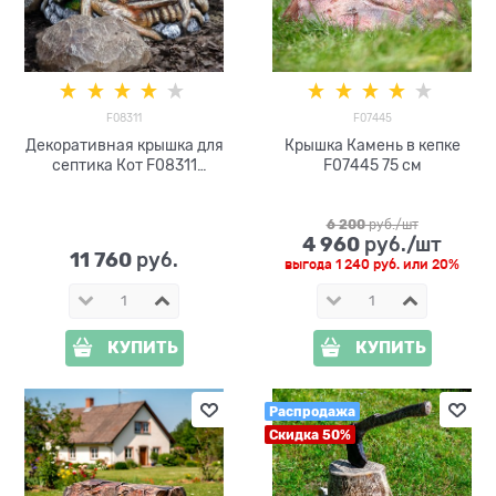
F08311
F07445
Декоративная крышка для
Крышка Камень в кепке
септика Кот F08311
F07445 75 см
стеклопластик, ширина 93
см
6 200
 руб./шт
4 960
 руб./шт
11 760
 руб.
выгода
1 240 руб.
или
20%
КУПИТЬ
КУПИТЬ
Распродажа
Скидка 50%