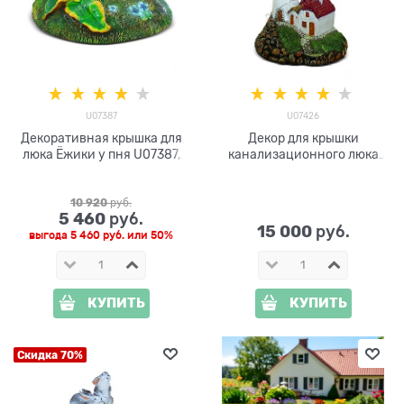
U07387
U07426
Декоративная крышка для
Декор для крышки
люка Ёжики у пня U07387,
канализационного люка
ширина 95 см
Маяк с домиком U07426
стеклопластик, ширина 95
см
10 920
 руб.
5 460
 руб.
15 000
 руб.
выгода
5 460 руб.
или
50%
КУПИТЬ
КУПИТЬ
Скидка 70%