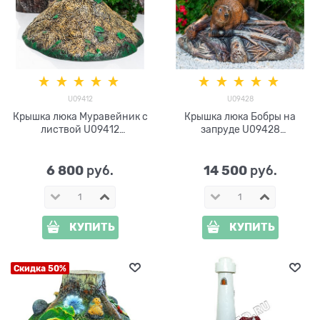
U09412
U09428
Крышка люка Муравейник с
Крышка люка Бобры на
листвой U09412
запруде U09428
стеклопластик d=75 см
стеклопластик d=82 см
6 800
14 500
 руб.
 руб.
КУПИТЬ
КУПИТЬ
Скидка 50%