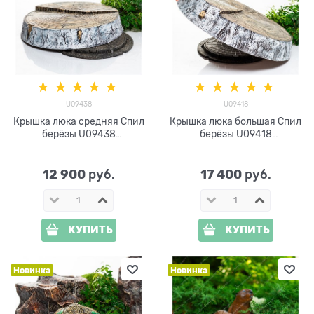
U09438
U09418
Крышка люка средняя Спил
Крышка люка большая Спил
берёзы U09438
берёзы U09418
стеклопластик d=100 см
стеклопластик d=120 см
12 900
17 400
 руб.
 руб.
КУПИТЬ
КУПИТЬ
Новинка
Новинка