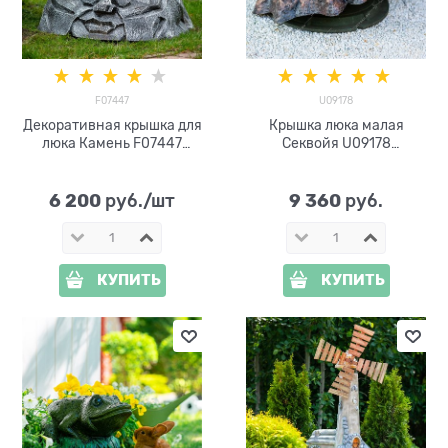
F07447
U09178
Декоративная крышка для
Крышка люка малая
люка Камень F07447
Секвойя U09178
стеклопластик
стеклопластик ширина 91см
6 200
9 360
 руб./шт
 руб.
КУПИТЬ
КУПИТЬ