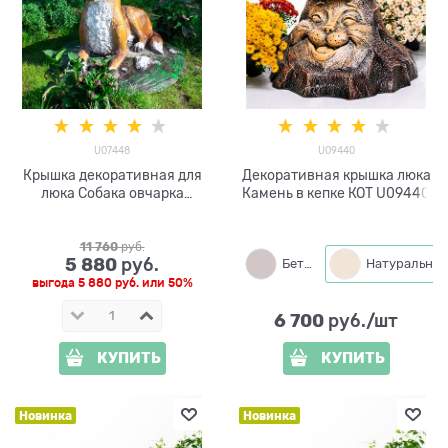
U07448
U09440
Крышка декоративная для
Декоративная крышка люка
люка Собака овчарка
Камень в кепке КОТ U09440
U07448 стеклопластик,
11 760
 руб.
5 880
 руб.
Бетон
Натуральный
выгода
5 880 руб.
или
50%
6 700
 руб./шт
КУПИТЬ
КУПИТЬ
Новинка
Новинка