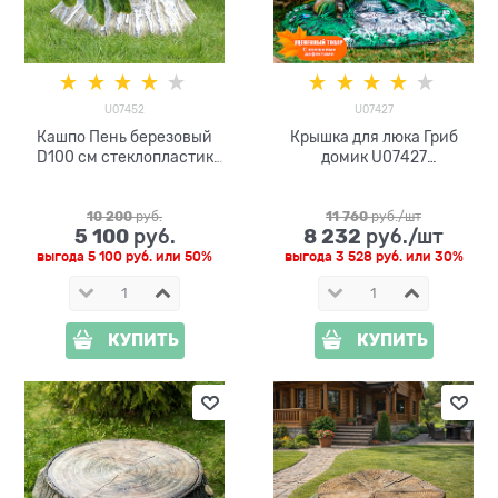
U07452
U07427
Кашпо Пень березовый
Крышка для люка Гриб
D100 см стеклопластик
домик U07427
U07452
стеклопластик, ширина 80
см
10 200
 руб.
11 760
 руб./шт
5 100
8 232
 руб.
 руб./шт
выгода
5 100 руб.
или
50%
выгода
3 528 руб.
или
30%
КУПИТЬ
КУПИТЬ