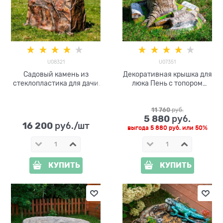
U08321
U07351
Садовый камень из
Декоративная крышка для
стеклопластика для дачи
люка Пень с топором
U08321 Гранит
U07351, ширина 121 см
1360х620х720
11 760
 руб.
5 880
 руб.
16 200
 руб./шт
выгода
5 880 руб.
или
50%
КУПИТЬ
КУПИТЬ