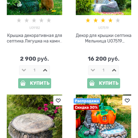
U09182
U07519
Крышка декоративная для
Декор для крышки септика
септика Лягушка на камне
Мельница U07519
U09182 стеклопластик,
стеклопластик, ширина
ширина 30 см
93см
2 900
16 200
 руб.
 руб.
КУПИТЬ
КУПИТЬ
Распродажа
Скидка 30%