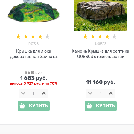
F07728
U08303
Крышка для люка
Камень Крышка для септика
декоративная Зайчата
U08303 стеклопластик
F07728 стеклопластик,
ширина 93 см
5 610
 руб.
1 683
 руб.
11 160
 руб.
выгода
3 927 руб.
или
70%
КУПИТЬ
КУПИТЬ