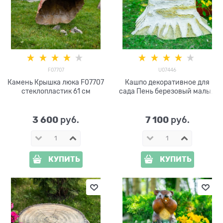
F07707
U07446
Камень Крышка люка F07707
Кашпо декоративное для
стеклопластик 61 см
сада Пень березовый малый
U07446 стеклопластик,
ширина 65 см
3 600
7 100
 руб.
 руб.
КУПИТЬ
КУПИТЬ