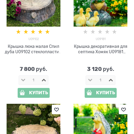
U09102
U09181
Крышка люка малая Спил
Крышка декоративная для
дуба U09102 стеклопластик,
септика Хомяк U09181
ширина 82 см
стеклопластик, ширина 30
см
7 800
3 120
 руб.
 руб.
КУПИТЬ
КУПИТЬ