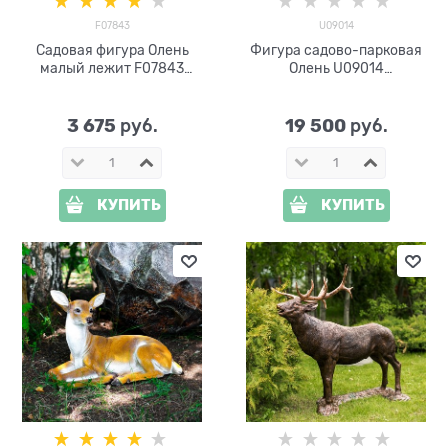
F07843
U09014
Садовая фигура Олень
Фигура садово-парковая
малый лежит F07843
Олень U09014
стеклопластик
стеклопластик h=111 см
3 675
19 500
 руб.
 руб.
КУПИТЬ
КУПИТЬ