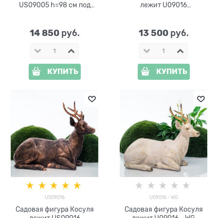
US09005 h=98 см под
лежит U09016
бронзу
стеклопластик h= 98 см
14 850
13 500
 руб.
 руб.
КУПИТЬ
КУПИТЬ
US09016
U09016 - WG
Садовая фигура Косуля
Садовая фигура Косуля
лежит US09016
лежит U09016 - WG