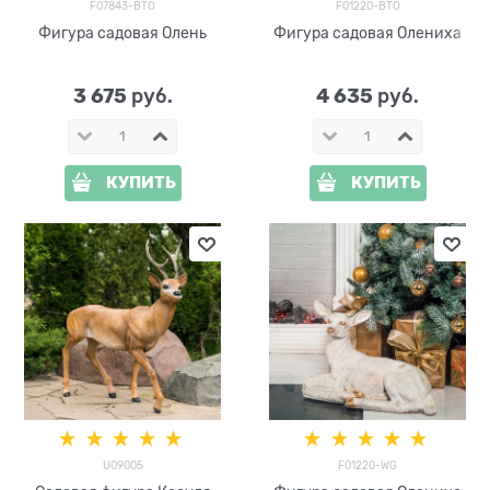
F07843-BTO
F01220-BTO
Фигура садовая Олень
Фигура садовая Олениха
3 675
4 635
 руб.
 руб.
КУПИТЬ
КУПИТЬ
U09005
F01220-WG