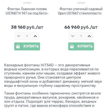
U07687
U07667
Фонтан Львиная голова
Фонтан уличный садовый
U07687 H 147 см под бетон
Орел U07667 стеклопластик,
высота 180 см
38 160
66 960
 руб./шт
 руб./шт
КУПИТЬ
КУПИТЬ
Каскадные фонтаны HiTSAD — это декоративные
водные композиции, в которых вода переливается по
ступеням, камням или чашам, создавая эффект живого
природного ручья. Они становятся центром
ландшафтной зоны и добавляют динамику, мягкий звук
воды и визуальную глубину садовому пространству.
Такие фонтаны особенно гармонично смотрятся возле
пруда, декоративных валунов, рокариев, хвойников и
зон отдыха. Подходят для террас, беседок, входных
групп и патио, где важна атмосфера спокойствия и