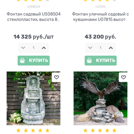
US08504
U07815
Фонтан садовый US08504
Фонтан уличный садовый с
стеклопластик, высота 88
кувшинами U07815 высота
см
95 см
14 325
43 200
 руб./шт
 руб.
КУПИТЬ
КУПИТЬ