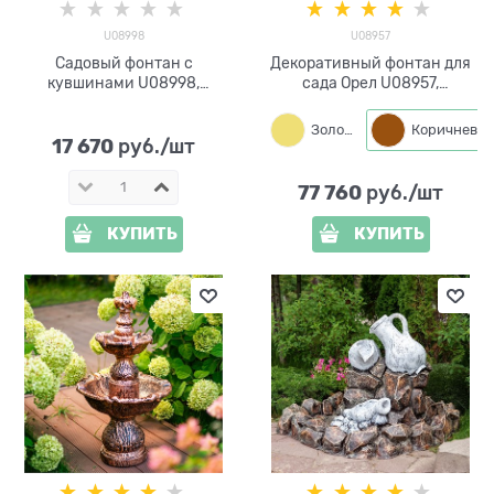
U08998
U08957
Садовый фонтан с
Декоративный фонтан для
кувшинами U08998,
сада Орел U08957,
стеклопластик, высота 76
стеклопластик, высота 226
см
см
Золото
Коричневый
17 670
 руб./шт
77 760
 руб./шт
КУПИТЬ
КУПИТЬ