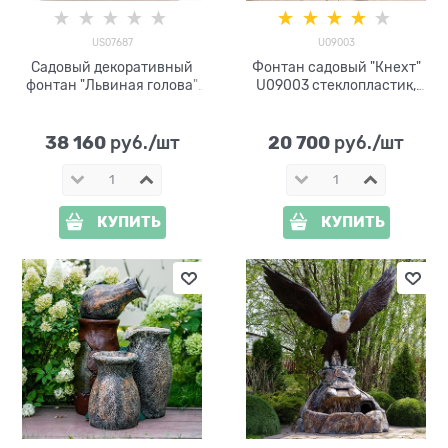
US07687
U09003
Садовый декоративный
Фонтан садовый "Кнехт"
фонтан "Львиная голова"
U09003 стеклопластик,
US07687 под бронзу, высота
высота 90 см
147 см
38 160
20 700
 руб./шт
 руб./шт
КУПИТЬ
КУПИТЬ