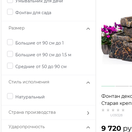
Умывальник для дачи
Фонтан для сада
Размер
Большие от 90 см до 1
Большие от 90 см до 1.5 м
Средние от 50 до 90 см
Стиль исполнения
Фонтан дек
Натуральный
Старая креп
полистоун h
Страна производства
U09328
Ударопрочность
9 720
 ру