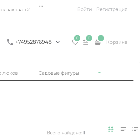
Войти
Регистрация
ак заказать?
0
0
+74952876948
Корзина
р люков
Садовые фигуры
Всего найдено:
11