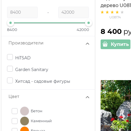
дерево U08
стеклопласт
-
U08174
8400
42000
8 400
 р
Производители
Купить
HiTSAD
Garden Sanitary
Хитсад - садовые фигуры
Цвет
Бетон
Каменный
Бронза