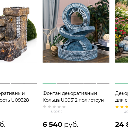
оративный
Фонтан декоративный
Деко
ость U09328
Кольца U09312 полистоун
для 
=45 см
h=53 см
U074
U09312
U0
высот
б.
6 540
 руб.
24 