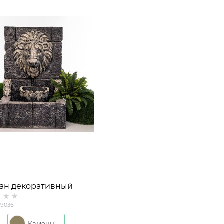
ан декоративный
шой "Львиная голова"
9036
36 под камень, высота
м
Каменный