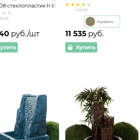
08 стеклопластик h 65
кадкой U08765, высота 71
U08765
см
9208
Каменный
040
 руб./шт
11 535
 руб.
Купить
Купить