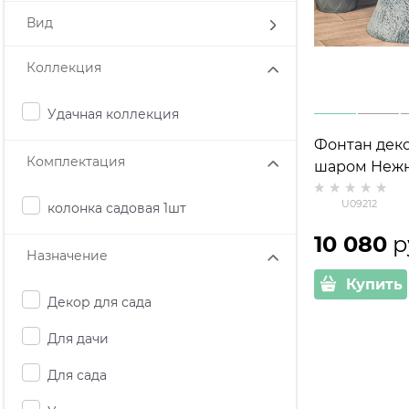
Вид
Коллекция
Удачная коллекция
Фонтан дек
Комплектация
шаром Нежн
полистоун, 
U09212
колонка садовая 1шт
10 080
 р
Назначение
Купить
Декор для сада
Для дачи
Для сада