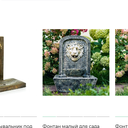
ывальник под
Фонтан малый для сада
Фонт