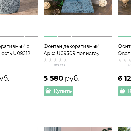
оративный с
Фонтан декоративный
Фонт
ость U09212
Арка U09309 полистоун
Овал
высота 73 см
h=50 см
h=50
U09309
U0
уб.
5 580
 руб.
6 1
Купить