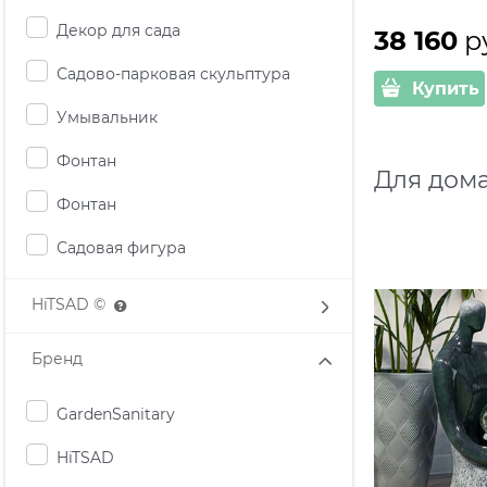
Декор для сада
38 160
 р
Садово-парковая скульптура
Купить
Умывальник
Фонтан
Для дома
Фонтан
Садовая фигура
HiTSAD ©
Бренд
GardenSanitary
HiTSAD