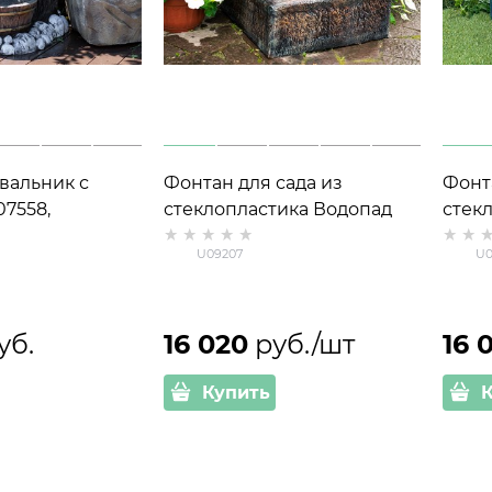
вальник с
Фонтан для сада из
Фонт
7558,
стеклопластика Водопад
стек
ик
U09207 высота 74 см
U092
U09207
U0
уб.
16 020
 руб./шт
16 
Купить