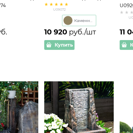
174
"Львиная голова" U09072
U092
U09072
ик
под камень, высота 60 см
см
U0
Хитсад
Каменный
уб.
10 920
 руб./шт
11 
Купить