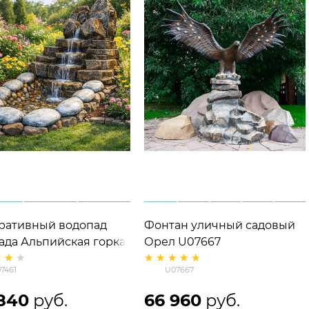
ративный водопад
Фонтан уличный садовый
сада Альпийская горка
Орел U07667
61 стеклопластик,
стеклопластик, высота 180
7461
U07667
а 90 см, длина 140 см
см
840
 руб.
66 960
 руб.