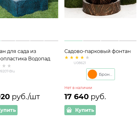
ан для сада из
Садово-парковый фонтан
лопластика Водопад
U08621, стеклопластик,
U08621
07-Blu высота 74 см
высота 77 см, под бетон
9207-Blu
Бронза
Нет в наличии
020
 руб./шт
17 640
 руб.
Купить
Купить