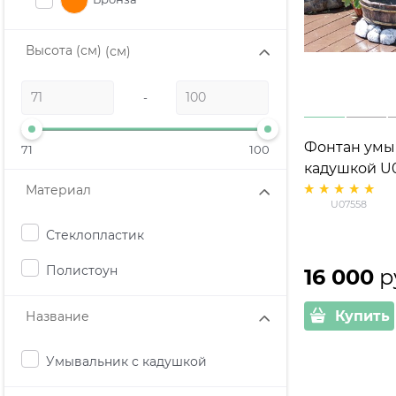
Высота (см)
(см)
-
Фонтан умы
71
100
кадушкой U0
стеклопласт
Материал
U07558
Стеклопластик
Полистоун
16 000
 р
Купить
Название
Умывальник с кадушкой