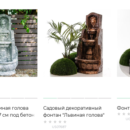
иная голова
Садовый декоративный
Фонт
7 см под бетон
фонтан "Львиная голова"
боль
U0
US07687 под бронзу,
U090
US07687
высота 147 см
122 с