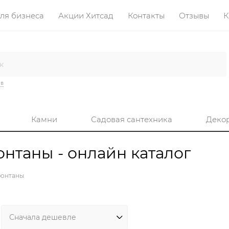
ля бизнеса
Акции Хитсад
Контакты
Отзывы
К
ив
Камни
Садовая сантехника
Деко
нтаны - онлайн каталог
фонтаны