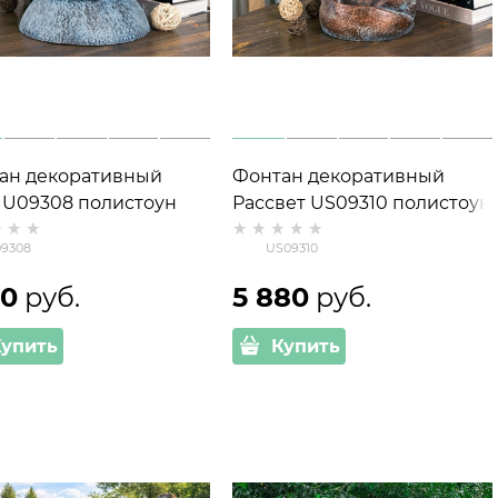
ан декоративный
Фонтан декоративный
 U09308 полистоун
Рассвет US09310 полистоун
 см
h=53 см
9308
US09310
20
 руб.
5 880
 руб.
Купить
Купить