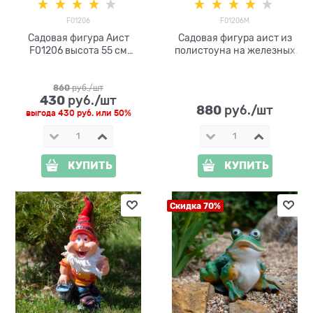
F01206
F01206M
Садовая фигура Аист
Садовая фигура аист из
F01206 высота 55 см
полистоуна на железных
полистоун
ногах F01206М
860
 руб./шт
430
 руб./шт
880
 руб./шт
выгода
430 руб.
или
50%
КУПИТЬ
КУПИТЬ
Скидка 70%