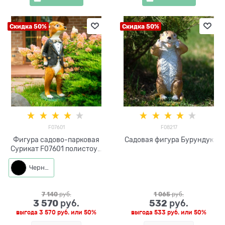
Скидка 50%
Скидка 50%
F07601
F08217
Фигура садово-парковая
Садовая фигура Бурундук
Сурикат F07601 полистоун
h=95см
Черный
7 140
 руб.
1 065
 руб.
3 570
532
 руб.
 руб.
выгода
3 570 руб.
или
50%
выгода
533 руб.
или
50%