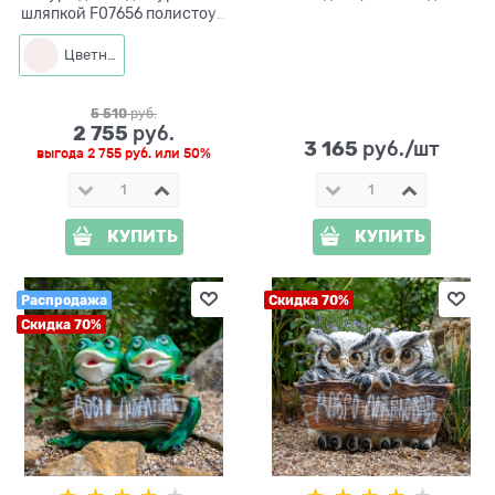
шляпкой F07656 полистоун
h=75 см
Цветная
5 510
 руб.
2 755
 руб.
3 165
 руб./шт
выгода
2 755 руб.
или
50%
КУПИТЬ
КУПИТЬ
Распродажа
Скидка 70%
Скидка 70%