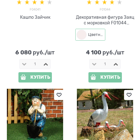
F04041
F01044
Кашпо Зайчик
Декоративная фигура Заяц
с морковкой F01044
полистоун h=60 см
Цветная
6 080
4 100
 руб./шт
 руб./шт
КУПИТЬ
КУПИТЬ