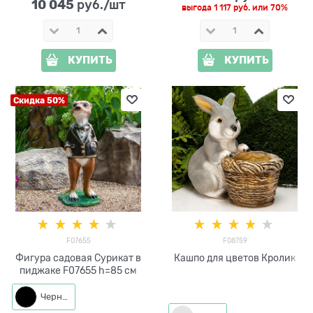
10 045
 руб./шт
выгода
1 117 руб.
или
70%
КУПИТЬ
КУПИТЬ
Скидка 50%
F07655
F08759
Фигура садовая Сурикат в
Кашпо для цветов Кролик
пиджаке F07655 h=85 см
Черный