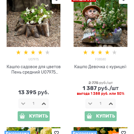
U07975
F08580
Кашпо садовое для цветов
Кашпо Девочка с курицей
Пень средний U07975
стеклопластик
2 775
 руб./шт
1 387
 руб./шт
13 395
 руб.
выгода
1 388 руб.
или
50%
КУПИТЬ
КУПИТЬ
Распродажа
Распродажа