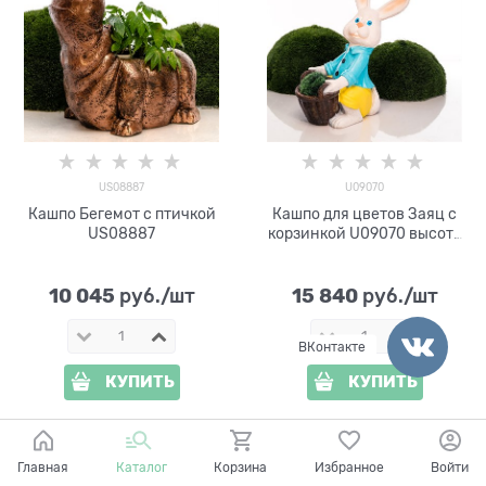
US08887
U09070
Кашпо Бегемот с птичкой
Кашпо для цветов Заяц с
US08887
корзинкой U09070 высота
84см полистоун
10 045
15 840
 руб./шт
 руб./шт
ВКонтакте
КУПИТЬ
КУПИТЬ
ПОКАЗАТЬ ЕЩЕ
Главная
Каталог
Корзина
Избранное
Войти