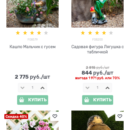
F08579
F08200
Кашпо Мальчик с гусем
Садовая фигура Лягушка с
табличкой
2 815
 руб./шт
844
 руб./шт
2 775
 руб./шт
выгода
1 971 руб.
или
70%
КУПИТЬ
КУПИТЬ
Скидка 40%