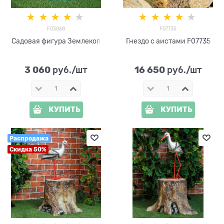
F03068
F07735
Садовая фигура Землекоп
Гнездо с аистами F07735
3 060
16 650
 руб./шт
 руб./шт
КУПИТЬ
КУПИТЬ
Распродажа
Скидка 50%