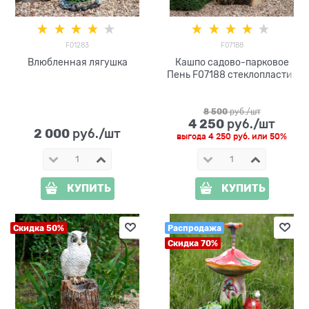
F01283
F07188
Влюбленная лягушка
Кашпо садово-парковое
Пень F07188 стеклопластик
h=60 см
8 500
 руб./шт
4 250
 руб./шт
2 000
 руб./шт
выгода
4 250 руб.
или
50%
КУПИТЬ
КУПИТЬ
Скидка 50%
Распродажа
Скидка 70%