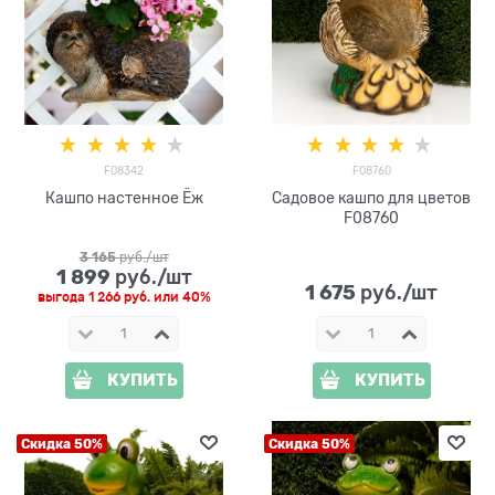
F08342
F08760
Кашпо настенное Ёж
Садовое кашпо для цветов
F08760
3 165
 руб./шт
1 899
 руб./шт
1 675
 руб./шт
выгода
1 266 руб.
или
40%
КУПИТЬ
КУПИТЬ
Скидка 50%
Скидка 50%