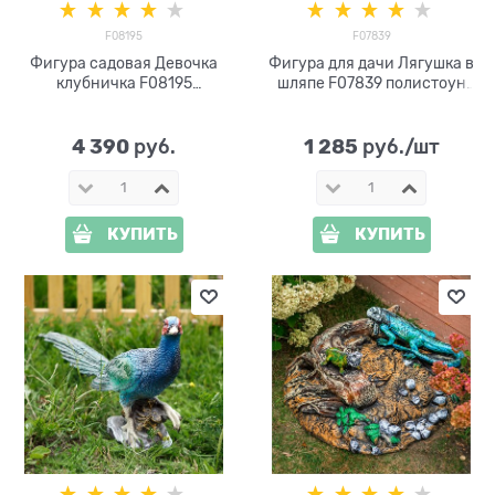
F08195
F07839
Фигура садовая Девочка
Фигура для дачи Лягушка в
клубничка F08195
шляпе F07839 полистоун
полистоун высота 51см
высота 20см
4 390
1 285
 руб.
 руб./шт
КУПИТЬ
КУПИТЬ