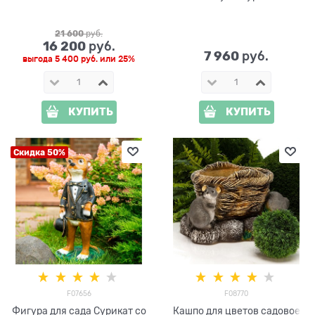
h=190 см
21 600
 руб.
16 200
 руб.
7 960
 руб.
выгода
5 400 руб.
или
25%
КУПИТЬ
КУПИТЬ
Скидка 50%
F07656
F08770
Фигура для сада Сурикат со
Кашпо для цветов садовое