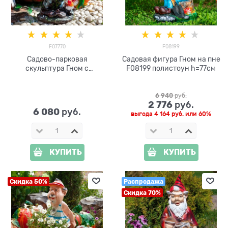
F07770
F08199
Садово-парковая
Садовая фигура Гном на пне
скульптура Гном с
F08199 полистоун h=77см
приветствием
6 940
 руб.
2 776
 руб.
6 080
 руб.
выгода
4 164 руб.
или
60%
КУПИТЬ
КУПИТЬ
Скидка 50%
Распродажа
Скидка 70%