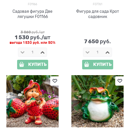
F01166
F07761
Садовая фигура Две
Фигура для сада Крот
лягушки F01166
садовник
3 060
 руб./шт
1 530
 руб./шт
7 650
 руб.
выгода
1 530 руб.
или
50%
КУПИТЬ
КУПИТЬ