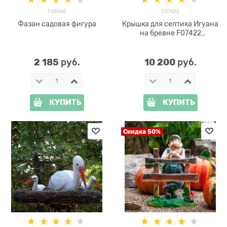
F08046
F07422
Фазан садовая фигура
Крышка для септика Игуана
на бревне F07422
стеклопластик, ширина 88
см
2 185
10 200
 руб.
 руб.
КУПИТЬ
КУПИТЬ
Скидка 50%