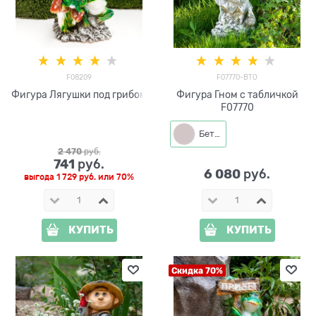
F08209
F07770-BTO
Фигура Лягушки под грибом
Фигура Гном с табличкой
F07770
Бетон
2 470
 руб.
741
 руб.
6 080
 руб.
выгода
1 729 руб.
или
70%
КУПИТЬ
КУПИТЬ
Скидка 70%