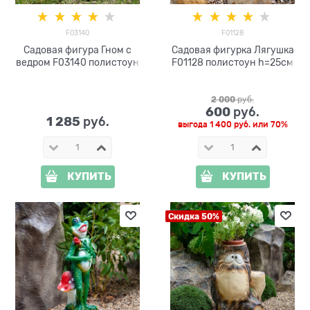
F03140
F01128
Садовая фигура Гном с
Садовая фигурка Лягушка
ведром F03140 полистоун
F01128 полистоун h=25см
2 000
 руб.
600
 руб.
1 285
 руб.
выгода
1 400 руб.
или
70%
КУПИТЬ
КУПИТЬ
Скидка 50%