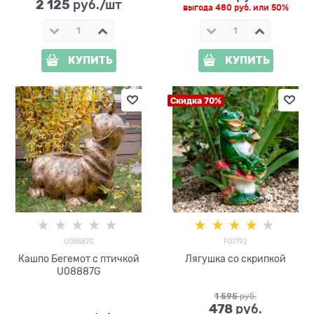
2 125
 руб./шт
выгода
480 руб.
или
50%
КУПИТЬ
КУПИТЬ
Скидка 70%
U08887G
F07792
Кашпо Бегемот с птичкой
Лягушка со скрипкой
U08887G
1 595
 руб.
478
 руб.