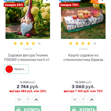
Скидка 20%
Скидка 70%
F08369
U07559
Садовая фигура Гномик
Кашпо садовое из
F08369 стеклопластик h=85
стеклопластика Береза
см
L=103 см U07559
Красный
3 430
 руб.
10 200
 руб.
2 744
3 060
 руб.
 руб.
выгода
686 руб.
или
20%
выгода
7 140 руб.
или
70%
КУПИТЬ
КУПИТЬ