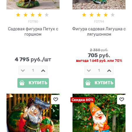
F07780
F07794
Садовая фигурка Петух с
Фигура садовая Лягушка с
горшком
лягушонком
2 350
 руб.
705
 руб.
4 795
 руб./шт
выгода
1 645 руб.
или
70%
КУПИТЬ
КУПИТЬ
Скидка 60%