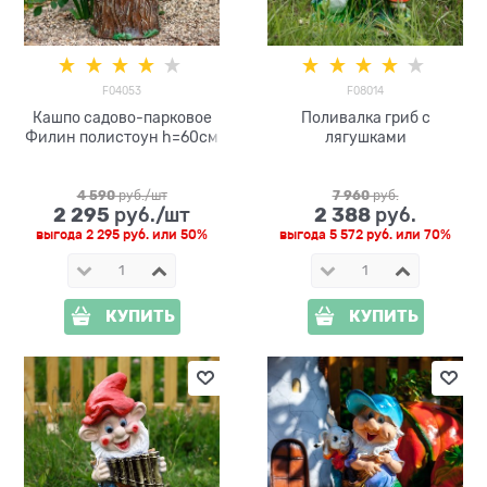
F04053
F08014
Кашпо садово-парковое
Поливалка гриб с
Филин полистоун h=60см
лягушками
4 590
 руб./шт
7 960
 руб.
2 295
2 388
 руб./шт
 руб.
выгода
2 295 руб.
или
50%
выгода
5 572 руб.
или
70%
КУПИТЬ
КУПИТЬ