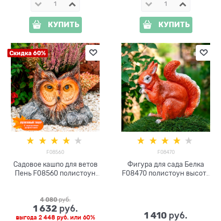
КУПИТЬ
КУПИТЬ
Скидка 60%
F08560
F08470
Садовое кашпо для ветов
Фигура для сада Белка
Пень F08560 полистоун
F08470 полистоун высота
h=34 см
25см
4 080
 руб.
1 632
 руб.
1 410
 руб.
выгода
2 448 руб.
или
60%