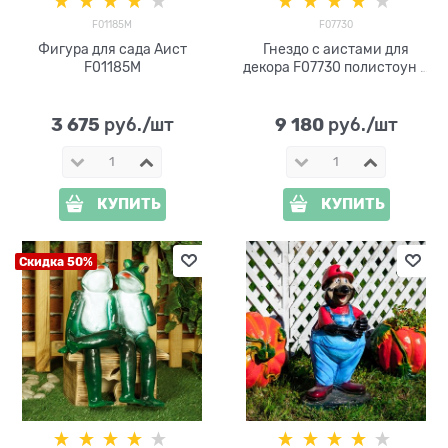
F01185M
F07730
Фигура для сада Аист
Гнездо с аистами для
F01185М
декора F07730 полистоун и
дерево
3 675
9 180
 руб./шт
 руб./шт
КУПИТЬ
КУПИТЬ
Скидка 50%