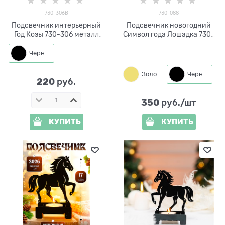
730-306B
730-088
Подсвечник интерьерный
Подсвечник новогодний
Год Козы 730-306 металл
Символ года Лошадка 730-
7*5*13 см
088 металл
Черный
Золото
Черный
220
 руб.
350
 руб./шт
КУПИТЬ
КУПИТЬ