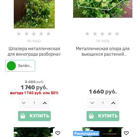
58-966Gr
58-965W
Шпалера металлическая
Металлическая опора для
для винограда разборная
вьющихся растений
58-966Gr
разборная Зонт 58-965W
Зелёный
3 480
 руб.
1 740
 руб.
1 660
 руб.
выгода
1 740 руб.
или
50%
КУПИТЬ
КУПИТЬ
Распродажа