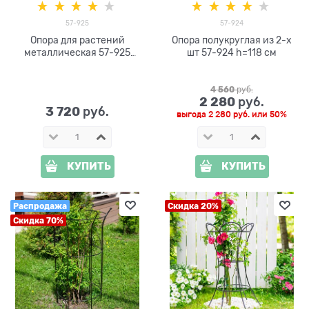
57-925
57-924
Опора для растений
Опора полукруглая из 2-х
металлическая 57-925
шт 57-924 h=118 см
h=90см
4 560
 руб.
2 280
 руб.
3 720
 руб.
выгода
2 280 руб.
или
50%
КУПИТЬ
КУПИТЬ
Распродажа
Скидка 20%
Скидка 70%