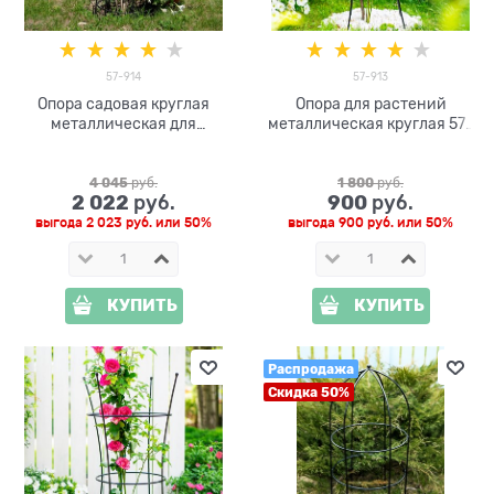
57-914
57-913
Опора садовая круглая
Опора для растений
металлическая для
металлическая круглая 57-
гортензии 57-914 высота
913 h=80 см
90см
4 045
 руб.
1 800
 руб.
2 022
900
 руб.
 руб.
выгода
2 023 руб.
или
50%
выгода
900 руб.
или
50%
КУПИТЬ
КУПИТЬ
Распродажа
Скидка 50%