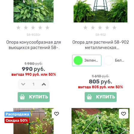
58-903Gr
58-902
Опора конусообразная для
Опора для растений 58-902
вьющихся растений 58-
металлическая
903Gr металлическая
конусообразная h=88см
h=97см
Зеленый
Белый
1 980
 руб.
990
 руб.
выгода
990 руб.
или
50%
1 610
 руб.
805
 руб.
выгода
805 руб.
или
50%
КУПИТЬ
КУПИТЬ
Распродажа
Скидка 50%