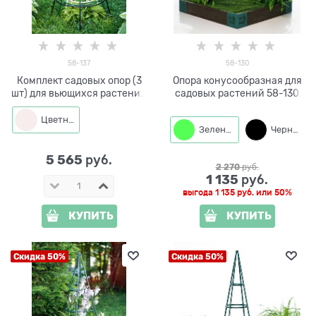
58-137
58-130
Комплект садовых опор (3
Опора конусообразная для
шт) для вьющихся растений
садовых растений 58-130
58-137
металлическая h=105см
Цветная
Зеленый
Черный
5 565
 руб.
2 270
 руб.
1 135
 руб.
выгода
1 135 руб.
или
50%
КУПИТЬ
КУПИТЬ
Скидка 50%
Скидка 50%