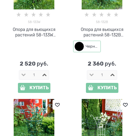
58-133W
58-132B
Опора для вьющихся
Опора для вьющихся
растений 58-133W
растений 58-132B
металлическая круглая
металлическая круглая
h=107см
h=100 см
Черный
2 520
2 360
 руб.
 руб.
КУПИТЬ
КУПИТЬ