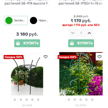
растений 58-914 высота 95
растений 58-915Gr h=76 см
см
2 340
 руб.
1 170
 руб.
Зелёный
Черный
выгода
1 170 руб.
или
50%
3 180
 руб.
КУПИТЬ
КУПИТЬ
Скидка 50%
Скидка 50%
58-905B
58-909Gr