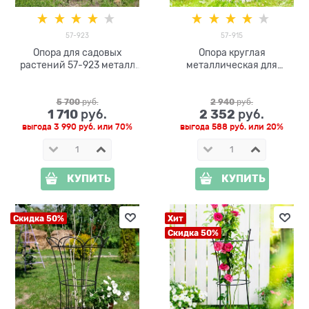
57-923
57-915
Опора для садовых
Опора круглая
растений 57-923 металл
металлическая для
h=120 см
растений 57-915 h=75 см
5 700
 руб.
2 940
 руб.
1 710
2 352
 руб.
 руб.
выгода
3 990 руб.
или
70%
выгода
588 руб.
или
20%
КУПИТЬ
КУПИТЬ
Скидка 50%
Хит
Скидка 50%