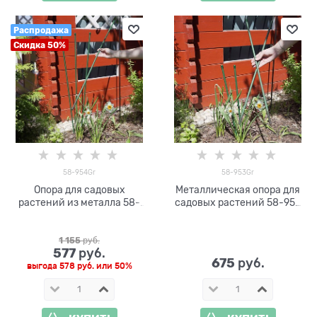
Распродажа
Скидка 50%
58-954Gr
58-953Gr
Опора для садовых
Металлическая опора для
растений из металла 58-
садовых растений 58-953
954 высота 100 см, 10шт
высота 60 см,10шт
1 155
 руб.
577
 руб.
675
 руб.
выгода
578 руб.
или
50%