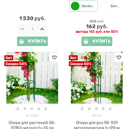
922B металлическая
Зелёный
Белый
1 530
 руб.
325
 руб.
162
 руб.
выгода
163 руб.
или
50%
КУПИТЬ
КУПИТЬ
Хит
Хит
Скидка 50%
Скидка 50%
58-928Gr
58-929
Опора для растений 58-
Опора для роз 58-929
928Gr металл h=74 см
металлическая h=99см