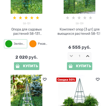
58-131
58-139
Опора для садовых
Комплект опор (3 шт) для
растений 58-131
вьющихся растений 58-139
металлическая круглая
h=90 см
Зелёный
Ржавый
6 555
 руб.
2 020
 руб.
КУПИТЬ
КУПИТЬ
Скидка 50%