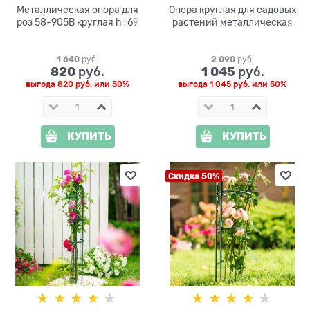
Металлическая опора для
Опора круглая для садовых
роз 58-905B круглая h=69
растений металлическая
см
58-909Gr h=80 см
1 640
 руб.
2 090
 руб.
820
1 045
 руб.
 руб.
выгода
820 руб.
или
50%
выгода
1 045 руб.
или
50%
КУПИТЬ
КУПИТЬ
Скидка 50%