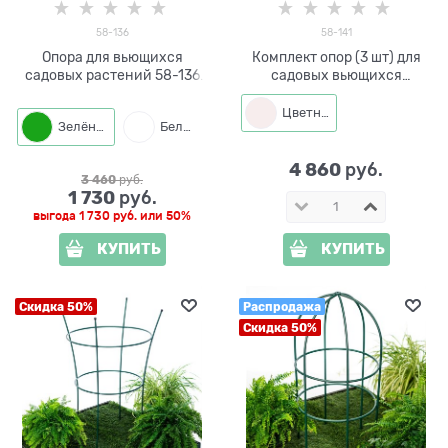
58-136
58-141
Опора для вьющихся
Комплект опор (3 шт) для
садовых растений 58-136
садовых вьющихся
металлическая круглая
растений 58-141
h=104 см
Цветная
Зелёный
Белый
4 860
 руб.
3 460
 руб.
1 730
 руб.
выгода
1 730 руб.
или
50%
КУПИТЬ
КУПИТЬ
Скидка 50%
Распродажа
Скидка 50%