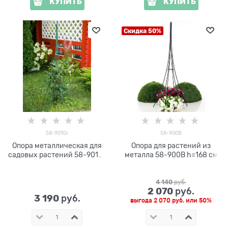
КУПИТЬ
КУПИТЬ
Скидка 50%
58-901Gr
58-900B
Опора металлическая для
Опора для растений из
садовых растений 58-901Gr
металла 58-900B h=168 см
h=150 см
4 140
 руб.
2 070
 руб.
3 190
 руб.
выгода
2 070 руб.
или
50%