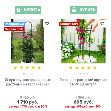
КУПИТЬ
КУПИТЬ
Распродажа
Скидка 50%
Скидка 50%
58-911Gr
58-913B
Опора круглая для садовых
Опора для растений круглая
растений металлическая
58-913B металл
58-911Gr h=143 см
3 420
 руб.
1 390
 руб.
1 710
695
 руб.
 руб.
выгода
1 710 руб.
или
50%
выгода
695 руб.
или
50%