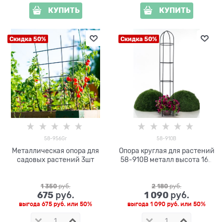
КУПИТЬ
КУПИТЬ
Скидка 50%
Скидка 50%
58-956Gr
58-910B
Металлическая опора для
Опора круглая для растений
садовых растений 3шт
58-910B металл высота 164
см
1 350
 руб.
2 180
 руб.
675
1 090
 руб.
 руб.
выгода
675 руб.
или
50%
выгода
1 090 руб.
или
50%