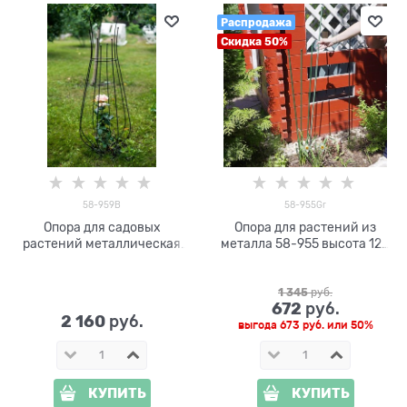
Распродажа
Скидка 50%
58-959B
58-955Gr
Опора для садовых
Опора для растений из
растений металлическая
металла 58-955 высота 120
58-959B высота 125см
см, 10шт
1 345
 руб.
672
 руб.
2 160
 руб.
выгода
673 руб.
или
50%
КУПИТЬ
КУПИТЬ