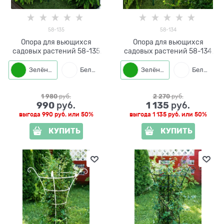
58-135
58-134
Опора для вьющихся
Опора для вьющихся
садовых растений 58-135
садовых растений 58-134
металлическая круглая
металлическая круглая
h=99 см
h=84 см
Зелёный
Белый
Зелёный
Белый
1 980
 руб.
2 270
 руб.
990
1 135
 руб.
 руб.
выгода
990 руб.
или
50%
выгода
1 135 руб.
или
50%
КУПИТЬ
КУПИТЬ