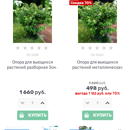
Скидка 70%
58-964B
58-964Gr
Опора для вьющихся
Опора для вьющихся
растений разборная Зонт
растений металлическая
58-964B
Зонт 58-964Gr
1 660
 руб.
498
 руб.
1 660
 руб.
выгода
1 162 руб.
или
70%
КУПИТЬ
КУПИТЬ