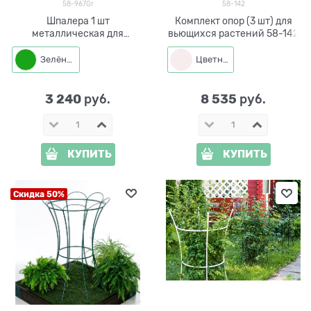
58-967Gr
58-142
Шпалера 1 шт
Комплект опор (3 шт) для
металлическая для
вьющихся растений 58-142
винограда разборная 58-
967Gr
Зелёный
Цветная
3 240
8 535
 руб.
 руб.
КУПИТЬ
КУПИТЬ
Скидка 50%