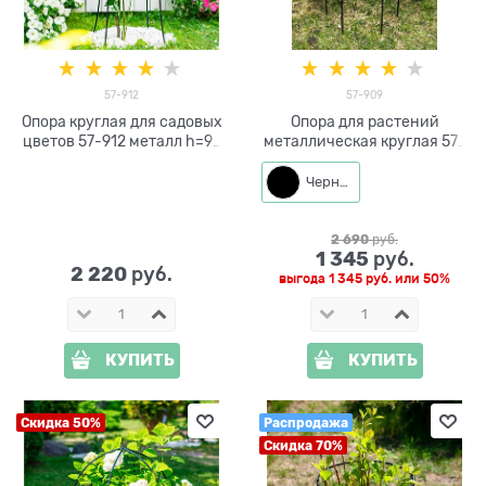
57-912
57-909
Опора круглая для садовых
Опора для растений
цветов 57-912 металл h=92
металлическая круглая 57-
см
909 высота 83 см
Черный
2 690
 руб.
1 345
 руб.
2 220
 руб.
выгода
1 345 руб.
или
50%
КУПИТЬ
КУПИТЬ
Скидка 50%
Распродажа
Скидка 70%