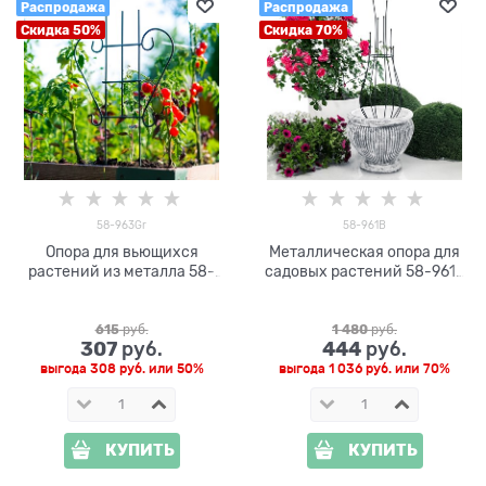
Распродажа
Распродажа
Скидка 50%
Скидка 70%
58-963Gr
58-961B
Опора для вьющихся
Металлическая опора для
растений из металла 58-
садовых растений 58-961B
963Gr
h=92 см
615
 руб.
1 480
 руб.
307
444
 руб.
 руб.
выгода
308 руб.
или
50%
выгода
1 036 руб.
или
70%
КУПИТЬ
КУПИТЬ