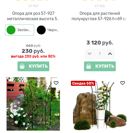
57-927
57-926
Опора для роз 57-927
Опора для растений
металлическая высота 50
полукруглая 57-926 h=69 см
см
Зелёный
Черный
3 120
 руб.
460
 руб.
230
 руб.
выгода
230 руб.
или
50%
КУПИТЬ
КУПИТЬ
Скидка 50%