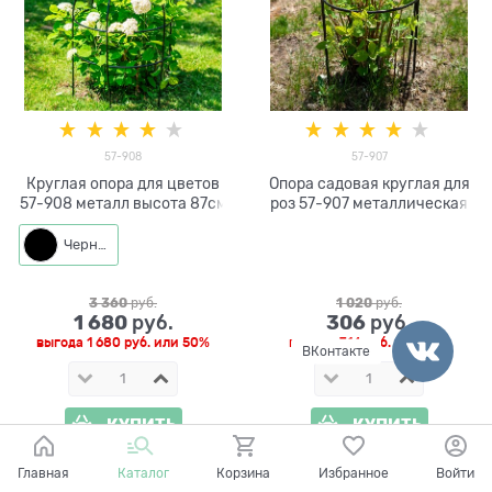
57-908
57-907
Круглая опора для цветов
Опора садовая круглая для
57-908 металл высота 87см
роз 57-907 металлическая
Черный
3 360
 руб.
1 020
 руб.
1 680
306
 руб.
 руб.
выгода
1 680 руб.
или
50%
выгода
714 руб.
или
70%
ВКонтакте
КУПИТЬ
КУПИТЬ
Главная
Каталог
Корзина
Избранное
Войти
ПОКАЗАТЬ ЕЩЕ