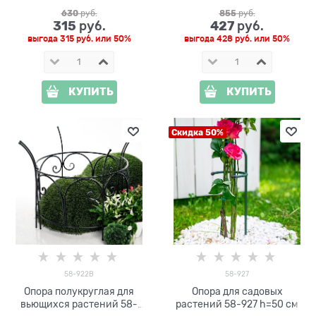
зелёный h=51 см
630
 руб.
855
 руб.
315
427
 руб.
 руб.
выгода
315 руб.
или
50%
выгода
428 руб.
или
50%
КУПИТЬ
КУПИТЬ
Скидка 50%
58-922B
58-927
Опора полукруглая для
Опора для садовых
вьющихся растений 58-
растений 58-927 h=50 см