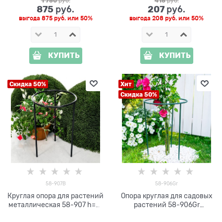
1 750
 руб.
415
 руб.
875
207
 руб.
 руб.
выгода
875 руб.
или
50%
выгода
208 руб.
или
50%
КУПИТЬ
КУПИТЬ
Скидка 50%
Хит
Скидка 50%
58-907B
58-906Gr
Круглая опора для растений
Опора круглая для садовых
металлическая 58-907 h=41
растений 58-906Gr
см
металлическая цвет