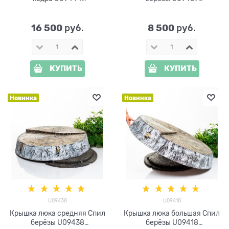
стеклопластик d=120 см
стеклопластик d=85 см
16 500
8 500
 руб.
 руб.
КУПИТЬ
КУПИТЬ
Новинка
Новинка
U09438
U09418
Крышка люка средняя Спил
Крышка люка большая Спил
берёзы U09438
берёзы U09418