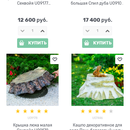
Секвойя U09177
большая Спил дуба U09108
стеклопластик ширина 114
стеклопластик, ширина 121
см
см
12 600
17 400
 руб.
 руб.
КУПИТЬ
КУПИТЬ
U09178
U07446
Крышка люка малая
Кашпо декоративное для