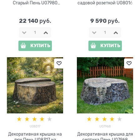
Старый Пень U07980
садовой розеткой U08016
стеклопластик, ширина 139
полистоун, ширина 32 см
см
22 140
9 590
 руб.
 руб.
КУПИТЬ
КУПИТЬ
U08317
U07968
Декоративная крышка на
Декоративная крышка для
люк Пень U08317 из
септика Пень U07968