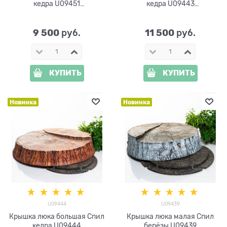
кедра U09451
кедра U09443
стеклопластик d=85 см
стеклопластик d=100 см
9 500
11 500
 руб.
 руб.
КУПИТЬ
КУПИТЬ
Новинка
Новинка
U09444
U09439
Крышка люка большая Спил
Крышка люка малая Спил
кедра U09444
берёзы U09439