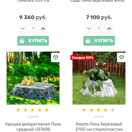
Секвойя U09178
сада Пень березовый малый
стеклопластик ширина 91см
U07446 стеклопластик,
ширина 65 см
9 360
7 100
 руб.
 руб.
КУПИТЬ
КУПИТЬ
Скидка 50%
U07698
U07452
Крышка декоративная Пень
Кашпо Пень березовый
средний U07698
D100 см стеклопластик