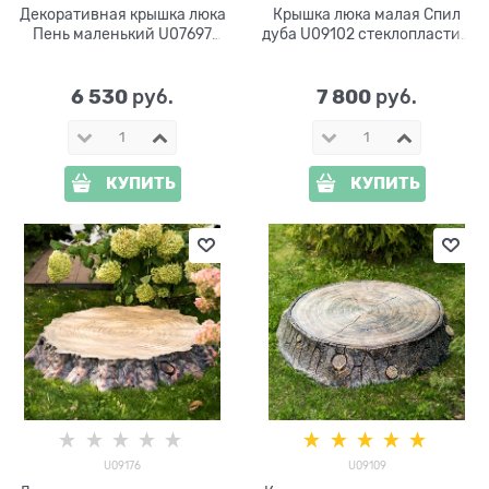
Декоративная крышка люка
Крышка люка малая Спил
Пень маленький U07697
дуба U09102 стеклопластик,
стеклопластик, ширина 60
ширина 82 см
см
6 530
7 800
 руб.
 руб.
КУПИТЬ
КУПИТЬ
U09176
U09109