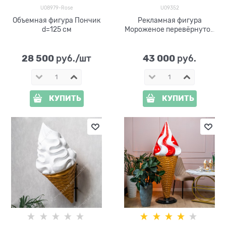
U08979-Rose
U09352
Объемная фигура Пончик
Рекламная фигура
d=125 см
Мороженое перевёрнутое
большое U09352 h=200 см
28 500
43 000
 руб./шт
 руб.
КУПИТЬ
КУПИТЬ