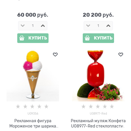
стеклопластик 240*60*114
Картофель Фри U09376
см
h=115 см
60 000
20 200
 руб.
 руб.
КУПИТЬ
КУПИТЬ
U09356
U08977-Red
Рекламная фигура
Рекламный муляж Конфета
Мороженое три шарика
U08977-Red стеклопластик