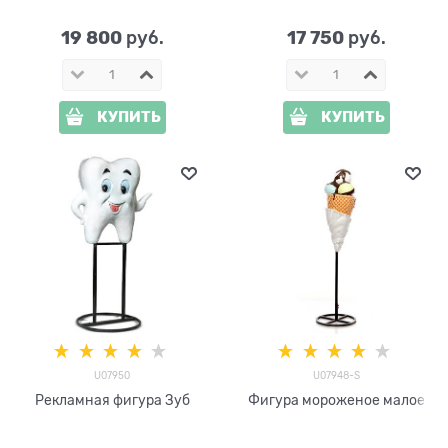
U09356-2 h=125 см
1 h=120 см
19 800
17 750
 руб.
 руб.
КУПИТЬ
КУПИТЬ
U07950
U07948-S
Рекламная фигура Зуб
Фигура мороженое малое