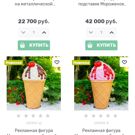
на металлической
подставке Мороженое
подставке U08977-Met
U09432 стеклопластик h=2
стеклопластик h=1.6 м
м
22 700
42 000
 руб.
 руб.
КУПИТЬ
КУПИТЬ
Новинка
Новинка
U09492-Ш
U09492-В
Рекламная фигура
Рекламная фигура