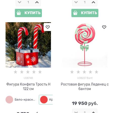
КУПИТЬ
КУПИТЬ
U08748
U08227 Bant
Фигура Конфета Трость H
Ростовая фигура Леденец с
122 см
бантом
Бело-красный
Красно-белый
Красно-зелёный
19 950
 руб.