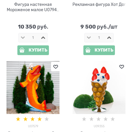
Фигура настенная
Рекламная фигура Хот Дог
Мороженое малое U07948
стеклопластик h=88см
10 350
9 500
 руб.
 руб./шт
КУПИТЬ
КУПИТЬ
U07579
U09355