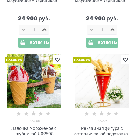
Мороженое c клубникой и
Мороженое c клубникой и
шоколадным сиропом
вишнёвым сиропом
U09492-Ш стеклопластик
U09492-В стеклопластик
h=114 см
h=114 см
24 900
24 900
 руб.
 руб.
КУПИТЬ
КУПИТЬ
Новинка
Новинка
U09508
U09376
Лавочка Мороженое c
Рекламная фигура с
клубникой U09508
металлической подставкой