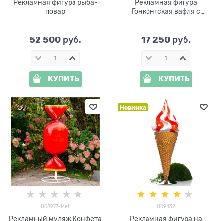
Рекламная фигура рыба-
Рекламная фигура
повар
Гонконгская вафля с
мороженым и клубникой
U09355 h=115 см
52 500
17 250
 руб.
 руб.
КУПИТЬ
КУПИТЬ
Новинка
U08977-Met
U09432
Рекламный муляж Конфета
Рекламная фигура на