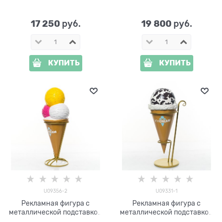
мороженым и клубникой в
мороженым и апельсином в
металлической подставке
металлической подставке
U09355-2 h=115 см
U09354-1 h=140 см
17 250
19 800
 руб.
 руб.
КУПИТЬ
КУПИТЬ
U09356-2
U09331-1
Рекламная фигура с
Рекламная фигура с
металлической подставкой
металлической подставкой
Мороженое три шарика
Мороженое в рожке U09331-