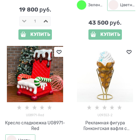
Зеленый
Цветная
19 800
 руб.
43 500
 руб.
КУПИТЬ
КУПИТЬ
U08971-Red
U09353-2
Кресло сладкоежка U08971-
Рекламная фигура
Red
Гонконгская вафля с
мороженым в
металлической подставке