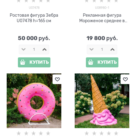
U07478
U08980-1
Ростовая фигура Зебра
Рекламная фигура
U07478 h=165 см
Мороженое среднее в
металлической подставке
U08980-1 h=120 см
50 000
19 800
 руб.
 руб.
КУПИТЬ
КУПИТЬ