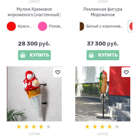
U08907
U07615
Муляж Кремовое
Рекламная фигура
мороженого (настенный)
Мороженое
Красный
Розовый
Белый
Белый с коричневым
28 300
37 300
 руб.
 руб.
КУПИТЬ
КУПИТЬ
U07948
U07932