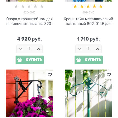
820-001B
802-014B
Опора с кронштейном для
Кронштейн металлический
поливочного шланга 820-
настенный 802-014B для
001B
шланга
4 920
1 710
 руб.
 руб.
КУПИТЬ
КУПИТЬ