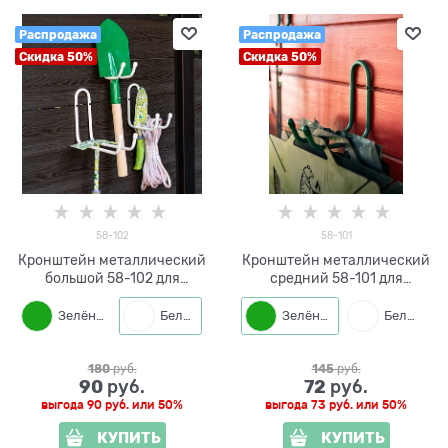
Распродажа
Распродажа
Скидка 50%
Скидка 50%
58-102
58-101
Кронштейн металлический
Кронштейн металлический
большой 58-102 для
средний 58-101 для
хранения садового
хранения садового
инвентаря
инвентаря
Зелёный
Белый
Черный
Зелёный
Белый
180
 руб.
145
 руб.
90
72
 руб.
 руб.
выгода
90 руб.
или
50%
выгода
73 руб.
или
50%
КУПИТЬ
КУПИТЬ