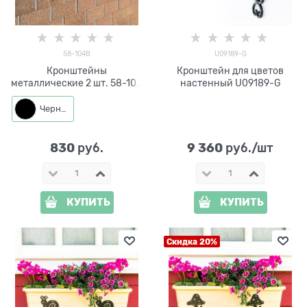
58-104B
U09189-G
Кронштейны
Кронштейн для цветов
металлические 2 шт. 58-104
настенный U09189-G
для хранения садового
инвентаря
Черный
830
9 360
 руб.
 руб./шт
КУПИТЬ
КУПИТЬ
Скидка 20%