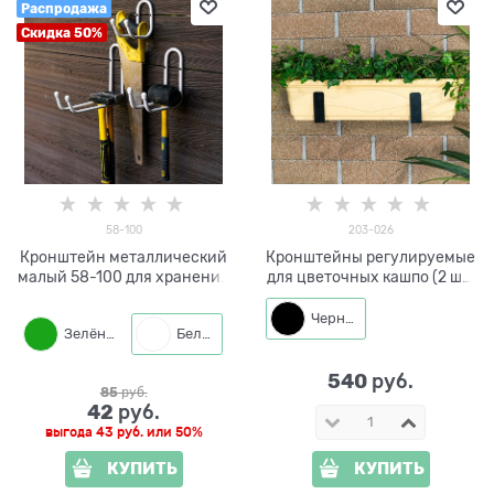
Распродажа
Скидка 50%
58-100
203-026
Кронштейн металлический
Кронштейны регулируемые
малый 58-100 для хранения
для цветочных кашпо (2 шт)
садового инвентаря
203-026
Черный
Зелёный
Белый
Черный
540
 руб.
85
 руб.
42
 руб.
выгода
43 руб.
или
50%
КУПИТЬ
КУПИТЬ