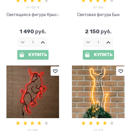
67-103-W
67-360
Светящаяся фигура Крыса
Световая фигура Бык
1 490
2 150
 руб.
 руб.
КУПИТЬ
КУПИТЬ
67-364
67-321